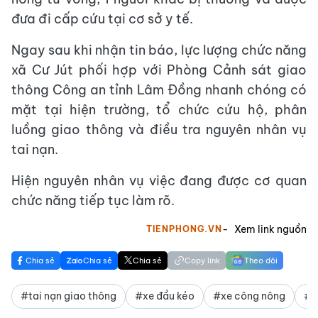
đưa đi cấp cứu tại cơ sở y tế.
Ngay sau khi nhận tin báo, lực lượng chức năng
xã Cư Jút phối hợp với Phòng Cảnh sát giao
thông Công an tỉnh Lâm Đồng nhanh chóng có
mặt tại hiện trường, tổ chức cứu hộ, phân
luồng giao thông và điều tra nguyên nhân vụ
tai nạn.
Hiện nguyên nhân vụ việc đang được cơ quan
chức năng tiếp tục làm rõ.
Xem link nguồn
TIENPHONG.VN
Chia sẻ
Chia sẻ
Chia sẻ
Copy link
Theo dõi
#tai nạn giao thông
#xe đầu kéo
#xe công nông
#L