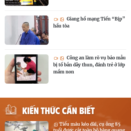
Giang hồ mạng Tiến “Bịp”
hầu tòa
Công an làm rõ vụ bảo mẫu
bị tố bắn dây thun, đánh trẻ ở lớp
mầm non
KIẾN THỨC CẦN BIẾT
Tiểu máu kéo dài, cụ ông 85
tuổi được cắt toàn bộ bàng quang