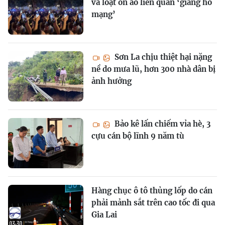
và loạt ồn ào liên quan ‘giang hồ
mạng’
Sơn La chịu thiệt hại nặng
nề do mưa lũ, hơn 300 nhà dân bị
ảnh hưởng
Bảo kê lấn chiếm vỉa hè, 3
cựu cán bộ lĩnh 9 năm tù
Hàng chục ô tô thủng lốp do cán
phải mảnh sắt trên cao tốc đi qua
Gia Lai