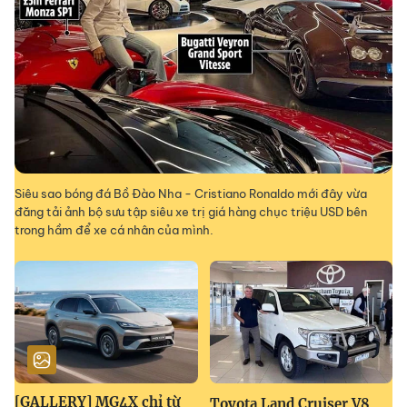
Siêu sao bóng đá Bồ Đào Nha - Cristiano Ronaldo mới đây vừa
đăng tải ảnh bộ sưu tập siêu xe trị giá hàng chục triệu USD bên
trong hầm để xe cá nhân của mình.
[GALLERY] MG4X chỉ từ
Toyota Land Cruiser V8