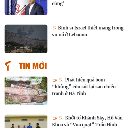
cùng'
Binh sĩ Israel thiệt mạng trong
vụ nổ ở Lebanon
Tin mới
Phát hiện quả bom
“khủng” còn sót lại sau chiến
tranh ở Hà Tĩnh
Khởi tố Khánh Sky, Hồ Văn
Khoa và “Vua quạt” Trần Đình