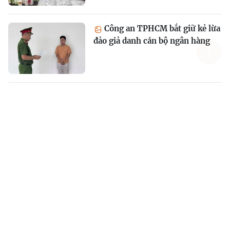
Công an TPHCM bắt giữ kẻ lừa
đảo giả danh cán bộ ngân hàng
[INFOGRAPHIC] Từ 10/9/2026
vi phạm hồ sơ hưởng BHXH,
BHTN bị xử phạt thế nào?
Một ô tô bị camera Phú Thọ
ghi nhận vi phạm tốc độ 20 lần
trong một tháng