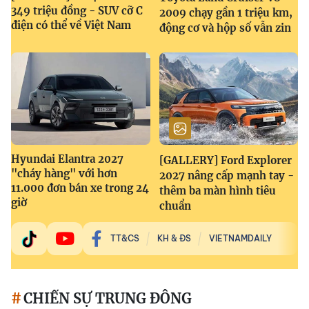
349 triệu đồng - SUV cỡ C
2009 chạy gần 1 triệu km,
điện có thể về Việt Nam
động cơ và hộp số vẫn zin
Hyundai Elantra 2027
[GALLERY] Ford Explorer
"cháy hàng" với hơn
2027 nâng cấp mạnh tay -
11.000 đơn bán xe trong 24
thêm ba màn hình tiêu
giờ
chuẩn
TT&CS
KH & ĐS
VIETNAMDAILY
CHIẾN SỰ TRUNG ĐÔNG