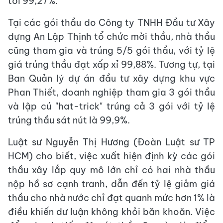
tới 99,27%.
Tại các gói thầu do Công ty TNHH Đầu tư Xây
dựng An Lập Thịnh tổ chức mời thầu, nhà thầu
cũng tham gia và trúng 5/5 gói thầu, với tỷ lệ
giá trúng thầu đạt xấp xỉ 99,88%. Tương tự, tại
Ban Quản lý dự án đầu tư xây dựng khu vực
Phan Thiết, doanh nghiệp tham gia 3 gói thầu
và lập cú "hat-trick" trúng cả 3 gói với tỷ lệ
trúng thầu sát nút là 99,9%.
Luật sư Nguyễn Thị Hương (Đoàn Luật sư TP
HCM) cho biết, việc xuất hiện định kỳ các gói
thầu xây lắp quy mô lớn chỉ có hai nhà thầu
nộp hồ sơ cạnh tranh, dẫn đến tỷ lệ giảm giá
thầu cho nhà nước chỉ đạt quanh mức hơn 1% là
điều khiến dư luận không khỏi băn khoăn
. Việc