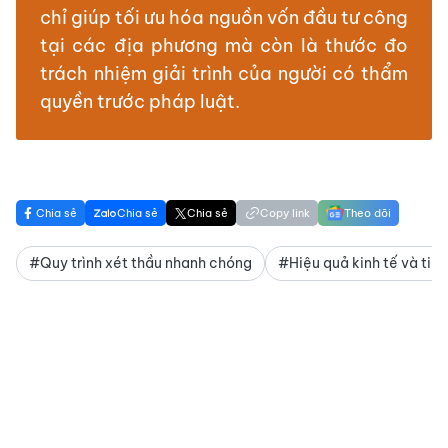
chỉ giúp tối ưu hóa nguồn vốn đầu tư công
tại các địa phương mà còn là thước đo
trách nhiệm giải trình của người có thẩm
quyền trước pháp luật.
Chia sẻ
Chia sẻ
Chia sẻ
Copy link
Theo dõi
#Quy trình xét thầu nhanh chóng
#Hiệu quả kinh tế và tiế