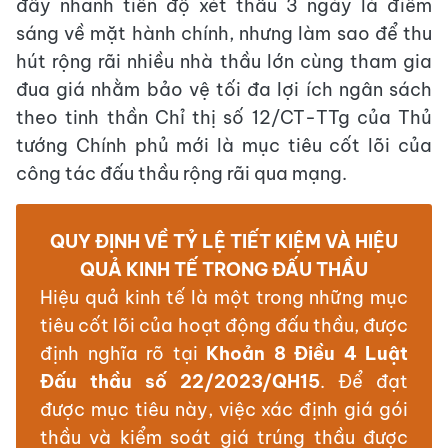
đẩy nhanh tiến độ xét thầu 3 ngày là điểm
sáng về mặt hành chính, nhưng làm sao để thu
hút rộng rãi nhiều nhà thầu lớn cùng tham gia
đua giá nhằm bảo vệ tối đa lợi ích ngân sách
theo tinh thần Chỉ thị số 12/CT-TTg của Thủ
tướng Chính phủ mới là mục tiêu cốt lõi của
công tác đấu thầu rộng rãi qua mạng
.
QUY ĐỊNH VỀ TỶ LỆ TIẾT KIỆM VÀ HIỆU
QUẢ KINH TẾ TRONG ĐẤU THẦU
Hiệu quả kinh tế là một trong những mục
tiêu cốt lõi của hoạt động đấu thầu, được
định nghĩa rõ tại
Khoản 8 Điều 4 Luật
Đấu thầu số 22/2023/QH15
. Để đạt
được mục tiêu này, việc xác định giá gói
thầu và kiểm soát giá trúng thầu được