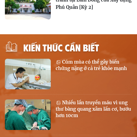
Phú Quân [Kỳ 2]
KIẾN THỨC CẦN BIẾT
Cúm mùa có thể gây biến
chứng nặng ở cả trẻ khỏe mạnh
Nhiều lần truyền máu vì ung
thư bàng quang xâm lấn cơ, bướu
hơn 10cm