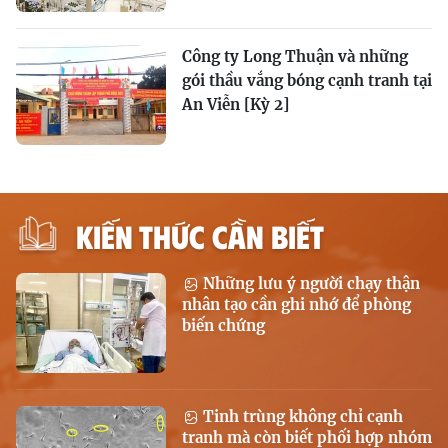
Công ty Long Thuận và những
gói thầu vắng bóng cạnh tranh tại
An Viễn [Kỳ 2]
KIẾN THỨC CẦN BIẾT
Những lưu ý người chạy thận
nhân tạo cần ghi nhớ để phòng
biến chứng
Tinh trùng không chỉ cạnh
tranh mà còn biết phối hợp nhóm