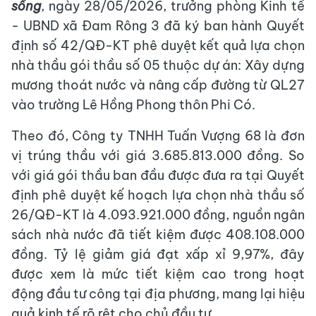
sống
, ngày 28/05/2026, trưởng phòng Kinh tế
- UBND xã Đam Rông 3 đã ký ban hành Quyết
định số 42/QĐ-KT phê duyệt kết quả lựa chọn
nhà thầu gói thầu số 05 thuộc dự án: Xây dựng
mương thoát nước và nâng cấp đường từ QL27
vào trường Lê Hồng Phong thôn Phi Có.
Theo đó, Công ty TNHH Tuấn Vượng 68 là đơn
vị trúng thầu với giá 3.685.813.000 đồng. So
với giá gói thầu ban đầu được đưa ra tại Quyết
định phê duyệt kế hoạch lựa chọn nhà thầu số
26/QĐ-KT là 4.093.921.000 đồng, nguồn ngân
sách nhà nước đã tiết kiệm được 408.108.000
đồng. Tỷ lệ giảm giá đạt xấp xỉ 9,97%, đây
được xem là mức tiết kiệm cao trong hoạt
động đầu tư công tại địa phương, mang lại hiệu
quả kinh tế rõ rệt cho chủ đầu tư.