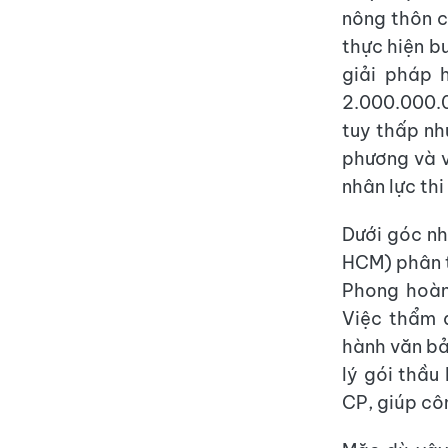
nông thôn c
thực hiện b
giải pháp 
2.000.000.0
tuy thấp nh
phương và v
nhân lực thi
Dưới góc nh
HCM) phân t
Phong hoàn
Việc thẩm đ
hành văn bả
lý gói thầu
CP, giúp cô