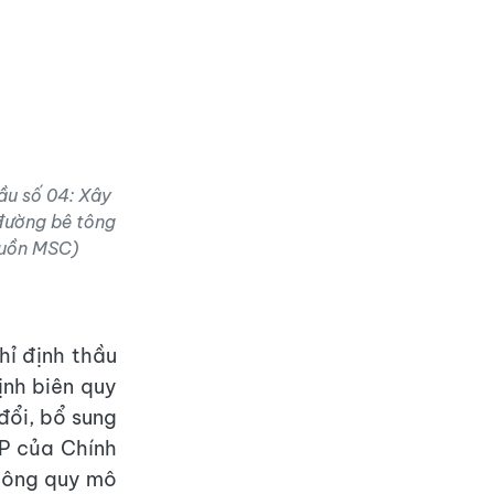
ầu số 04: Xây
 đường bê tông
guồn MSC)
hỉ định thầu
ịnh biên quy
đổi, bổ sung
P của Chính
 công quy mô