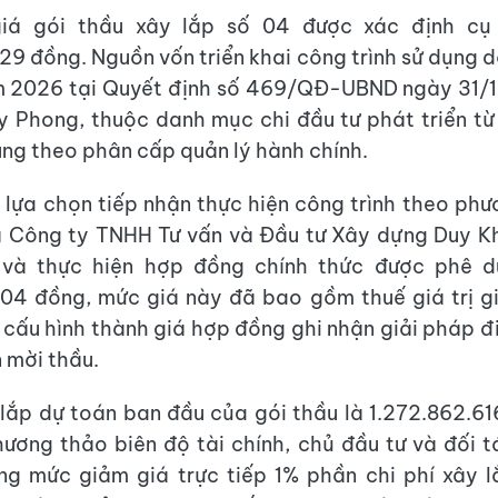
giá gói thầu xây lắp số 04 được xác định cụ
29 đồng. Nguồn vốn triển khai công trình sử dụng 
m 2026 tại Quyết định số 469/QĐ-UBND ngày 31/
 Phong, thuộc danh mục chi đầu tư phát triển t
ung theo phân cấp quản lý hành chính.
 lựa chọn tiếp nhận thực hiện công trình theo phư
à Công ty TNHH Tư vấn và Đầu tư Xây dựng Duy Kh
 và thực hiện hợp đồng chính thức được phê 
04 đồng, mức giá này đã bao gồm thuế giá trị g
cấu hình thành giá hợp đồng ghi nhận giải pháp đi
 mời thầu.
 lắp dự toán ban đầu của gói thầu là 1.272.862.6
ương thảo biên độ tài chính, chủ đầu tư và đối 
ng mức giảm giá trực tiếp 1% phần chi phí xây l