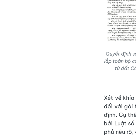
Quyết định s
lắp toàn bộ c
từ đất C
Xét về khía
đối với gói
định. Cụ th
bởi Luật s
phủ nêu rõ,