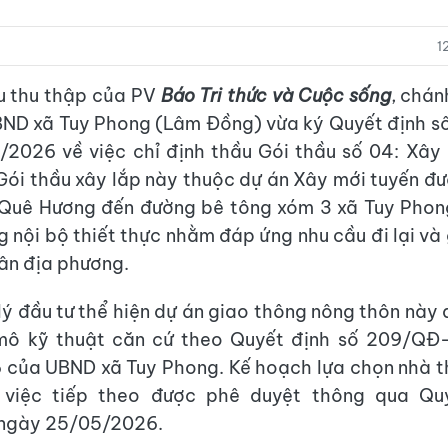
1
ệu thu thập của PV
Báo Tri thức và Cuộc sống
, chá
ND xã Tuy Phong (Lâm Đồng) vừa ký Quyết định 
2026 về việc chỉ định thầu Gói thầu số 04: Xây
 Gói thầu xây lắp này thuộc dự án Xây mới tuyến đ
 Quê Hương đến đường bê tông xóm 3 xã Tuy Phon
ng nội bộ thiết thực nhằm đáp ứng nhu cầu đi lại và
ân địa phương.
lý đầu tư thể hiện dự án giao thông nông thôn này
mô kỹ thuật căn cứ theo Quyết định số 209/Q
 của UBND xã Tuy Phong. Kế hoạch lựa chọn nhà t
việc tiếp theo được phê duyệt thông qua Qu
ngày 25/05/2026.