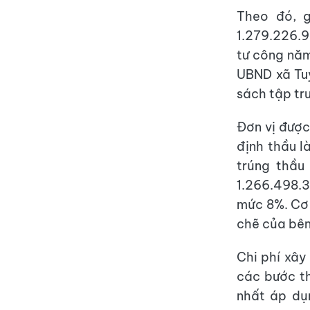
Theo đó, 
1.279.226.9
tư công nă
UBND xã Tuy
sách tập tr
Đơn vị được
định thầu l
trúng thầu
1.266.498.3
mức 8%. Cơ 
chẽ của bên
Chi phí xây
các bước th
nhất áp dụ