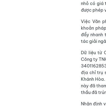
nhỏ có giá 
được phép v
Việc Văn p
khoản pháp 
đẩy nhanh t
tác giải ngâ
Dữ liệu từ
Công ty TNH
3401162853
địa chỉ trụ
Khánh Hòa. 
này đã tham 
thầu đã trú
Nhận định v