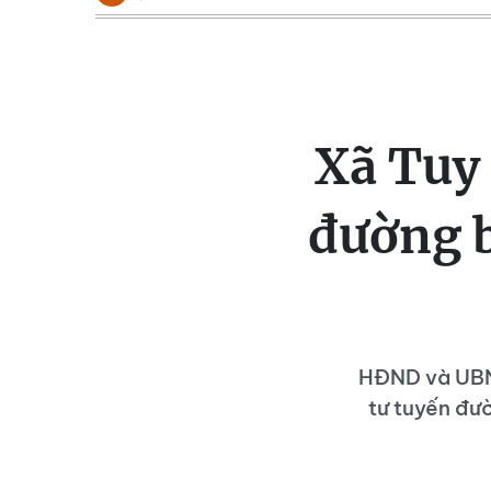
Xã Tuy 
đường b
HĐND và UBND
tư tuyến đư