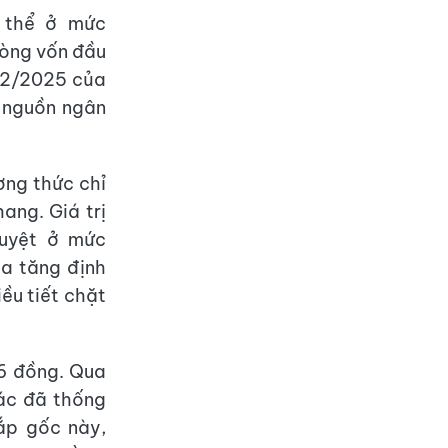
 thể ở mức
dòng vốn đầu
12/2025 của
ừ nguồn ngân
ơng thức chỉ
ang. Giá trị
duyệt ở mức
ia tăng định
ều tiết chặt
16 đồng. Qua
tác đã thống
ắp gốc này,