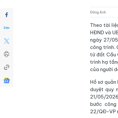
Đông Anh
Theo tài li
HĐND và UB
ngày 27/05/
công trình.
từ đất Cầu
trình hạ tầ
của người d
Hồ sơ quản 
duyệt quy 
21/05/2026
bước công 
22/QĐ-VP 