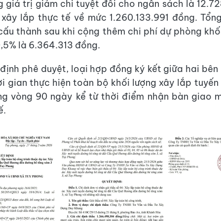
 giá trị giảm chi tuyệt đối cho ngân sách là 12.7
 xây lắp thực tế về mức 1.260.133.991 đồng. Tổng
ấu thành sau khi cộng thêm chi phí dự phòng khố
0,5% là 6.364.313 đồng.
định phê duyệt, loại hợp đồng ký kết giữa hai bên
hời gian thực hiện toàn bộ khối lượng xây lắp tuyế
ng vòng 90 ngày kể từ thời điểm nhận bàn giao 
ế.