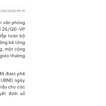
2/06/2026 09:10
nh văn phòng
số 26/QĐ-VP
 lắp toàn bộ
ường bê tông
g, một công
 giao thương
 đã được phê
Đ-UBND ngày
hầu cho các
yết định số