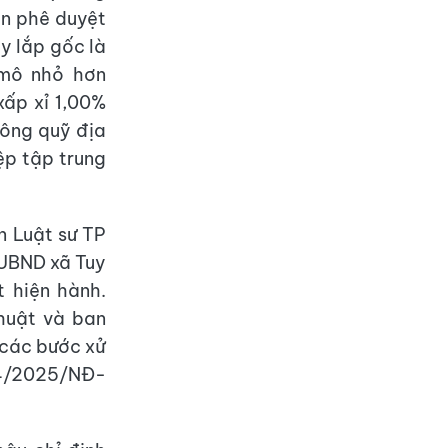
an phê duyệt
y lắp gốc là
 mô nhỏ hơn
xấp xỉ 1,00%
công quỹ địa
ệp tập trung
n Luật sư TP
 UBND xã Tuy
 hiện hành.
thuật và ban
 các bước xử
214/2025/NĐ-