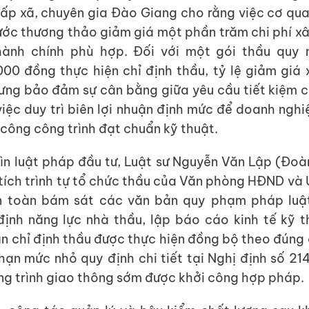
ấp xã, chuyên gia Đào Giang cho rằng việc cơ qu
ước thương thảo giảm giá một phần trăm chi phí xâ
hành chính phù hợp. Đối với một gói thầu quy
00 đồng thực hiện chỉ định thầu, tỷ lệ giảm giá 
ưng bảo đảm sự cân bằng giữa yêu cầu tiết kiệm 
iệc duy trì biên lợi nhuận định mức để doanh nghi
 công công trình đạt chuẩn kỹ thuật.
ìn luật pháp đầu tư, Luật sư Nguyễn Văn Lập (Đoà
ích trình tự tổ chức thầu của Văn phòng HĐND và
 toàn bám sát các văn bản quy phạm pháp luật
ịnh năng lực nhà thầu, lập báo cáo kinh tế kỹ 
n chỉ định thầu được thực hiện đồng bộ theo đúng
 hạn mức nhỏ quy định chi tiết tại Nghị định số 
ng trình giao thông sớm được khởi công hợp pháp.