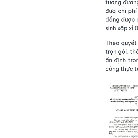
tương đương
đưa chi phí
đồng được c
sinh xấp xỉ 
Theo quyết 
trọn gói, t
ấn định tro
công thực t