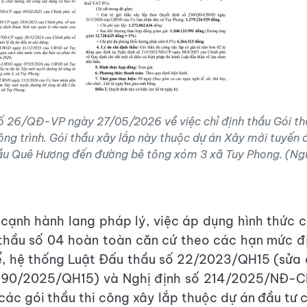
ố 26/QĐ-VP ngày 27/05/2026 về việc chỉ định thầu Gói th
ông trình. Gói thầu xây lắp này thuộc dự án Xây mới tuyến
ầu Quê Hương đến đường bê tông xóm 3 xã Tuy Phong. (N
 cạnh hành lang pháp lý, việc áp dụng hình thức c
 thầu số 04 hoàn toàn căn cứ theo các hạn mức đ
ể, hệ thống Luật Đấu thầu số 22/2023/QH15 (sửa 
ố 90/2025/QH15) và Nghị định số 214/2025/NĐ-C
 các gói thầu thi công xây lắp thuộc dự án đầu tư