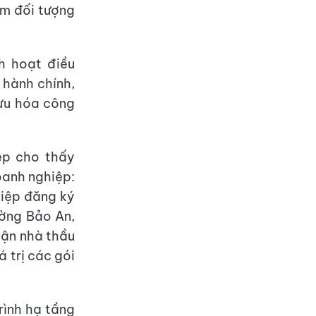
óm đối tượng
h hoạt điều
 hành chính,
 ưu hóa công
ệp cho thấy
oanh nghiệp:
iệp đăng ký
ường Bảo An,
hận nhà thầu
á trị các gói
rình hạ tầng