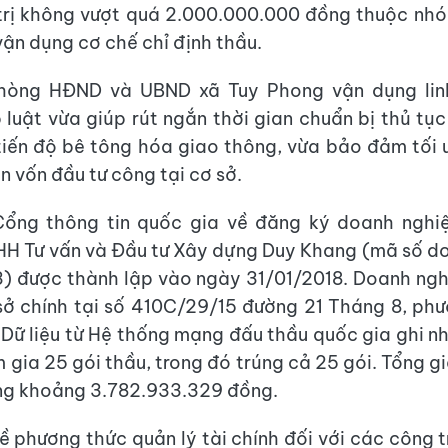
trị không vượt quá 2.000.000.000 đồng thuộc nh
ận dụng cơ chế chỉ định thầu.
hòng HĐND và UBND xã Tuy Phong vận dụng lin
luật vừa giúp rút ngắn thời gian chuẩn bị thủ tục
iến độ bê tông hóa giao thông, vừa bảo đảm tối
n vốn đầu tư công tại cơ sở.
 Cổng thông tin quốc gia về đăng ký doanh nghi
H Tư vấn và Đầu tư Xây dựng Duy Khang (mã số d
) được thành lập vào ngày 31/01/2018. Doanh ngh
 sở chính tại số 410C/29/15 đường 21 Tháng 8, ph
Dữ liệu từ Hệ thống mạng đấu thầu quốc gia ghi n
gia 25 gói thầu, trong đó trúng cả 25 gói. Tổng gi
ng khoảng 3.782.933.329 đồng.
ề phương thức quản lý tài chính đối với các công t