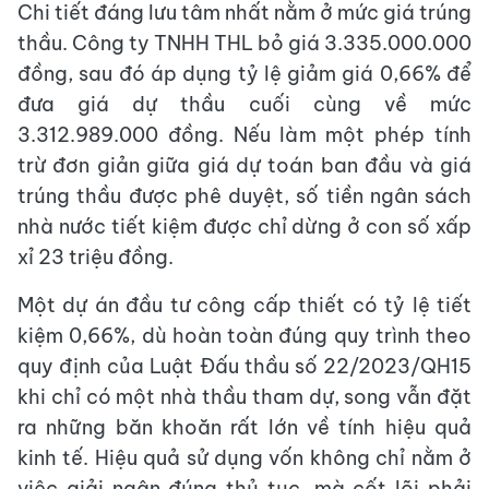
Chi tiết đáng lưu tâm nhất nằm ở mức giá trúng
thầu. Công ty TNHH THL bỏ giá 3.335.000.000
đồng, sau đó áp dụng tỷ lệ giảm giá 0,66% để
đưa giá dự thầu cuối cùng về mức
3.312.989.000 đồng. Nếu làm một phép tính
trừ đơn giản giữa giá dự toán ban đầu và giá
trúng thầu được phê duyệt, số tiền ngân sách
nhà nước tiết kiệm được chỉ dừng ở con số xấp
xỉ 23 triệu đồng.
Một dự án đầu tư công cấp thiết có tỷ lệ tiết
kiệm 0,66%, dù hoàn toàn đúng quy trình theo
quy định của Luật Đấu thầu số 22/2023/QH15
khi chỉ có một nhà thầu tham dự, song vẫn đặt
ra những băn khoăn rất lớn về tính hiệu quả
kinh tế. Hiệu quả sử dụng vốn không chỉ nằm ở
việc giải ngân đúng thủ tục, mà cốt lõi phải