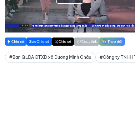
Play
Video
Chia sẻ
Chia sẻ
Chia sẻ
Copy link
Theo dõi
#Ban QLDA ĐTXD xã Dương Minh Châu
#Công ty TNHH TH