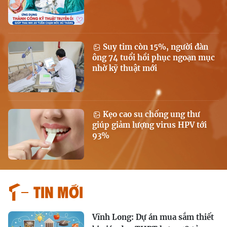
Suy tim còn 15%, người đàn
ông 74 tuổi hồi phục ngoạn mục
nhờ kỹ thuật mới
Kẹo cao su chống ung thư
giúp giảm lượng virus HPV tới
93%
Tin mới
Vĩnh Long: Dự án mua sắm thiết