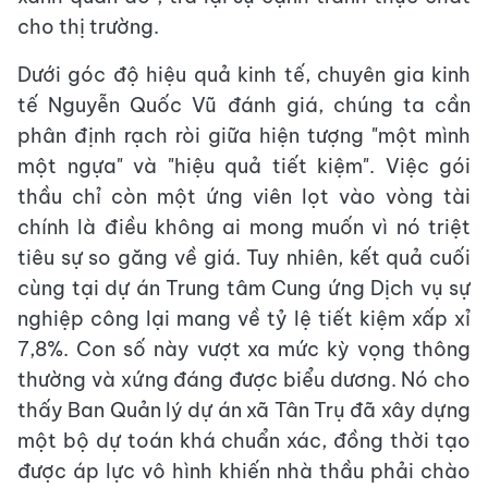
cho thị trường.
Dưới góc độ hiệu quả kinh tế, chuyên gia kinh
tế Nguyễn Quốc Vũ đánh giá, chúng ta cần
phân định rạch ròi giữa hiện tượng "một mình
một ngựa" và "hiệu quả tiết kiệm". Việc gói
thầu chỉ còn một ứng viên lọt vào vòng tài
chính là điều không ai mong muốn vì nó triệt
tiêu sự so găng về giá. Tuy nhiên, kết quả cuối
cùng tại dự án Trung tâm Cung ứng Dịch vụ sự
nghiệp công lại mang về tỷ lệ tiết kiệm xấp xỉ
7,8%. Con số này vượt xa mức kỳ vọng thông
thường và xứng đáng được biểu dương. Nó cho
thấy Ban Quản lý dự án xã Tân Trụ đã xây dựng
một bộ dự toán khá chuẩn xác, đồng thời tạo
được áp lực vô hình khiến nhà thầu phải chào