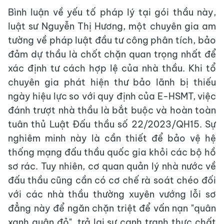
Bình luận về yếu tố pháp lý tại gói thầu này,
luật sư Nguyễn Thị Hương, một chuyên gia am
tường về pháp luật đầu tư công phân tích, bảo
đảm dự thầu là chốt chặn quan trọng nhất để
xác định tư cách hợp lệ của nhà thầu. Khi tổ
chuyên gia phát hiện thư bảo lãnh bị thiếu
ngày hiệu lực so với quy định của E-HSMT, việc
đánh trượt nhà thầu là bắt buộc và hoàn toàn
tuân thủ Luật Đấu thầu số 22/2023/QH15. Sự
nghiêm minh này là cần thiết để bảo vệ hệ
thống mạng đấu thầu quốc gia khỏi các bộ hồ
sơ rác. Tuy nhiên, cơ quan quản lý nhà nước về
đấu thầu cũng cần có cơ chế rà soát chéo đối
với các nhà thầu thường xuyên vướng lỗi sơ
đẳng này để ngăn chặn triệt để vấn nạn "quân
xanh quân đỏ", trả lại sự cạnh tranh thực chất