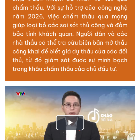
chấm thầu. Với sự hỗ trợ của công nghệ
năm 2026, việc chấm thầu qua mạng
giúp loại bỏ các sai sót thủ công và đảm
bảo tính khách quan. Người dân và các
nhà thầu có thể tra cứu biên bản mở thầu
công khai để biết giá dự thầu của các đối
thủ, từ đó giám sát được sự minh bạch
trong khâu chấm thầu của chủ đầu tư.
Play