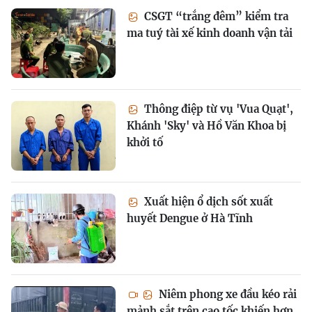
CSGT “trắng đêm” kiểm tra
ma tuý tài xế kinh doanh vận tải
Thông điệp từ vụ 'Vua Quạt',
Khánh 'Sky' và Hồ Văn Khoa bị
khởi tố
Xuất hiện ổ dịch sốt xuất
huyết Dengue ở Hà Tĩnh
Niêm phong xe đầu kéo rải
mảnh sắt trên cao tốc khiến hơn