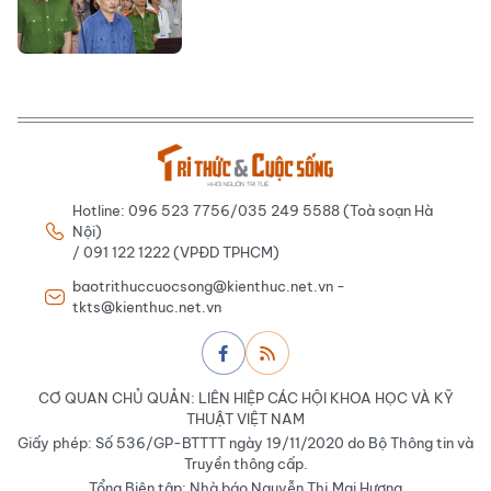
Hotline: 096 523 7756/035 249 5588 (Toà soạn Hà
Nội)
/ 091 122 1222 (VPĐD TPHCM)
baotrithuccuocsong@kienthuc.net.vn -
tkts@kienthuc.net.vn
CƠ QUAN CHỦ QUẢN: LIÊN HIỆP CÁC HỘI KHOA HỌC VÀ KỸ
THUẬT VIỆT NAM
Giấy phép: Số 536/GP-BTTTT ngày 19/11/2020 do Bộ Thông tin và
Truyền thông cấp.
Tổng Biên tập: Nhà báo Nguyễn Thị Mai Hương