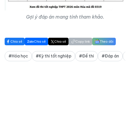
Gợi ý đáp án mang tính tham khảo.
Chia sẻ
Chia sẻ
Chia sẻ
Copy link
Theo dõi
#Hóa học
#Kỳ thi tốt nghiệp
#Đề thi
#Đáp án
#