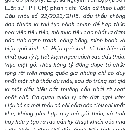
Luật sư TP HCM) phân tích:
"Căn cứ theo Luật
Đấu thầu số 22/2023/QH15, đấu thầu không
đơn thuần là thủ tục hành chính để hợp thức
hóa việc tiêu tiền, mà mục tiêu cao nhất là đảm
bảo tính cạnh tranh, công bằng, minh bạch và
hiệu quả kinh tế. Hiệu quả kinh tế thể hiện rõ
nhất qua tỷ lệ tiết kiệm ngân sách sau đấu thầu.
Việc một gói thầu hàng tỷ đồng được tổ chức
rộng rãi trên mạng quốc gia nhưng chỉ có duy
nhất một nhà thầu dự thầu, sau đó trúng sát giá
là một dấu hiệu bất thường cần phải rà soát
chặt chẽ. Cơ quan quản lý cần đặt nghi vấn:
Liệu hồ sơ mời thầu có cài cắm các tiêu chí khắt
khe, không phù hợp quy mô gói thầu, vô tình
hay hữu ý tạo ra rào cản kỹ thuật khiến các nhà
thầu khác không thể đáp ứng? Nếu tính cạnh