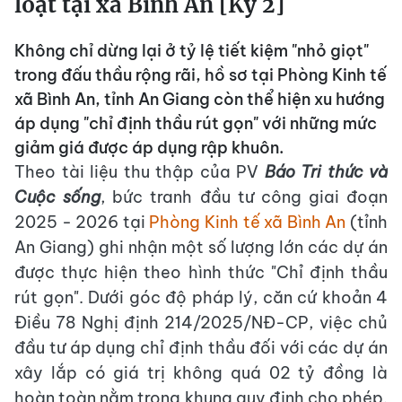
loạt tại xã Bình An [Kỳ 2]
Không chỉ dừng lại ở tỷ lệ tiết kiệm "nhỏ giọt"
trong đấu thầu rộng rãi, hồ sơ tại Phòng Kinh tế
xã Bình An, tỉnh An Giang còn thể hiện xu hướng
áp dụng "chỉ định thầu rút gọn" với những mức
giảm giá được áp dụng rập khuôn.
Theo tài liệu thu thập của PV
Báo Tri thức và
Cuộc sống
, bức tranh đầu tư công giai đoạn
2025 - 2026 tại
Phòng Kinh tế xã Bình An
(tỉnh
An Giang) ghi nhận một số lượng lớn các dự án
được thực hiện theo hình thức "Chỉ định thầu
rút gọn". Dưới góc độ pháp lý, căn cứ khoản 4
Điều 78 Nghị định 214/2025/NĐ-CP, việc chủ
đầu tư áp dụng chỉ định thầu đối với các dự án
xây lắp có giá trị không quá 02 tỷ đồng là
hoàn toàn nằm trong khung quy định cho phép.