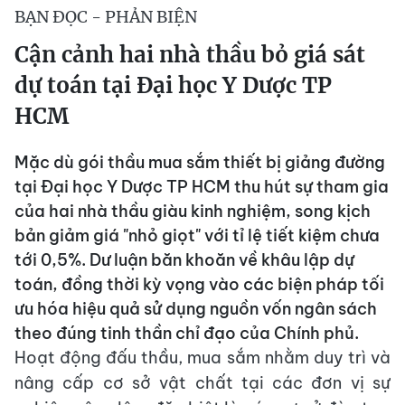
BẠN ĐỌC - PHẢN BIỆN
Cận cảnh hai nhà thầu bỏ giá sát
dự toán tại Đại học Y Dược TP
HCM
Mặc dù gói thầu mua sắm thiết bị giảng đường
tại Đại học Y Dược TP HCM thu hút sự tham gia
của hai nhà thầu giàu kinh nghiệm, song kịch
bản giảm giá "nhỏ giọt" với tỉ lệ tiết kiệm chưa
tới 0,5%. Dư luận băn khoăn về khâu lập dự
toán, đồng thời kỳ vọng vào các biện pháp tối
ưu hóa hiệu quả sử dụng nguồn vốn ngân sách
theo đúng tinh thần chỉ đạo của Chính phủ.
Hoạt động đấu thầu, mua sắm nhằm duy trì và
nâng cấp cơ sở vật chất tại các đơn vị sự