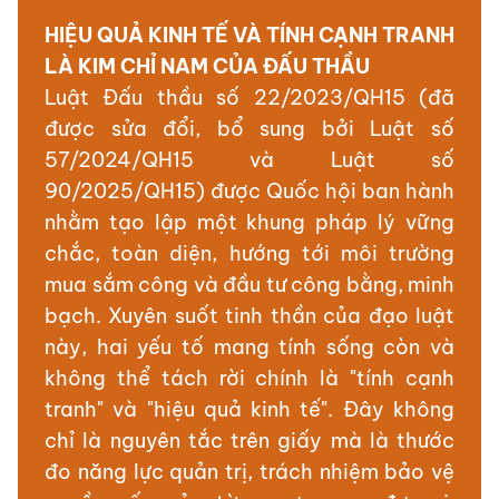
HIỆU QUẢ KINH TẾ VÀ TÍNH CẠNH TRANH
LÀ KIM CHỈ NAM CỦA ĐẤU THẦU
Luật Đấu thầu số 22/2023/QH15 (đã
được sửa đổi, bổ sung bởi Luật số
57/2024/QH15 và Luật số
90/2025/QH15) được Quốc hội ban hành
nhằm tạo lập một khung pháp lý vững
chắc, toàn diện, hướng tới môi trường
mua sắm công và đầu tư công bằng, minh
bạch. Xuyên suốt tinh thần của đạo luật
này, hai yếu tố mang tính sống còn và
không thể tách rời chính là "tính cạnh
tranh" và "hiệu quả kinh tế". Đây không
chỉ là nguyên tắc trên giấy mà là thước
đo năng lực quản trị, trách nhiệm bảo vệ