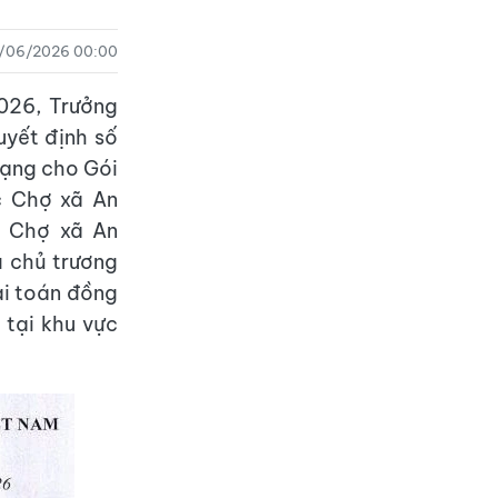
2/06/2026 00:00
026, Trưởng
uyết định số
mạng cho Gói
c Chợ xã An
c Chợ xã An
a chủ trương
ài toán đồng
 tại khu vực