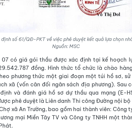
 định số 61/QĐ-PKT về việc phê duyệt kết quả lựa chọn nhà
Nguồn: MSC
 07 có giá gói thầu được xác định tại kế hoạch 
29.542.787 đồng. Hình thức tổ chức là chào hàn
heo phương thức một giai đoạn một túi hồ sơ, sử
ách xã (vốn cân đối ngân sách địa phương). Sau 
 định và đánh giá hồ sơ dự thầu qua mạng (E-HS
được phê duyệt là Liên danh Thi công Đường nội bộ
Chợ xã An Trường, bao gồm hai thành viên: Công
hương mại Miền Tây TV và Công ty TNHH một thàn
Phát.