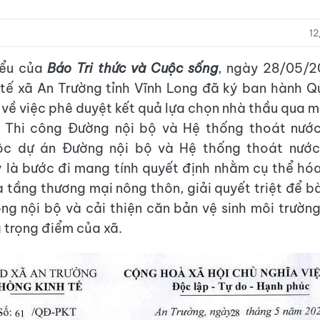
1
iểu của
Báo Tri thức và Cuộc sống
, ngày 28/05/2
tế xã An Trường tỉnh Vĩnh Long đã ký ban hành Q
ề việc phê duyệt kết quả lựa chọn nhà thầu qua 
: Thi công Đường nội bộ và Hệ thống thoát nướ
ộc dự án Đường nội bộ và Hệ thống thoát nướ
 là bước đi mang tính quyết định nhằm cụ thể hó
 tầng thương mại nông thôn, giải quyết triệt để b
ng nội bộ và cải thiện căn bản vệ sinh môi trường
 trọng điểm của xã.