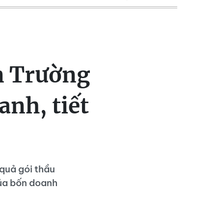
An Trường
anh, tiết
quả gói thầu
của bốn doanh