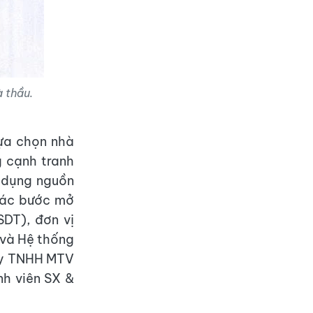
 thầu.
lựa chọn nhà
g cạnh tranh
 dụng nguồn
các bước mở
DT), đơn vị
 và Hệ thống
 ty TNHH MTV
h viên SX &