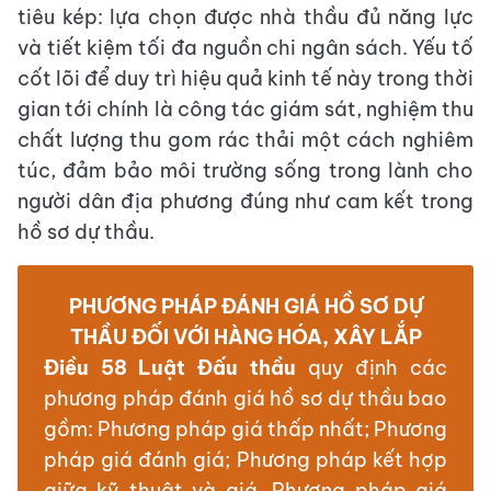
tiêu kép: lựa chọn được nhà thầu đủ năng lực
và tiết kiệm tối đa nguồn chi ngân sách. Yếu tố
cốt lõi để duy trì hiệu quả kinh tế này trong thời
gian tới chính là công tác giám sát, nghiệm thu
chất lượng thu gom rác thải một cách nghiêm
túc, đảm bảo môi trường sống trong lành cho
người dân địa phương đúng như cam kết trong
hồ sơ dự thầu.
PHƯƠNG PHÁP ĐÁNH GIÁ HỒ SƠ DỰ
THẦU ĐỐI VỚI HÀNG HÓA, XÂY LẮP
Điều 58 Luật Đấu thầu
quy định các
phương pháp đánh giá hồ sơ dự thầu bao
gồm: Phương pháp giá thấp nhất; Phương
pháp giá đánh giá; Phương pháp kết hợp
giữa kỹ thuật và giá. Phương pháp giá