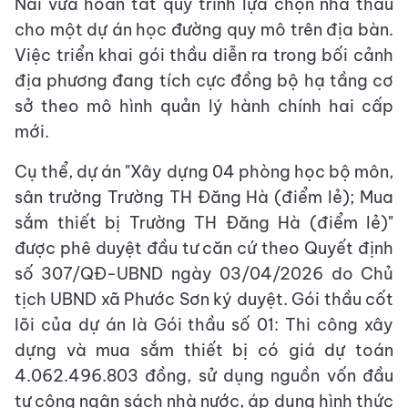
Nai vừa hoàn tất quy trình lựa chọn nhà thầu
cho một dự án học đường quy mô trên địa bàn.
Việc triển khai gói thầu diễn ra trong bối cảnh
địa phương đang tích cực đồng bộ hạ tầng cơ
sở theo mô hình quản lý hành chính hai cấp
mới.
Cụ thể, dự án "Xây dựng 04 phòng học bộ môn,
sân trường Trường TH Đăng Hà (điểm lẻ); Mua
sắm thiết bị Trường TH Đăng Hà (điểm lẻ)"
được phê duyệt đầu tư căn cứ theo Quyết định
số 307/QĐ-UBND ngày 03/04/2026 do Chủ
tịch UBND xã Phước Sơn ký duyệt. Gói thầu cốt
lõi của dự án là Gói thầu số 01: Thi công xây
dựng và mua sắm thiết bị có giá dự toán
4.062.496.803 đồng, sử dụng nguồn vốn đầu
tư công ngân sách nhà nước, áp dụng hình thức