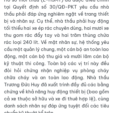
tại Quyết định số 30/QĐ-PKT yêu cầu nhà
thầu phải đáp ứng nghiêm ngặt về trang thiết
bị và nhân sự. Cụ thể, nhà thầu phải huy động
tối thiểu hai xe ép rác chuyên dùng, hai mươi xe
thu gom rác đẩy tay và hai trăm thùng chứa
rác loại 240 lít. Về mặt nhân sự, hệ thống yêu
cầu một quản lý chung, một cán bộ an toàn lao
động, một cán bộ thu giá và mười lăm cán bộ
kỹ thuật thi công. Toàn bộ các vị trí này đều
đòi hỏi chứng nhận nghiệp vụ phòng cháy
chữa cháy và an toàn lao động. Nhà thầu
Trương Đức Huy đã xuất trình đầy đủ các bằng
chứng về khả năng huy động thiết bị (bao gồm
cả xe thuộc sở hữu và xe đi thuê hợp lệ), cùng
danh sách nhân sự đáp ứng tuyệt đối các tiêu
chuẩn kỹ thuật kể trên.