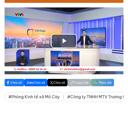
Play
Video
Chia sẻ
Chia sẻ
Chia sẻ
Copy link
Theo dõi
#Phòng Kinh tế xã Mỏ Cày
#Công ty TNHH MTV Trương Đứ