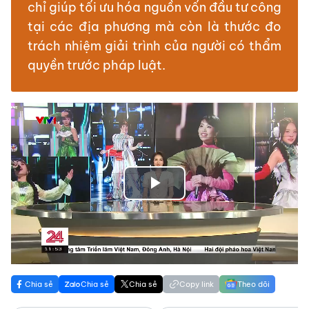
chỉ giúp tối ưu hóa nguồn vốn đầu tư công
tại các địa phương mà còn là thước đo
trách nhiệm giải trình của người có thẩm
quyền trước pháp luật.
Play
Video
Chia sẻ
Chia sẻ
Chia sẻ
Copy link
Theo dõi