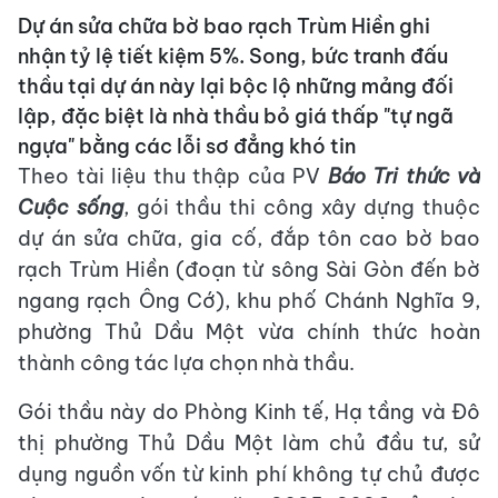
Dự án sửa chữa bờ bao rạch Trùm Hiền ghi
nhận tỷ lệ tiết kiệm 5%. Song, bức tranh đấu
thầu tại dự án này lại bộc lộ những mảng đối
lập, đặc biệt là nhà thầu bỏ giá thấp "tự ngã
ngựa" bằng các lỗi sơ đẳng khó tin
Theo tài liệu thu thập của PV
Báo Tri thức và
Cuộc sống
, gói thầu thi công xây dựng thuộc
dự án sửa chữa, gia cố, đắp tôn cao bờ bao
rạch Trùm Hiền (đoạn từ sông Sài Gòn đến bờ
ngang rạch Ông Cớ), khu phố Chánh Nghĩa 9,
phường Thủ Dầu Một vừa chính thức hoàn
thành công tác lựa chọn nhà thầu.
Gói thầu này do Phòng Kinh tế, Hạ tầng và Đô
thị phường Thủ Dầu Một làm chủ đầu tư, sử
dụng nguồn vốn từ kinh phí không tự chủ được