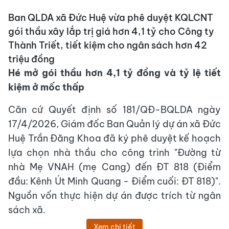
Ban QLDA xã Đức Huệ vừa phê duyệt KQLCNT
gói thầu xây lắp trị giá hơn 4,1 tỷ cho Công ty
Thành Triết, tiết kiệm cho ngân sách hơn 42
triệu đồng
Hé mở gói thầu hơn 4,1 tỷ đồng và tỷ lệ tiết
kiệm ở mốc thấp
Căn cứ Quyết định số 181/QĐ-BQLDA ngày
17/4/2026, Giám đốc Ban Quản lý dự án xã Đức
Huệ Trần Đăng Khoa đã ký phê duyệt kế hoạch
lựa chọn nhà thầu cho công trình "Đường từ
nhà Mẹ VNAH (mẹ Cang) đến ĐT 818 (Điểm
đầu: Kênh Út Minh Quang - Điểm cuối: ĐT 818)".
Nguồn vốn thực hiện dự án được trích từ ngân
sách xã.
Xem chi tiết