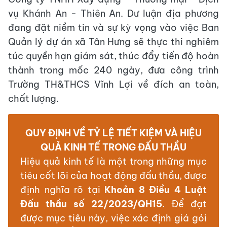
vụ Khánh An - Thiên An. Dư luận địa phương
đang đặt niềm tin và sự kỳ vọng vào việc Ban
Quản lý dự án xã Tân Hưng sẽ thực thi nghiêm
túc quyền hạn giám sát, thúc đẩy tiến độ hoàn
thành trong mốc 240 ngày, đưa công trình
Trường TH&THCS Vĩnh Lợi về đích an toàn,
chất lượng.
QUY ĐỊNH VỀ TỶ LỆ TIẾT KIỆM VÀ HIỆU
QUẢ KINH TẾ TRONG ĐẤU THẦU
Hiệu quả kinh tế là một trong những mục
tiêu cốt lõi của hoạt động đấu thầu, được
định nghĩa rõ tại
Khoản 8 Điều 4 Luật
Đấu thầu số 22/2023/QH15
. Để đạt
được mục tiêu này, việc xác định giá gói