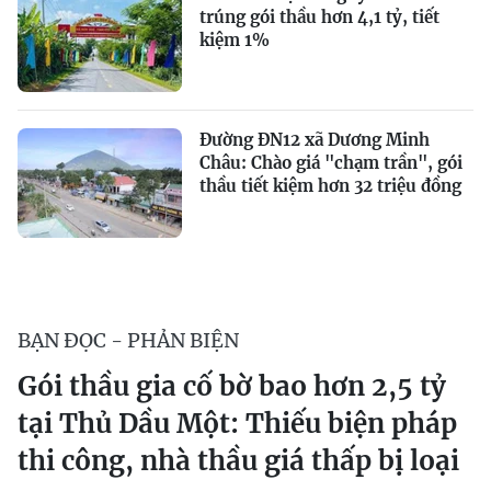
trúng gói thầu hơn 4,1 tỷ, tiết
kiệm 1%
Đường ĐN12 xã Dương Minh
Châu: Chào giá "chạm trần", gói
thầu tiết kiệm hơn 32 triệu đồng
BẠN ĐỌC - PHẢN BIỆN
Gói thầu gia cố bờ bao hơn 2,5 tỷ
tại Thủ Dầu Một: Thiếu biện pháp
thi công, nhà thầu giá thấp bị loại