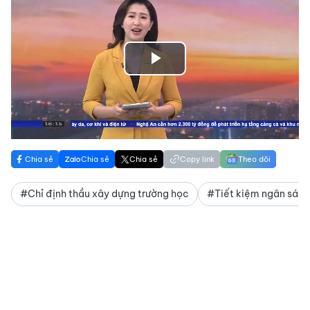
Play
Video
Chia sẻ
Chia sẻ
Chia sẻ
Copy link
Theo dõi
#Chỉ định thầu xây dựng trường học
#Tiết kiệm ngân sác