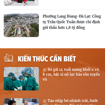
Phường Lang Biang-Đà Lạt: Công
ty Trần Quốc Tuấn được chỉ định
gói thầu hơn 1,8 tỷ đồng
KIẾN THỨC CẦN BIẾT
Bé gái 14 tuổi mang khối u vú
8 cm, bác sĩ nỗ lực bảo tồn tuyến
vú
Tạo nhịp bó nhánh trái, bước