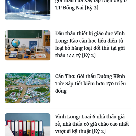
gói thầu của Xây lắp Điện 689 ở
TP Đồng Nai [Kỳ 2]
Đấu thầu thiết bị giáo dục Vĩnh
Long: Rào cản học liệu điện tử
loại bỏ hàng loạt đối thủ tại gói
thầu 144 tỷ [Kỳ 2]
Cần Thơ: Gói thầu Đường Kênh
Tức Sáp tiết kiệm hơn 170 triệu
đồng
Vĩnh Long: Loại 6 nhà thầu giá
rẻ, nhà thầu có giá chào cao nhất
vượt ải kỹ thuật [Kỳ 2]