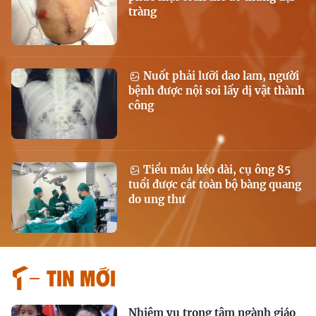
tràng
Nuốt phải lưỡi dao lam, người
bệnh được nội soi lấy dị vật thành
công
Tiểu máu kéo dài, cụ ông 85
tuổi được cắt toàn bộ bàng quang
do ung thư
Tin mới
Nhiệm vụ trọng tâm ngành giáo