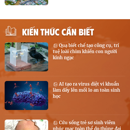
KIẾN THỨC CẦN BIẾT
Quạ biết chế tạo công cụ, trí
tuệ loài chim khiến con người
kinh ngạc
AI tạo ra virus diệt vi khuẩn
làm dấy lên mối lo an toàn sinh
học
Cứu sống trẻ sơ sinh viêm
phúc mạc toàn thể do thủng đại