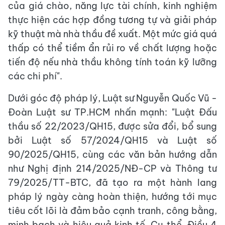
của giá chào, năng lực tài chính, kinh nghiệm
thực hiện các hợp đồng tương tự và giải pháp
kỹ thuật mà nhà thầu đề xuất. Một mức giá quá
thấp có thể tiềm ẩn rủi ro về chất lượng hoặc
tiến độ nếu nhà thầu không tính toán kỹ lưỡng
các chi phí".
Dưới góc độ pháp lý, Luật sư Nguyễn Quốc Vũ -
Đoàn Luật sư TP.HCM nhấn mạnh: "Luật Đấu
thầu số 22/2023/QH15, được sửa đổi, bổ sung
bởi Luật số 57/2024/QH15 và Luật số
90/2025/QH15, cùng các văn bản hướng dẫn
như Nghị định 214/2025/NĐ-CP và Thông tư
79/2025/TT-BTC, đã tạo ra một hành lang
pháp lý ngày càng hoàn thiện, hướng tới mục
tiêu cốt lõi là đảm bảo cạnh tranh, công bằng,
minh bạch và hiệu quả kinh tế. Cụ thể, Điều 4