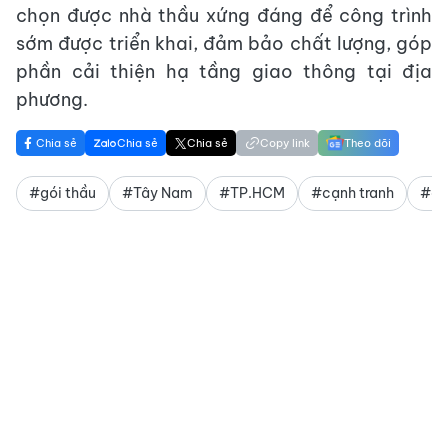
chọn được nhà thầu xứng đáng để công trình
sớm được triển khai, đảm bảo chất lượng, góp
phần cải thiện hạ tầng giao thông tại địa
phương.
Chia sẻ
Chia sẻ
Chia sẻ
Copy link
Theo dõi
#gói thầu
#Tây Nam
#TP.HCM
#cạnh tranh
#gi