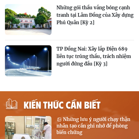
Những gói thầu vắng bóng cạnh
tranh tại Lâm Đồng của Xây dựng
Phú Quân [Kỳ 2]
TP Đồng Nai: Xây lắp Điện 689
liên tục trúng thầu, trách nhiệm
người đứng đầu [Kỳ 3]
KIẾN THỨC CẦN BIẾT
Những lưu ý người chạy thận
nhân tạo cần ghi nhớ để phòng
biến chứng