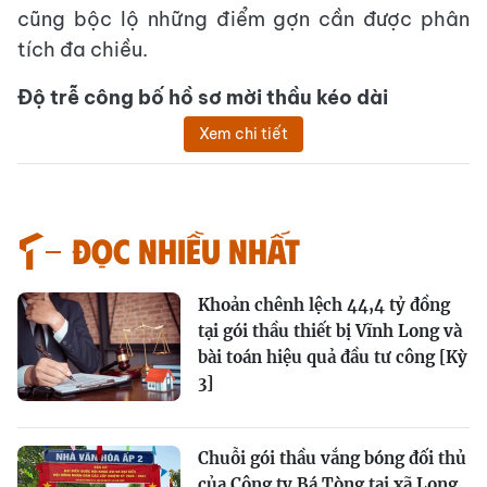
cũng bộc lộ những điểm gợn cần được phân
tích đa chiều.
Độ trễ công bố hồ sơ mời thầu kéo dài
Xem chi tiết
Đọc nhiều nhất
Khoản chênh lệch 44,4 tỷ đồng
tại gói thầu thiết bị Vĩnh Long và
bài toán hiệu quả đầu tư công [Kỳ
3]
Chuỗi gói thầu vắng bóng đối thủ
của Công ty Bá Tòng tại xã Long