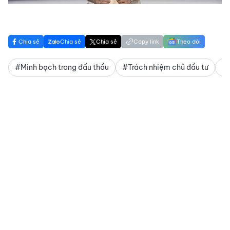
Chia sẻ
Chia sẻ
Chia sẻ
Copy link
Theo dõi
#Minh bạch trong đấu thầu
#Trách nhiệm chủ đầu tư
#H