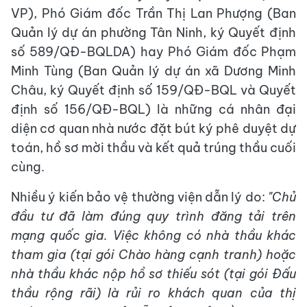
VP), Phó Giám đốc Trần Thị Lan Phượng (Ban
Quản lý dự án phường Tân Ninh, ký Quyết định
số 589/QĐ-BQLDA) hay Phó Giám đốc Phạm
Minh Tùng (Ban Quản lý dự án xã Dương Minh
Châu, ký Quyết định số 159/QĐ-BQL và Quyết
định số 156/QĐ-BQL) là những cá nhân đại
diện cơ quan nhà nước đặt bút ký phê duyệt dự
toán, hồ sơ mời thầu và kết quả trúng thầu cuối
cùng.
Nhiều ý kiến bảo vệ thường viện dẫn lý do:
"Chủ
đầu tư đã làm đúng quy trình đăng tải trên
mạng quốc gia. Việc không có nhà thầu khác
tham gia (tại gói Chào hàng cạnh tranh) hoặc
nhà thầu khác nộp hồ sơ thiếu sót (tại gói Đấu
thầu rộng rãi) là rủi ro khách quan của thị