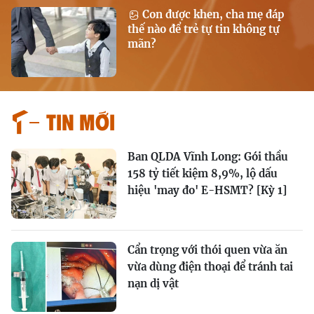
Con được khen, cha mẹ đáp
thế nào để trẻ tự tin không tự
mãn?
Tin mới
Ban QLDA Vĩnh Long: Gói thầu
158 tỷ tiết kiệm 8,9%, lộ dấu
hiệu 'may đo' E-HSMT? [Kỳ 1]
Cẩn trọng với thói quen vừa ăn
vừa dùng điện thoại để tránh tai
nạn dị vật