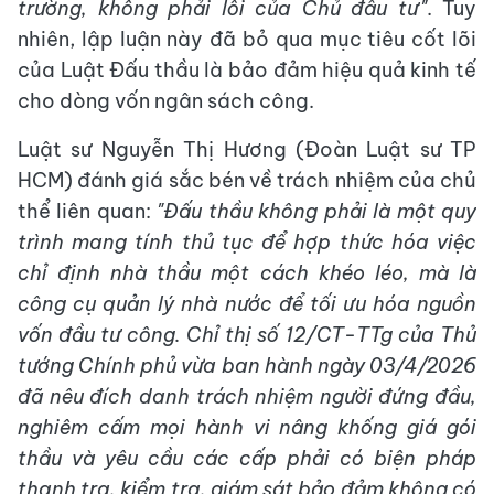
trường, không phải lỗi của Chủ đầu tư"
. Tuy
nhiên, lập luận này đã bỏ qua mục tiêu cốt lõi
của Luật Đấu thầu là bảo đảm hiệu quả kinh tế
cho dòng vốn ngân sách công.
Luật sư Nguyễn Thị Hương (Đoàn Luật sư TP
HCM) đánh giá sắc bén về trách nhiệm của chủ
thể liên quan:
"Đấu thầu không phải là một quy
trình mang tính thủ tục để hợp thức hóa việc
chỉ định nhà thầu một cách khéo léo, mà là
công cụ quản lý nhà nước để tối ưu hóa nguồn
vốn đầu tư công. Chỉ thị số 12/CT-TTg của Thủ
tướng Chính phủ vừa ban hành ngày 03/4/2026
đã nêu đích danh trách nhiệm người đứng đầu,
nghiêm cấm mọi hành vi nâng khống giá gói
thầu và yêu cầu các cấp phải có biện pháp
thanh tra, kiểm tra, giám sát bảo đảm không có