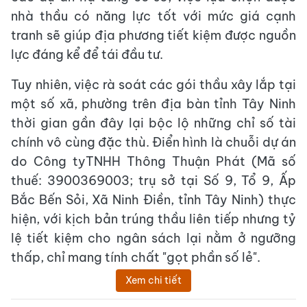
nhà thầu có năng lực tốt với mức giá cạnh
tranh sẽ giúp địa phương tiết kiệm được nguồn
lực đáng kể để tái đầu tư.
Tuy nhiên, việc rà soát các gói thầu xây lắp tại
một số xã, phường trên địa bàn tỉnh Tây Ninh
thời gian gần đây lại bộc lộ những chỉ số tài
chính vô cùng đặc thù. Điển hình là chuỗi dự án
do Công tyTNHH Thông Thuận Phát (Mã số
thuế: 3900369003; trụ sở tại Số 9, Tổ 9, Ấp
Bắc Bến Sỏi, Xã Ninh Điền, tỉnh Tây Ninh) thực
hiện, với kịch bản trúng thầu liên tiếp nhưng tỷ
lệ tiết kiệm cho ngân sách lại nằm ở ngưỡng
thấp, chỉ mang tính chất "gọt phần số lẻ".
Xem chi tiết