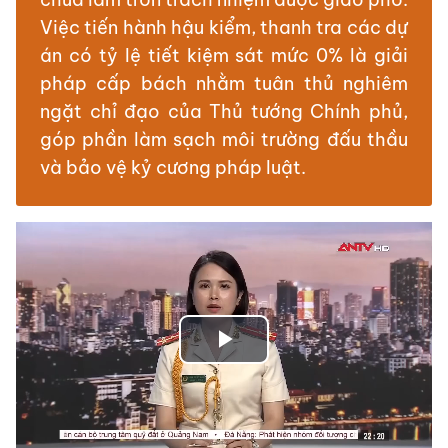
Việc tiến hành hậu kiểm, thanh tra các dự
án có tỷ lệ tiết kiệm sát mức 0% là giải
pháp cấp bách nhằm tuân thủ nghiêm
ngặt chỉ đạo của Thủ tướng Chính phủ,
góp phần làm sạch môi trường đấu thầu
và bảo vệ kỷ cương pháp luật.
Play
Video