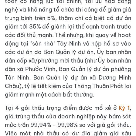
toàn có năng lực tài chính, tối ưu hóa công
nghệ và khả năng tổ chức thi công để giảm giá
trung bình trên 5%, thậm chí cá biệt có dự án
giảm tới 35% để giành lợi thế cạnh tranh trước
các đối thủ mạnh. Thế nhưng, khi quay về hoạt
động tại "sân nhà" Tây Ninh và nộp hồ sơ vào
các dự án do Ban Quản lý dự án, Ủy ban nhân
dân cấp xã/phường mời thầu (như Ủy ban nhân
dân xã Phước Vinh, Ban Quản lý dự án phường
Tân Ninh, Ban Quản lý dự án xã Dương Minh
Châu), tỷ lệ tiết kiệm của Thông Thuận Phát lại
giảm mạnh một cách bất thường.
Tại 4 gói thầu trọng điểm được mổ xẻ ở
Kỳ 1
,
giá trúng thầu của doanh nghiệp này bám sát
mức trần 99,94% - 99,98% so với giá gói thầu.
Việc một nhà thầu có dư địa giảm giá sâu