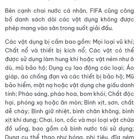
Bên cạnh chai nước cá nhân, FIFA cũng công
bố danh sách dài các vật dụng không được
phép mang vào sân trong suốt giải đấu.
Các vật dụng bị cấm bao gồm: Mọi loại vũ khí;
Chất nổ và thiết bị kích nổ; Các vật có thể
được sử dụng làm hung khí hoặc vật ném như ô
dù, mũ bảo hộ; Dụng cụ lao động các loại; Áo
giáp, áo chống đạn và các thiết bị bảo hộ; Mũ
bảo hiểm, mặt nạ hoặc vật dụng che giấu danh
tính; Pháo sáng, pháo hoa, bom khói; Chất độc
hại, phóng xạ hoặc ăn mòn; Bình xịt, sơn, chất
dễ cháy; Bình giữ nhiệt, bình chân không, bình
xịt khí dung; Chai, lon, cốc và mọi loại vật chứa
đồ uống, bao gồm cả bình nước tái sử dụng;
Dụng cụ thể thao như bóng, phi tiêu, đĩa ném