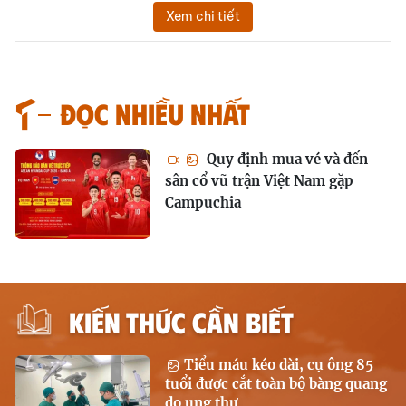
Xem chi tiết
Đọc nhiều nhất
Quy định mua vé và đến
sân cổ vũ trận Việt Nam gặp
Campuchia
KIẾN THỨC CẦN BIẾT
Tiểu máu kéo dài, cụ ông 85
tuổi được cắt toàn bộ bàng quang
do ung thư