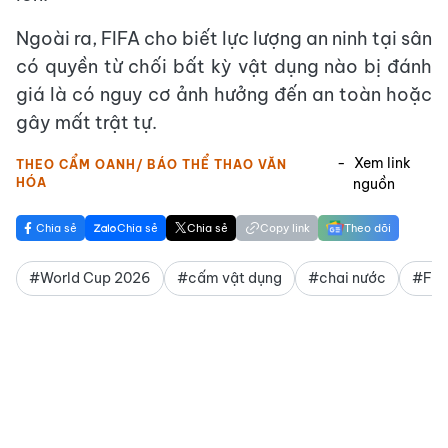
Ngoài ra, FIFA cho biết lực lượng an ninh tại sân
có quyền từ chối bất kỳ vật dụng nào bị đánh
giá là có nguy cơ ảnh hưởng đến an toàn hoặc
gây mất trật tự.
Xem link
THEO CẨM OANH/ BÁO THỂ THAO VĂN
HÓA
nguồn
Chia sẻ
Chia sẻ
Chia sẻ
Copy link
Theo dõi
#World Cup 2026
#cấm vật dụng
#chai nước
#FIF