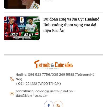
Dự đoán Iraq vs Na Uy: Haaland
lĩnh xướng tham vọng của đại
diện Bắc Âu
Hotline: 096 523 7756/035 249 5588 (Toà soạn Hà
Nội)
/ 091 122 1222 (VPĐD TPHCM)
baotrithuccuocsong@kienthuc.net.vn -
tkts@kienthuc.net.vn