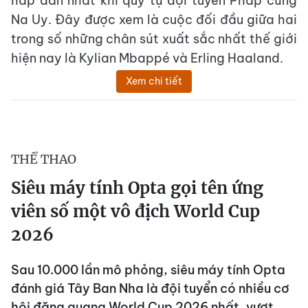
hấp dẫn nhất khi quy tụ đội tuyển Pháp cùng
Na Uy. Đây được xem là cuộc đối đầu giữa hai
trong số những chân sút xuất sắc nhất thế giới
hiện nay là Kylian Mbappé và Erling Haaland.
Xem chi tiết
THỂ THAO
Siêu máy tính Opta gọi tên ứng
viên số một vô địch World Cup
2026
Sau 10.000 lần mô phỏng, siêu máy tính Opta
đánh giá Tây Ban Nha là đội tuyển có nhiều cơ
hội đăng quang World Cup 2026 nhất, vượt