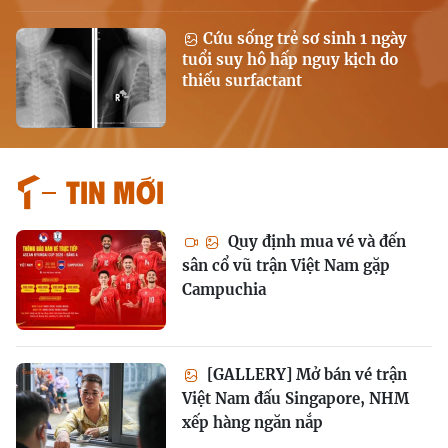
Cứu sống trẻ sơ sinh 1 ngày
tuổi suy hô hấp nguy kịch do
thiếu surfactant
Tin mới
Quy định mua vé và đến
sân cổ vũ trận Việt Nam gặp
Campuchia
[GALLERY] Mở bán vé trận
Việt Nam đấu Singapore, NHM
xếp hàng ngăn nắp