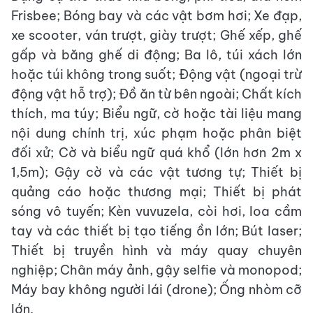
Frisbee; Bóng bay và các vật bơm hơi; Xe đạp,
xe scooter, ván trượt, giày trượt; Ghế xếp, ghế
gấp và băng ghế di động; Ba lô, túi xách lớn
hoặc túi không trong suốt; Động vật (ngoại trừ
động vật hỗ trợ); Đồ ăn từ bên ngoài; Chất kích
thích, ma túy; Biểu ngữ, cờ hoặc tài liệu mang
nội dung chính trị, xúc phạm hoặc phân biệt
đối xử; Cờ và biểu ngữ quá khổ (lớn hơn 2m x
1,5m); Gậy cờ và các vật tương tự; Thiết bị
quảng cáo hoặc thương mại; Thiết bị phát
sóng vô tuyến; Kèn vuvuzela, còi hơi, loa cầm
tay và các thiết bị tạo tiếng ồn lớn; Bút laser;
Thiết bị truyền hình và máy quay chuyên
nghiệp; Chân máy ảnh, gậy selfie và monopod;
Máy bay không người lái (drone); Ống nhòm cỡ
lớn.