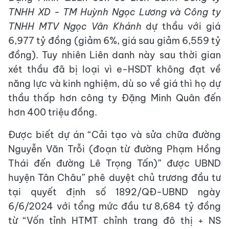
TNHH XD - TM Huỳnh Ngọc Lương và Công ty
TNHH MTV Ngọc Vân Khánh
dự thầu với giá
6,977 tỷ đồng (giảm 6%, giá sau giảm 6,559 tỷ
đồng). Tuy nhiên Liên danh này sau thời gian
xét thầu đã bị loại vì e-HSDT không đạt về
năng lực và kinh nghiệm, dù so về giá thì họ dự
thầu thấp hơn công ty Đặng Minh Quân đến
hơn 400 triệu đồng.
Được biết dự án “Cải tạo và sửa chữa đường
Nguyễn Văn Trỗi (đoạn từ đường Phạm Hồng
Thái đến đường Lê Trọng Tấn)” được UBND
huyện Tân Châu” phê duyệt chủ trương đầu tư
tại quyết định số 1892/QĐ-UBND ngày
6/6/2024 với tổng mức đầu tư 8,684 tỷ đồng
từ “Vốn tỉnh HTMT chỉnh trang đô thị + NS