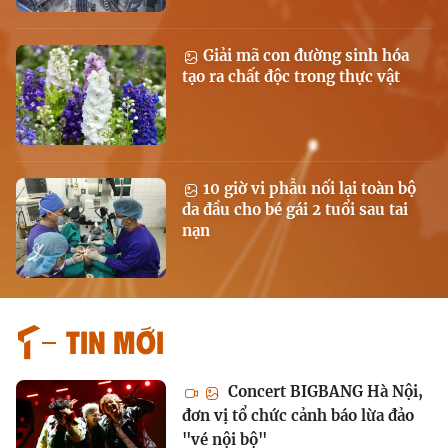
Giải mã con đường sinh hóa
tạo ra chất độc trong thực vật
10 giờ vi phẫu nối lại toàn bộ
da đầu cho bé gái 2 tuổi sau tai
nạn
Tin mới
Concert BIGBANG Hà Nội,
đơn vị tổ chức cảnh báo lừa đảo
"vé nội bộ"