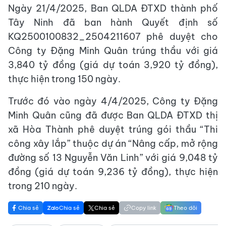
Ngày 21/4/2025, Ban QLDA ĐTXD thành phố
Tây Ninh đã ban hành Quyết định số
KQ2500100832_2504211607 phê duyệt cho
Công ty Đặng Minh Quân trúng thầu với giá
3,840 tỷ đồng (giá dự toán 3,920 tỷ đồng),
thực hiện trong 150 ngày.
Trước đó vào ngày 4/4/2025, Công ty Đặng
Minh Quân cũng đã được Ban QLDA ĐTXD thị
xã Hòa Thành phê duyệt trúng gói thầu “Thi
công xây lắp” thuộc dự án “Nâng cấp, mở rộng
đường số 13 Nguyễn Văn Linh” với giá 9,048 tỷ
đồng (giá dự toán 9,236 tỷ đồng), thực hiện
trong 210 ngày.
Chia sẻ
Chia sẻ
Chia sẻ
Copy link
Theo dõi