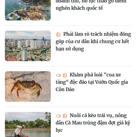
doanh thu, nỗ lực tháo gỡ điểm
nghẽn khách quốc tế
Phải làm rõ trách nhiệm đóng
góp của cư dân khi chung cư hết
hạn sử dụng
Khám phá loài "cua xe
tăng" độc đáo tại Vườn Quốc gia
Côn Đảo
Nuôi cá kèo trái vụ, nông
dân Cà Mau trúng đậm đợt giá kỷ
lục