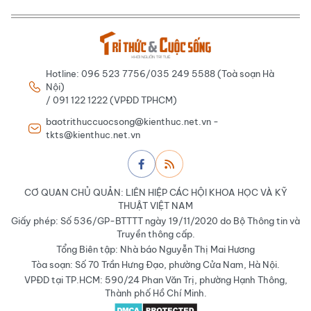
Hotline: 096 523 7756/035 249 5588 (Toà soạn Hà
Nội)
/ 091 122 1222 (VPĐD TPHCM)
baotrithuccuocsong@kienthuc.net.vn -
tkts@kienthuc.net.vn
CƠ QUAN CHỦ QUẢN: LIÊN HIỆP CÁC HỘI KHOA HỌC VÀ KỸ
THUẬT VIỆT NAM
Giấy phép: Số 536/GP-BTTTT ngày 19/11/2020 do Bộ Thông tin và
Truyền thông cấp.
Tổng Biên tập: Nhà báo Nguyễn Thị Mai Hương
Tòa soạn: Số 70 Trần Hưng Đạo, phường Cửa Nam, Hà Nội.
VPĐD tại TP.HCM: 590/24 Phan Văn Trị, phường Hạnh Thông,
Thành phố Hồ Chí Minh.