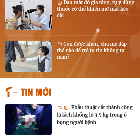
Đau mắt đỏ gia tăng, tự ý dùng
thuốc có thể khiến mờ mắt kéo
dài
Con được khen, cha mẹ đáp
thế nào để trẻ tự tin không tự
mãn?
Tin mới
Phẫu thuật cắt thành công
lá lách khổng lồ 3,5 kg trong ổ
bụng người bệnh