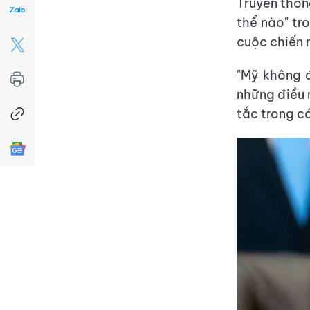
Truyền thôn
thể nào" tr
cuộc chiến 
"Mỹ không 
những điều 
tắc trong c