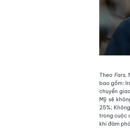
Theo
Fars,
M
bao gồm: Ir
chuyển giao
Mỹ sẽ không
25%; Không 
trong cuộc 
khi đàm phá