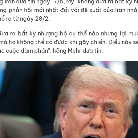
g Iran đưa tin ngày 17/5, Mỹ "không đưa ra bất kỳ 
ong phản hồi mới nhất đối với đề xuất của Iran n
nổ ra từ ngày 28/2.
đưa ra bất kỳ nhượng bộ cụ thể nào nhưng lại mu
mà họ không thể có được khi gây chiến. Điều này s
ác cuộc đàm phán", hãng Mehr đưa tin.