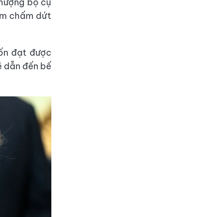
nhượng bộ cụ
hằm chấm dứt
ốn đạt được
ẽ dẫn đến bế