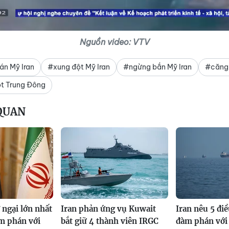
Nguồn video: VTV
n Mỹ Iran
#xung đột Mỹ Iran
#ngừng bắn Mỹ Iran
#căng 
t Trung Đông
 QUAN
ở ngại lớn nhất
Iran phản ứng vụ Kuwait
Iran nêu 5 điề
m phán với
bắt giữ 4 thành viên IRGC
đàm phán với