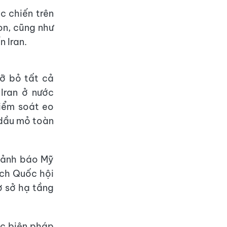
c chiến trên
on, cũng như
 Iran.
ỡ bỏ tất cả
Iran ở nước
kiểm soát eo
 dầu mỏ toàn
 cảnh báo Mỹ
ịch Quốc hội
ơ sở hạ tầng
ác biện pháp