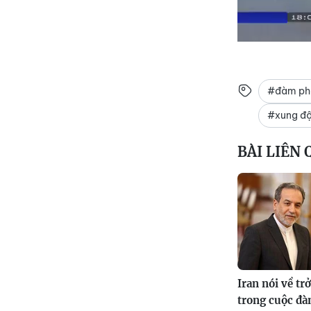
#đàm phá
#xung độ
BÀI LIÊN
Iran nói về tr
trong cuộc đà