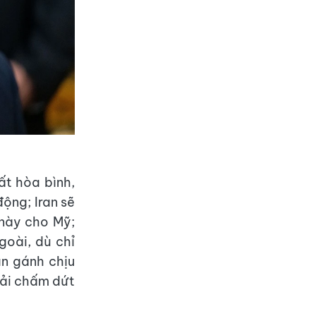
ất hòa bình,
ộng; Iran sẽ
 này cho Mỹ;
goài, dù chỉ
an gánh chịu
hải chấm dứt