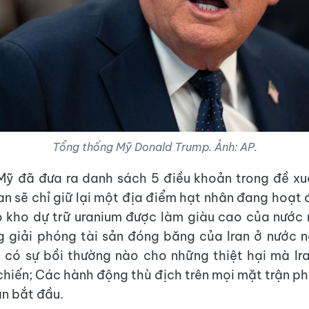
Tổng thống Mỹ Donald Trump. Ảnh: AP.
ỹ đã đưa ra danh sách 5 điều khoản trong đề xu
an sẽ chỉ giữ lại một địa điểm hạt nhân đang hoạt đ
 kho dự trữ uranium được làm giàu cao của nước
 giải phóng tài sản đóng băng của Iran ở nước n
có sự bồi thường nào cho những thiệt hại mà Ir
chiến; Các hành động thù địch trên mọi mặt trận p
n bắt đầu.