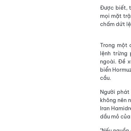
Được biết, 
mọi mặt trậ
chấm dứt lệ
Trong một 
lệnh trừng
ngoài. Đề x
biển Hormuz
cầu.
Người phát 
không nên n
Iran Hamidr
dầu mỏ của 
"Nếu nguồn 