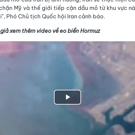
hặn Mỹ và thế giới tiếp cận dầu mỏ từ khu vực n
i", Phó Chủ tịch Quốc hội Iran cảnh báo.
 giả xem thêm video về eo biển Hormuz
Play
Video