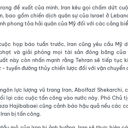
trong đề xuất của mình, Iran kêu gọi chấm dứt cuộ
n, bao gồm chiến dịch quân sự của Israel ở Leban
nh phong tỏa hải quân của Mỹ đối với các cảng biển
cuộc họp báo tuần trước, Iran cũng yêu cầu Mỹ d
 phạt và giải phóng mọi tài sản đóng băng của 
uất này còn nhấn mạnh rằng Tehran sẽ tiếp tục 
 - tuyến đường thủy chiến lược đối với vận chuyển
ngôn lực lượng vũ trang Iran, Abolfazl Shekarchi,
ối lại các cuộc tấn công vào nước này. Phó Chủ t
eza Hajibabaei cũng cảnh báo hậu quả nếu các c
Iran bị tấn công.
dầu mỏ của Iran bị ảnh hưởng, Iran sẽ thực hiện c