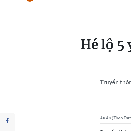
Hé lộ 5
Truyền thôn
An An (Theo Far