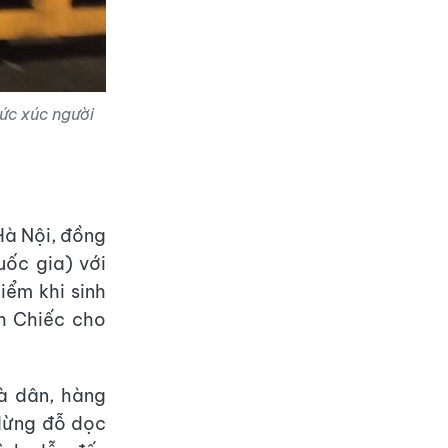
ức xúc người
 Hà Nội, đồng
uốc gia) với
iểm khi sinh
ch Chiếc cho
hà dân, hàng
 dừng đỗ dọc