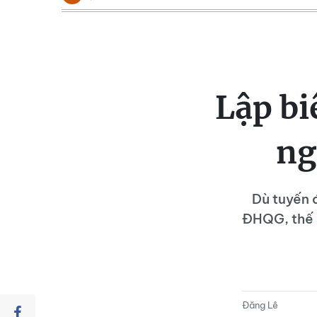
Lập bi
ng
Dù tuyến đ
ĐHQG, thế n
Đăng Lê