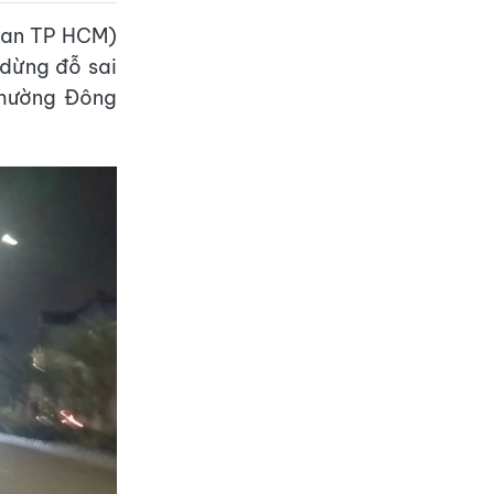
 an TP HCM)
 dừng đỗ sai
phường Đông