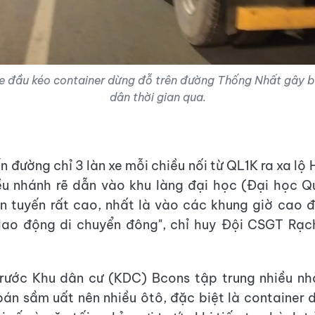
xe đầu kéo container dừng đỗ trên đường Thống Nhất gây b
dân thời gian qua.
n đường chỉ 3 làn xe mỗi chiều nối từ QL1K ra xa lộ
ều nhánh rẽ dẫn vào khu làng đại học (Đại học Q
ên tuyến rất cao, nhất là vào các khung giờ cao đ
 lao động di chuyển đông", chỉ huy Đội CSGT Rạ
trước Khu dân cư (KDC) Bcons tập trung nhiều n
án sầm uất nên nhiều ôtô, đặc biệt là container