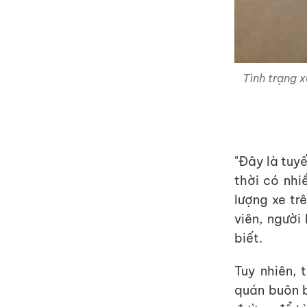
Tình trạng 
"Đây là tuyế
thời có nhi
lượng xe tr
viên, người
biết.
Tuy nhiên, 
quán buôn b