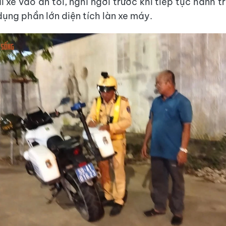
 xế vào ăn tối, nghỉ ngơi trước khi tiếp tục hành t
dụng phần lớn diện tích làn xe máy.