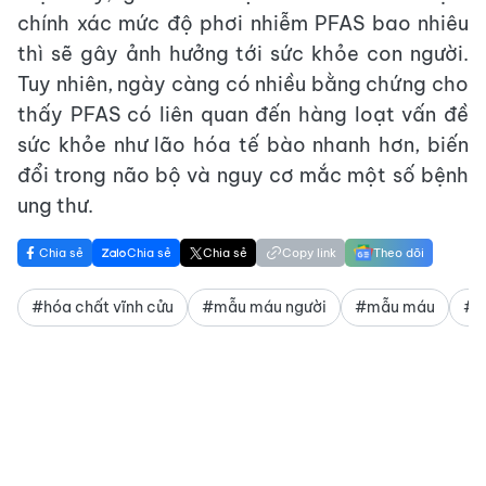
chính xác mức độ phơi nhiễm PFAS bao nhiêu
thì sẽ gây ảnh hưởng tới sức khỏe con người.
Tuy nhiên, ngày càng có nhiều bằng chứng cho
thấy PFAS có liên quan đến hàng loạt vấn đề
sức khỏe như lão hóa tế bào nhanh hơn, biến
đổi trong não bộ và nguy cơ mắc một số bệnh
ung thư.
Chia sẻ
Chia sẻ
Chia sẻ
Copy link
Theo dõi
#hóa chất vĩnh cửu
#mẫu máu người
#mẫu máu
#x