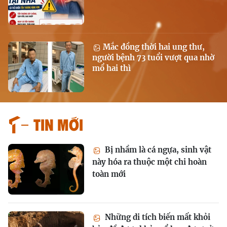
Mắc đồng thời hai ung thư,
người bệnh 73 tuổi vượt qua nhờ
mổ hai thì
Tin mới
Bị nhầm là cá ngựa, sinh vật
này hóa ra thuộc một chi hoàn
toàn mới
Những di tích biến mất khỏi