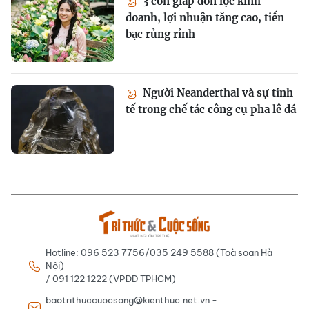
3 con giáp đón lộc kinh
doanh, lợi nhuận tăng cao, tiền
bạc rủng rỉnh
Người Neanderthal và sự tinh
tế trong chế tác công cụ pha lê đá
Hotline: 096 523 7756/035 249 5588 (Toà soạn Hà
Nội)
/ 091 122 1222 (VPĐD TPHCM)
baotrithuccuocsong@kienthuc.net.vn -