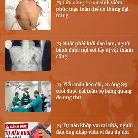
Cứu sống trẻ sơ sinh viêm
phúc mạc toàn thể do thủng đại
tràng
Nuốt phải lưỡi dao lam, người
bệnh được nội soi lấy dị vật thành
công
Tiểu máu kéo dài, cụ ông 85
tuổi được cắt toàn bộ bàng quang
do ung thư
Tự nắn khớp vai tại nhà, người
đàn ông nhập viện vì đau dữ dội