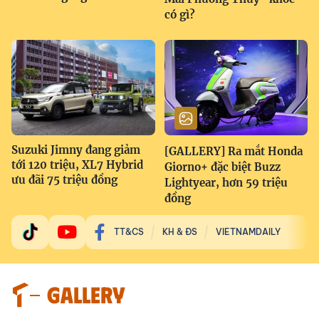
có gì?
Suzuki Jimny đang giảm
[GALLERY] Ra mắt Honda
tới 120 triệu, XL7 Hybrid
Giorno+ đặc biệt Buzz
ưu đãi 75 triệu đồng
Lightyear, hơn 59 triệu
đồng
TT&CS
KH & ĐS
VIETNAMDAILY
GALLERY