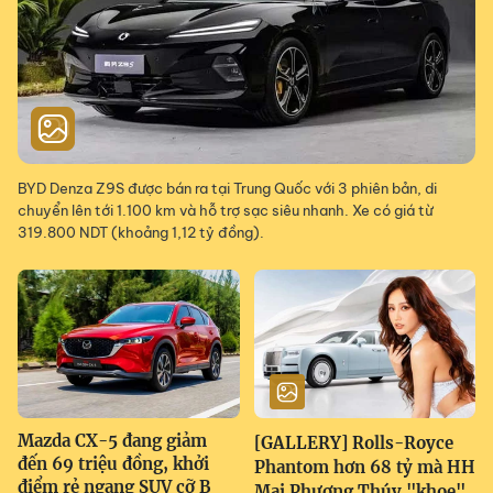
BYD Denza Z9S được bán ra tại Trung Quốc với 3 phiên bản, di
chuyển lên tới 1.100 km và hỗ trợ sạc siêu nhanh. Xe có giá từ
319.800 NDT (khoảng 1,12 tỷ đồng).
Mazda CX-5 đang giảm
[GALLERY] Rolls-Royce
đến 69 triệu đồng, khởi
Phantom hơn 68 tỷ mà HH
điểm rẻ ngang SUV cỡ B
Mai Phương Thúy "khoe"