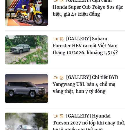
[GALLERY] Cận cảnh
Honda Super Cub Tokyo 80s đặc
biệt, giá 43 triệu đồng
[GALLERY] Subaru
Forester HEV ra mắt Việt Nam
tháng 10/2026, khoảng 1,5 tỷ?
[GALLERY] Chi tiết BYD
Yangwang U8L bản 4 chỗ mạ
vàng thật, hơn 7 tỷ đồng
[GALLERY] Hyundai
Tucson 2027 nổ lốp khi chạy thử,
hé lộ nhiều chi tiết mới