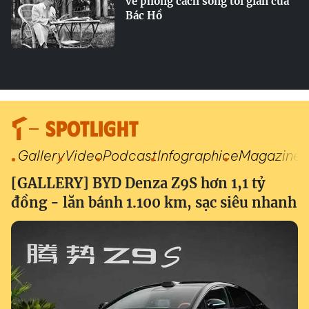
về phong cách sống tối giản của
Bác Hồ
SPOTLIGHT
Gallery
Video
Podcast
Infographic
eMagazine
[GALLERY] BYD Denza Z9S hơn 1,1 tỷ
đồng - lăn bánh 1.100 km, sạc siêu nhanh