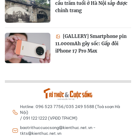
cầu trăm tuổi ở Hà Nội sắp được
chỉnh trang
[GALLERY] Smartphone pin
11.000mAh gây sốc: Gấp đôi
iPhone 17 Pro Max
Hotline: 096 523 7756/035 249 5588 (Toà soạn Hà
Nội)
/ 091 122 1222 (VPĐD TPHCM)
baotrithuccuocsong@kienthuc.net.vn -
tkts@kienthuc.net.vn