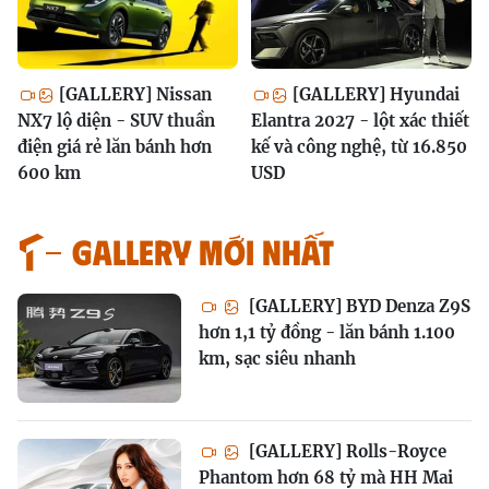
[GALLERY] Nissan
[GALLERY] Hyundai
NX7 lộ diện - SUV thuần
Elantra 2027 - lột xác thiết
điện giá rẻ lăn bánh hơn
kế và công nghệ, từ 16.850
600 km
USD
GALLERY MỚI NHẤT
[GALLERY] BYD Denza Z9S
hơn 1,1 tỷ đồng - lăn bánh 1.100
km, sạc siêu nhanh
[GALLERY] Rolls-Royce
Phantom hơn 68 tỷ mà HH Mai