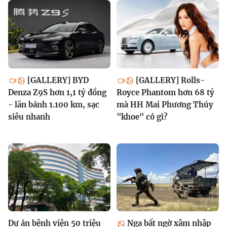
[GALLERY] BYD
[GALLERY] Rolls-
Denza Z9S hơn 1,1 tỷ đồng
Royce Phantom hơn 68 tỷ
- lăn bánh 1.100 km, sạc
mà HH Mai Phương Thúy
siêu nhanh
"khoe" có gì?
Dự án bệnh viện 50 triệu
Nga bất ngờ xâm nhập