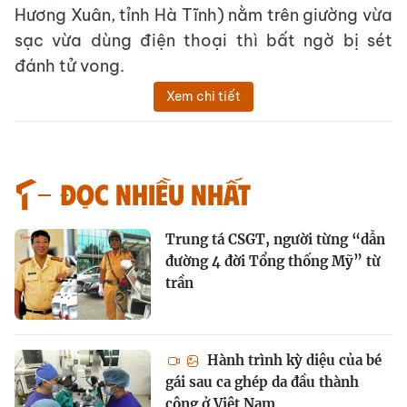
Hương Xuân, tỉnh Hà Tĩnh) nằm trên giường vừa
sạc vừa dùng điện thoại thì bất ngờ bị sét
đánh tử vong.
Xem chi tiết
Đọc nhiều nhất
Trung tá CSGT, người từng “dẫn
đường 4 đời Tổng thống Mỹ” từ
trần
Hành trình kỳ diệu của bé
gái sau ca ghép da đầu thành
công ở Việt Nam