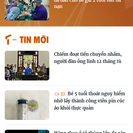
da đầu cho bé gái 2 tuổi sau tai
nạn
Tin mới
Chiếm đoạt tiền chuyển nhầm,
người đàn ông lĩnh 12 tháng tù
Bé 5 tuổi thoát nguy hiểm
nhờ lấy thành công viên pin cúc
áo khỏi thực quản