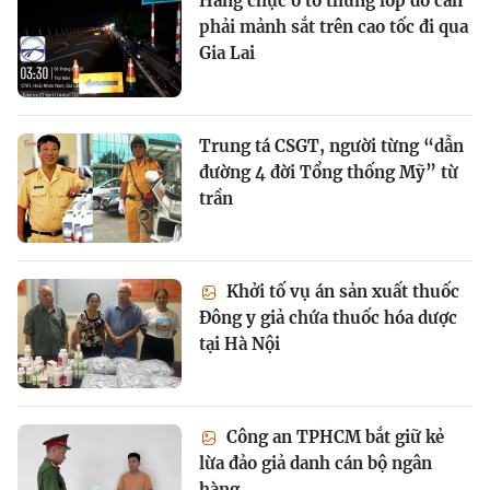
Hàng chục ô tô thủng lốp do cán
phải mảnh sắt trên cao tốc đi qua
Gia Lai
Trung tá CSGT, người từng “dẫn
đường 4 đời Tổng thống Mỹ” từ
trần
Khởi tố vụ án sản xuất thuốc
Đông y giả chứa thuốc hóa dược
tại Hà Nội
Công an TPHCM bắt giữ kẻ
lừa đảo giả danh cán bộ ngân
hàng