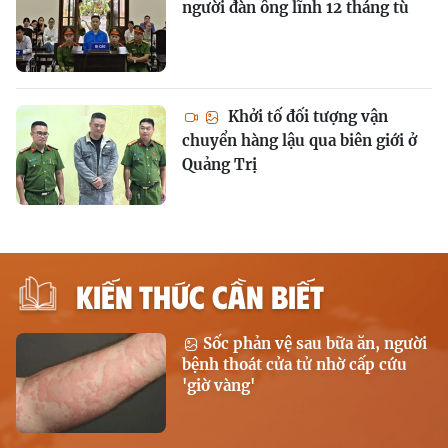
người đàn ông lĩnh 12 tháng tù
Khởi tố đối tượng vận
chuyển hàng lậu qua biên giới ở
Quảng Trị
KIẾN THỨC CẦN BIẾT
Sốc phản vệ sau bữa ăn, người
bệnh thoát cửa tử nhờ cấp cứu
'giờ vàng'