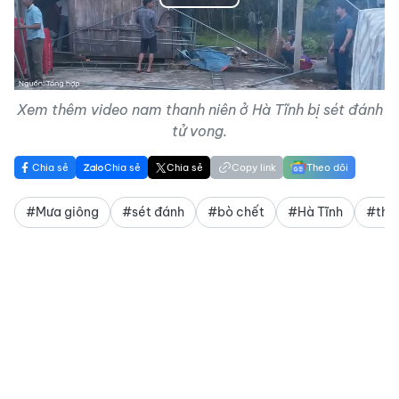
Play
Video
Xem thêm video nam thanh niên ở Hà Tĩnh bị sét đánh
tử vong.
Chia sẻ
Chia sẻ
Chia sẻ
Copy link
Theo dõi
#Mưa giông
#sét đánh
#bò chết
#Hà Tĩnh
#thời