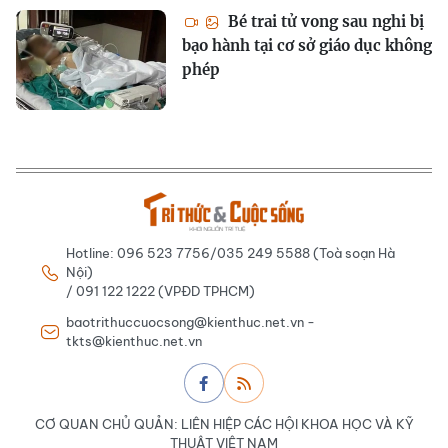
Bé trai tử vong sau nghi bị
bạo hành tại cơ sở giáo dục không
phép
Hotline: 096 523 7756/035 249 5588 (Toà soạn Hà
Nội)
/ 091 122 1222 (VPĐD TPHCM)
baotrithuccuocsong@kienthuc.net.vn -
tkts@kienthuc.net.vn
CƠ QUAN CHỦ QUẢN: LIÊN HIỆP CÁC HỘI KHOA HỌC VÀ KỸ
THUẬT VIỆT NAM