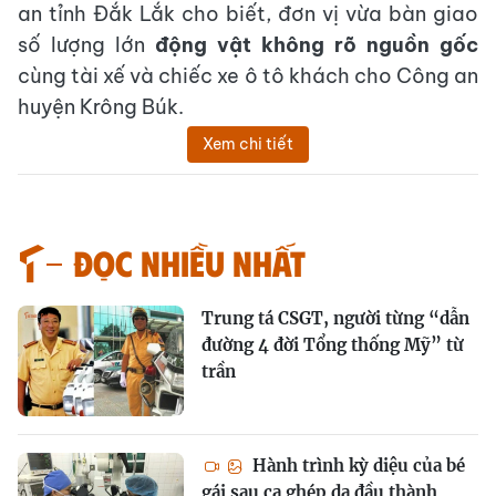
an tỉnh Đắk Lắk cho biết, đơn vị vừa bàn giao
số lượng lớn
động vật không rõ nguồn gốc
cùng tài xế và chiếc xe ô tô khách cho Công an
huyện Krông Búk.
Xem chi tiết
Đọc nhiều nhất
Trung tá CSGT, người từng “dẫn
đường 4 đời Tổng thống Mỹ” từ
trần
Hành trình kỳ diệu của bé
gái sau ca ghép da đầu thành