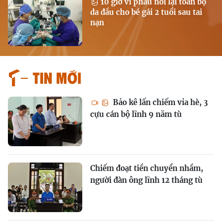
10 giờ vi phẫu nối lại toàn bộ
da đầu cho bé gái 2 tuổi sau tai
nạn
Tin mới
Bảo kê lấn chiếm vỉa hè, 3
cựu cán bộ lĩnh 9 năm tù
Chiếm đoạt tiền chuyển nhầm,
người đàn ông lĩnh 12 tháng tù