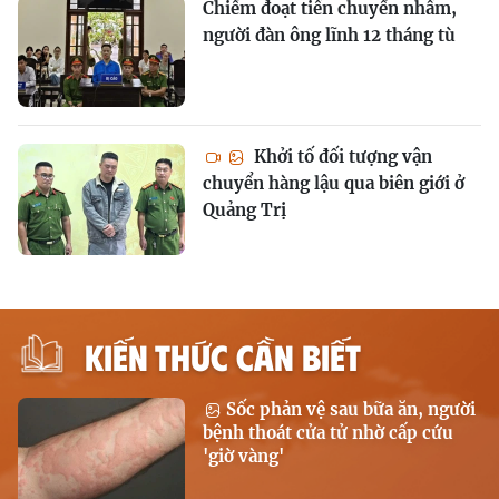
Chiếm đoạt tiền chuyển nhầm,
người đàn ông lĩnh 12 tháng tù
Khởi tố đối tượng vận
chuyển hàng lậu qua biên giới ở
Quảng Trị
KIẾN THỨC CẦN BIẾT
Sốc phản vệ sau bữa ăn, người
bệnh thoát cửa tử nhờ cấp cứu
'giờ vàng'