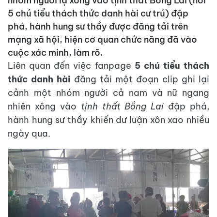
nhóm người lạ xông vào tịnh thất Bồng Lai (nơi
5 chú tiểu thách thức danh hài cư trú) đập
phá, hành hung sư thầy được đăng tải trên
mạng xã hội, hiện cơ quan chức năng đã vào
cuộc xác minh, làm rõ.
Liên quan đến việc fanpage
5 chú tiểu thách
thức danh hài
đăng tải một đoạn clip ghi lại
cảnh một nhóm người cả nam và nữ ngang
nhiên xông vào
tịnh thất Bồng Lai
đập phá,
hành hung sư thầy khiến dư luận xôn xao nhiều
ngày qua.