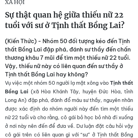
XÃ HỘI
Sự thật quan hệ giữa thiếu nữ 22
tuổi với sư ở Tịnh thất Bồng Lai?
(Kiến Thức) - Nhóm 50 đối tượng kéo đến Tịnh
thất Bồng Lai đập phá, đánh sư thầy đến chấn
thương khâu 7 mũi để tìm một thiếu nữ 22 tuổi.
Vậy, thiếu nữ này có liên quan đến sư thầy ở
Tịnh thất Bồng Lai hay không?
Vụ việc một nhóm 50 người lạ mặt xông vào
Tịnh thất
Bồng Lai
(xã Hòa Khánh Tây, huyện Đức Hòa, tỉnh
Long An) đập phá, đánh đổ máu sư thầy, nguyên nhân
được xác định do nhóm người này đến tìm một thiếu
nữ 22 tuổi và cho rằng, cô gái bỏ học bỏ nhà đi xuống
ở nơi này nên đến để đưa về. Dư luận đặt câu hỏi vậy
cô gái trên có liên quan gì với “sư” ở Tịnh thất Bồng