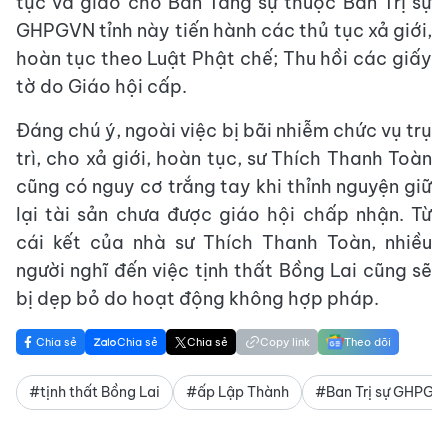
tục và giao cho Ban Tăng sự thuộc Ban Trị sự
GHPGVN tỉnh này tiến hành các thủ tục xả giới,
hoàn tục theo Luật Phật chế; Thu hồi các giấy
tờ do Giáo hội cấp.
Đáng chú ý, ngoài việc bị bãi nhiễm chức vụ trụ
trì, cho xả giới, hoàn tục, sư Thích Thanh Toàn
cũng có nguy cơ trắng tay khi thỉnh nguyện giữ
lại tài sản chưa được giáo hội chấp nhận. Từ
cái kết của nhà sư Thích Thanh Toàn, nhiều
người nghĩ đến việc tịnh thất Bồng Lai cũng sẽ
bị dẹp bỏ do hoạt động không hợp pháp.
Chia sẻ
Chia sẻ
Chia sẻ
Copy link
Theo dõi
#tịnh thất Bồng Lai
#ấp Lập Thành
#Ban Trị sự GHPGV