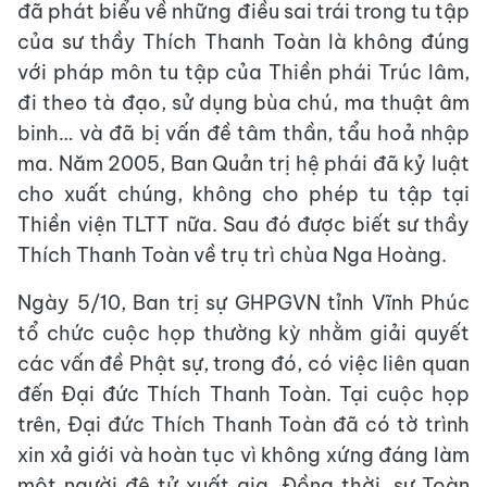
đã phát biểu về những điều sai trái trong tu tập
của sư thầy Thích Thanh Toàn là không đúng
với pháp môn tu tập của Thiền phái Trúc lâm,
đi theo tà đạo, sử dụng bùa chú, ma thuật âm
binh… và đã bị vấn đề tâm thần, tẩu hoả nhập
ma. Năm 2005, Ban Quản trị hệ phái đã kỷ luật
cho xuất chúng, không cho phép tu tập tại
Thiền viện TLTT nữa. Sau đó được biết sư thầy
Thích Thanh Toàn về trụ trì chùa Nga Hoàng.
Ngày 5/10, Ban trị sự GHPGVN tỉnh Vĩnh Phúc
tổ chức cuộc họp thường kỳ nhằm giải quyết
các vấn đề Phật sự, trong đó, có việc liên quan
đến Đại đức Thích Thanh Toàn. Tại cuộc họp
trên, Đại đức Thích Thanh Toàn đã có tờ trình
xin xả giới và hoàn tục vì không xứng đáng làm
một người đệ tử xuất gia. Đồng thời, sư Toàn