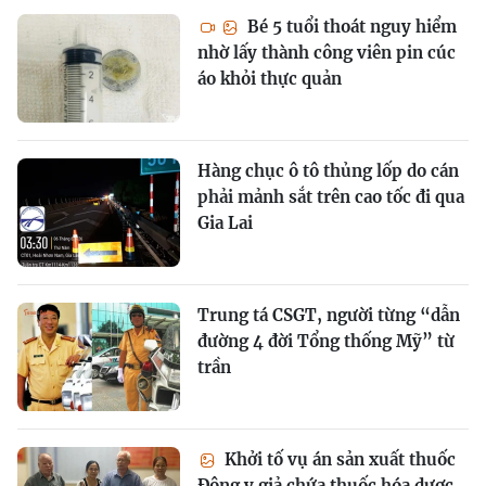
Bé 5 tuổi thoát nguy hiểm
nhờ lấy thành công viên pin cúc
áo khỏi thực quản
Hàng chục ô tô thủng lốp do cán
phải mảnh sắt trên cao tốc đi qua
Gia Lai
Trung tá CSGT, người từng “dẫn
đường 4 đời Tổng thống Mỹ” từ
trần
Khởi tố vụ án sản xuất thuốc
Đông y giả chứa thuốc hóa dược