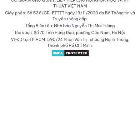
CƠ QUAN CHỦ QUẢN: LIÊN HIỆP CÁC HỘI KHOA HỌC VÀ KỸ
THUẬT VIỆT NAM
Giấy phép: Số 536/GP-BTTTT ngày 19/11/2020 do Bộ Thông tin và
Truyền thông cấp.
Tổng Biên tập: Nhà báo Nguyễn Thị Mai Hương
Tòa soạn: Số 70 Trần Hưng Đạo, phường Cửa Nam, Hà Nội.
VPĐD tại TP.HCM: 590/24 Phan Văn Trị, phường Hạnh Thông,
Thành phố Hồ Chí Minh.