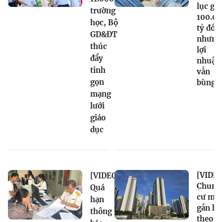
lục gầ
trường
100.0
học, Bộ
tỷ đồn
GD&ĐT
nhưng
thúc
lợi
đẩy
nhuận
tinh
vẫn
gọn
bùng 
mạng
lưới
giáo
dục
[VIDEO
[VIDEO]
Chung
Quá
cư mới
hạn
gắn hạ
thông
theo