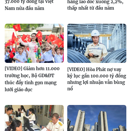
37.000 tỷ đồng tại Việt
hàng lao dốc xuống 2,2%,
thấp nhất từ đầu năm
Nam nửa đầu năm
[VIDEO] Giảm hơn 11.000
[VIDEO] Hòa Phát nợ vay
trường học, Bộ GD&ĐT
kỷ lục gần 100.000 tỷ đồng
nhưng lợi nhuận vẫn bùng
thúc đẩy tinh gọn mạng
nổ
lưới giáo dục