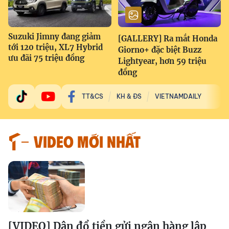
Suzuki Jimny đang giảm
[GALLERY] Ra mắt Honda
tới 120 triệu, XL7 Hybrid
Giorno+ đặc biệt Buzz
ưu đãi 75 triệu đồng
Lightyear, hơn 59 triệu
đồng
TT&CS
KH & ĐS
VIETNAMDAILY
VIDEO MỚI NHẤT
[VIDEO] Dân đổ tiền gửi ngân hàng lập