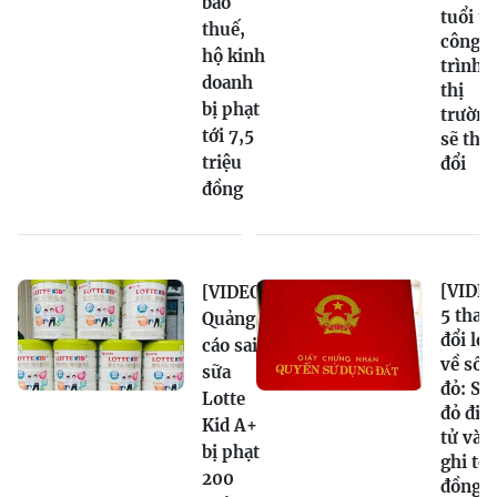
báo
tuổi t
thuế,
công
hộ kinh
trình,
doanh
thị
bị phạt
trường
tới 7,5
sẽ tha
triệu
đổi
đồng
[VIDEO
[VIDEO]
5 thay
Quảng
đổi lớn
cáo sai
về sổ
sữa
đỏ: Sổ
Lotte
đỏ điệ
Kid A+
tử và
bị phạt
ghi tê
200
đồng s