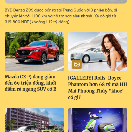
BYD Denza Z9S được bán ra tại Trung Quốc với 3 phiên bản, di
chuyển lên tới 1.100 km và hỗ trợ sạc siêu nhanh. Xe có giá từ
319.800 NDT (khoảng 1,12 tỷ đồng).
Mazda CX-5 đang giảm
[GALLERY] Rolls-Royce
đến 69 triệu đồng, khởi
Phantom hơn 68 tỷ mà HH
điểm rẻ ngang SUV cỡ B
Mai Phương Thúy "khoe"
có gì?