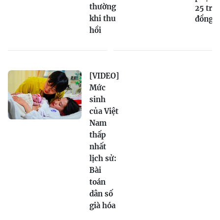
thường
25 triệ
khi thu
đồng
hồi
[VIDEO]
Mức
sinh
của Việt
Nam
thấp
nhất
lịch sử:
Bài
toán
dân số
già hóa