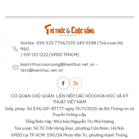
Hotline: 096 523 7756/035 249 5588 (Toà soạn Hà
Nội)
/ 091 122 1222 (VPĐD TPHCM)
baotrithuccuocsong@kienthuc.net.vn -
tkts@kienthuc.net.vn
CƠ QUAN CHỦ QUẢN: LIÊN HIỆP CÁC HỘI KHOA HỌC VÀ KỸ
THUẬT VIỆT NAM
Giấy phép: Số 536/GP-BTTTT ngày 19/11/2020 do Bộ Thông tin và
Truyền thông cấp.
Tổng Biên tập: Nhà báo Nguyễn Thị Mai Hương
Tòa soạn: Số 70 Trần Hưng Đạo, phường Cửa Nam, Hà Nội.
VPĐD tại TP.HCM: 590/24 Phan Văn Trị, phường Hạnh Thông,