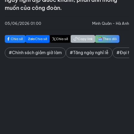
muốn của công đoàn.
05/06/2026 01:00
Minh Quân - Hà Anh
Chia sẻ
Chia sẻ
Chia sẻ
Copy link
Theo dõi
#Chính sách giảm giờ làm
#Tăng ngày nghỉ lễ
#Đại hộ