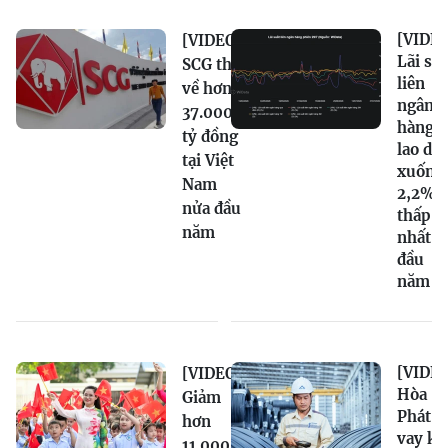
[VIDEO
[VIDEO]
Lãi su
SCG thu
liên
về hơn
ngân
37.000
hàng
tỷ đồng
lao dố
tại Việt
xuống
Nam
2,2%,
nửa đầu
thấp
năm
nhất t
đầu
năm
[VIDEO
[VIDEO]
Hòa
Giảm
Phát n
hơn
vay kỷ
11.000