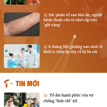
Sốc phản vệ sau bữa ăn, người
bệnh thoát cửa tử nhờ cấp cứu
'giờ vàng'
8 tháng liệt giường sau sinh vì
khối u chèn ép tủy cổ bị bỏ sót
Tin mới
Tổ ấm hạnh phúc của vợ
chồng 'lính chì' 9X