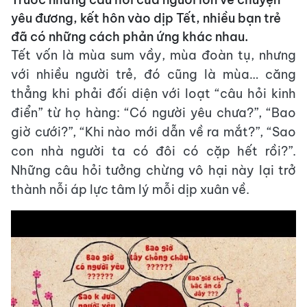
yêu đương, kết hôn vào dịp Tết, nhiều bạn trẻ
đã có những cách phản ứng khác nhau.
Tết vốn là mùa sum vầy, mùa đoàn tụ, nhưng
với nhiều người trẻ, đó cũng là mùa… căng
thẳng khi phải đối diện với loạt “câu hỏi kinh
điển” từ họ hàng: “Có người yêu chưa?”, “Bao
giờ cưới?”, “Khi nào mới dẫn về ra mắt?”, “Sao
con nhà người ta có đôi có cặp hết rồi?”.
Những câu hỏi tưởng chừng vô hại này lại trở
thành nỗi áp lực tâm lý mỗi dịp xuân về.