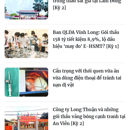
trúng thầu sát giá tại Lâm Đồng
[Kỳ 2]
Ban QLDA Vĩnh Long: Gói thầu
158 tỷ tiết kiệm 8,9%, lộ dấu
hiệu 'may đo' E-HSMT? [Kỳ 1]
Cẩn trọng với thói quen vừa ăn
vừa dùng điện thoại để tránh tai
nạn dị vật
Công ty Long Thuận và những
gói thầu vắng bóng cạnh tranh tại
An Viễn [Kỳ 2]