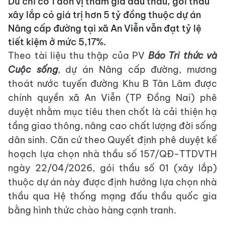
Dù chỉ có 1 đơn vị tham gia đấu thầu, gói thầu
xây lắp có giá trị hơn 5 tỷ đồng thuộc dự án
Nâng cấp đường tại xã An Viễn vẫn đạt tỷ lệ
tiết kiệm ở mức 5,17%.
Theo tài liệu thu thập của PV
Báo Tri thức và
Cuộc sống
, dự án Nâng cấp đường, mương
thoát nước tuyến đường Khu B Tân Lâm được
chính quyền xã An Viễn (TP Đồng Nai) phê
duyệt nhằm mục tiêu then chốt là cải thiện hạ
tầng giao thông, nâng cao chất lượng đời sống
dân sinh. Căn cứ theo Quyết định phê duyệt kế
hoạch lựa chọn nhà thầu số 157/QĐ-TTDVTH
ngày 22/04/2026, gói thầu số 01 (xây lắp)
thuộc dự án này được định hướng lựa chọn nhà
thầu qua Hệ thống mạng đấu thầu quốc gia
bằng hình thức chào hàng cạnh tranh.