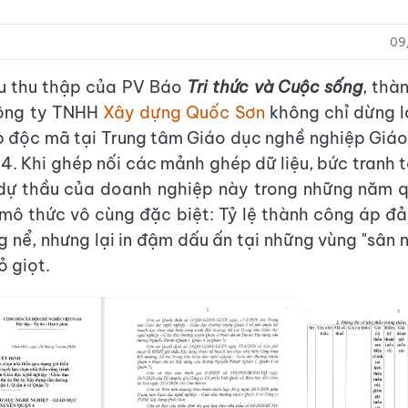
09
ệu thu thập của PV Báo
Tri thức và Cuộc sống
, thà
ông ty TNHH
Xây dựng Quốc Sơn
không chỉ dừng l
p độc mã tại Trung tâm Giáo dục nghề nghiệp Giá
4. Khi ghép nối các mảnh ghép dữ liệu, bức tranh 
dự thầu của doanh nghiệp này trong những năm q
 mô thức vô cùng đặc biệt: Tỷ lệ thành công áp đ
 nể, nhưng lại in đậm dấu ấn tại những vùng "sân n
ỏ giọt.