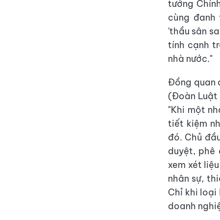
tướng Chín
cùng đanh t
'thầu sân sa
tính cạnh t
nhà nước."
Đồng quan đ
(Đoàn Luật 
"Khi một nh
tiết kiệm n
đó. Chủ đầu 
duyệt, phê 
xem xét liệu
nhân sự, th
Chỉ khi loạ
doanh nghi