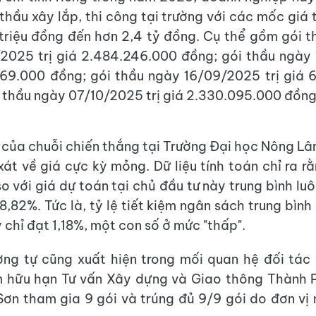
 thầu xây lắp, thi công tại trường với các mốc giá 
triệu đồng đến hơn 2,4 tỷ đồng. Cụ thể gồm gói 
/2025 trị giá 2.484.246.000 đồng; gói thầu ngày
.169.000 đồng; gói thầu ngày 16/09/2025 trị giá
 thầu ngày 07/10/2025 trị giá 2.330.095.000 đồng
của chuỗi chiến thắng tại Trường Đại học Nông L
át về giá cực kỳ mỏng. Dữ liệu tính toán chỉ ra rằn
so với giá dự toán tại chủ đầu tư này trung bình lu
8,82%. Tức là, tỷ lệ tiết kiệm ngân sách trung bìn
 chỉ đạt 1,18%, một con số ở mức "thấp".
ng tự cũng xuất hiện trong mối quan hệ đối tác
m hữu hạn Tư vấn Xây dựng và Giao thông Thành P
ơn tham gia 9 gói và trúng đủ 9/9 gói do đơn vị