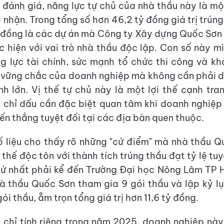
đánh giá, năng lực tự chủ của nhà thầu này là m
 nhận. Trong tổng số hơn 46,2 tỷ đồng giá trị trúng
 đồng là các dự án mà Công ty Xây dựng Quốc Sơn
c hiện với vai trò nhà thầu độc lập. Con số này m
g lực tài chính, sức mạnh tổ chức thi công và k
ụ vững chắc của doanh nghiệp mà không cần phải 
nh lớn. Vị thế tự chủ này là một lợi thế cạnh tra
 chỉ dấu cần đặc biệt quan tâm khi doanh nghiệp 
iến thắng tuyệt đối tại các địa bàn quen thuộc.
ố liệu cho thấy rõ những "cứ điểm" mà nhà thầu 
thế độc tôn với thành tích trúng thầu đạt tỷ lệ tu
hứ nhất phải kể đến Trường Đại học Nông Lâm TP 
à thầu Quốc Sơn tham gia 9 gói thầu và lập kỷ lụ
ói thầu, ẵm trọn tổng giá trị hơn 11,6 tỷ đồng.
 chỉ tính riêng trong năm 2025, doanh nghiệp này 