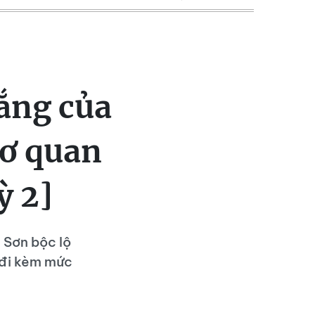
ắng của
cơ quan
ỳ 2]
 Sơn bộc lộ
, đi kèm mức