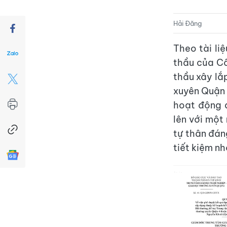
Hải Đăng
Theo tài li
thầu của C
thầu xây lắ
xuyên Quận 
hoạt động 
lên với một
tự thân đáng
tiết kiệm nh