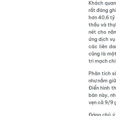
Khách quan 
rất đáng ghi
hơn 40,6 tỷ
thầu và thự
nét cho năn
ứng dịch v
các liên da
cũng là một
trì mạch ch
Phân tích s
như nắm giữ 
Điển hình t
bàn này, nh
vẹn cả 9/9 g
Đáng chú ý,