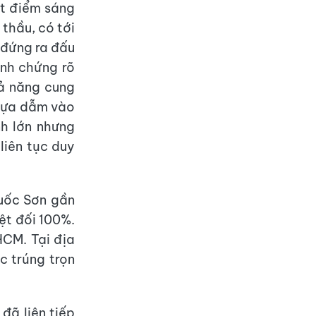
ột điểm sáng
 thầu, có tới
 đứng ra đấu
inh chứng rõ
hả năng cung
dựa dẫm vào
nh lớn nhưng
liên tục duy
Quốc Sơn gần
yệt đối 100%.
HCM. Tại địa
c trúng trọn
đã liên tiếp