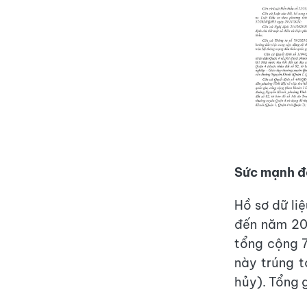
Sức mạnh độ
Hồ sơ dữ li
đến năm 20
tổng cộng 7
này trúng t
hủy). Tổng 