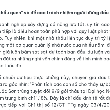
thầu quen" và đề cao trách nhiệm người đứng đầu
anh nghiệp xây dựng có năng lực tốt, uy tín cao
n tiếp là điều hoàn toàn phù hợp với quy luật phát 
. Tuy nhiên, khi một nhà thầu liên tục duy trì tỷ 
ng một cơ quan quản lý nhà nước qua nhiều năm, đ
ảm giá luôn bám sát sạt dự toán ban đầu, dư luận v
n đặt ra những nghi vấn chính đáng về tính minh b
c thầu đó.
ề chuỗi dữ liệu thực chứng này, chuyên gia đấu 
 ra góc nhìn: "Phân tích các con số cho thấy sự b
ốc Sơn trúng tuyệt đối 9/9 gói thầu tại Đại học 
m trung bình chỉ 1,18%. Đây là chỉ dấu kinh tế rất 
trực tiếp với Chỉ thị số 12/CT-TTg ngày 03/4/2