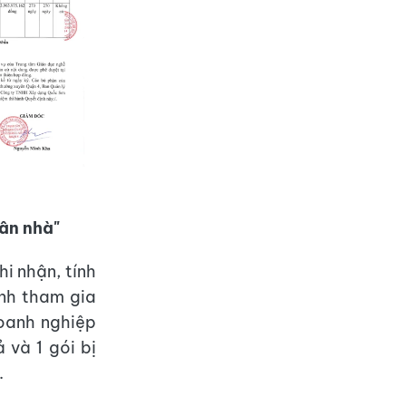
sân nhà"
i nhận, tính
nh tham gia
Doanh nghiệp
 và 1 gói bị
.