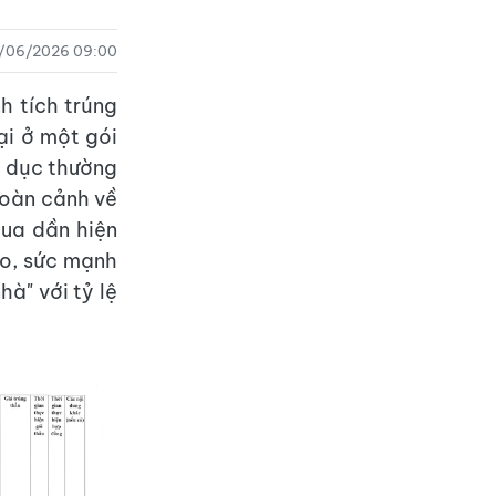
/06/2026 09:00
nh tích trúng
ại ở một gói
o dục thường
toàn cảnh về
ua dần hiện
ảo, sức mạnh
hà" với tỷ lệ