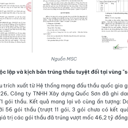
Nguồn MSC
c lập và kịch bản trúng thầu tuyệt đối tại vùng "
ệu trích xuất từ Hệ thống mạng đấu thầu quốc gia gh
26, Công ty TNHH Xây dựng Quốc Sơn đã ghi da
1 gói thầu. Kết quả mang lại vô cùng ấn tượng: 
ới 56 gói thầu (trượt 11 gói, 3 gói chưa có kết quả
giá trị các gói thầu đã trúng vượt mốc 46,2 tỷ đồng