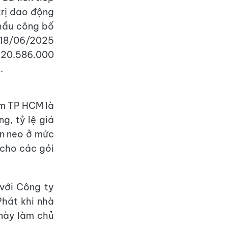
trị dao động
thầu công bố
 18/06/2025
 620.586.000
.
âm TP HCM là
g, tỷ lệ giá
ôn neo ở mức
h cho các gói
 với Công ty
hát khi nhà
 này làm chủ