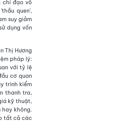
 chỉ đạo vô
'thầu quen',
 làm suy giảm
 sử dụng vốn
ễn Thị Hương
iệm pháp lý:
an với tỷ lệ
 đầu cơ quan
uy trình kiểm
n thanh tra,
giá kỹ thuật,
n hay không.
o tất cả các