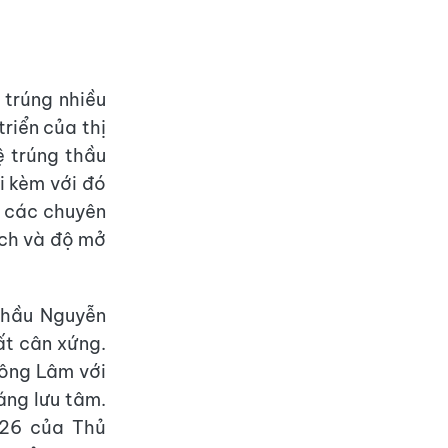
 trúng nhiều
triển của thị
lệ trúng thầu
i kèm với đó
à các chuyên
ạch và độ mở
thầu Nguyễn
ất cân xứng.
Nông Lâm với
đáng lưu tâm.
026 của Thủ