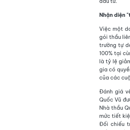
đầu tư.
Nhận diện "
Việc một do
gói thầu liê
trường tự do
100% tại cù
là tỷ lệ gi
gia có quyề
của các cuộ
Đánh giá v
Quốc Vũ đưa
Nhà thầu Qu
mức tiết kiệ
Đối chiếu 