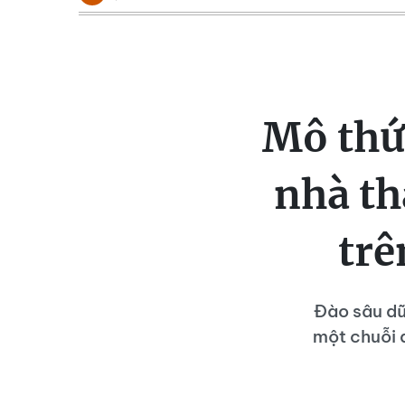
Mô thứ
nhà th
trê
Đào sâu dữ
một chuỗi d