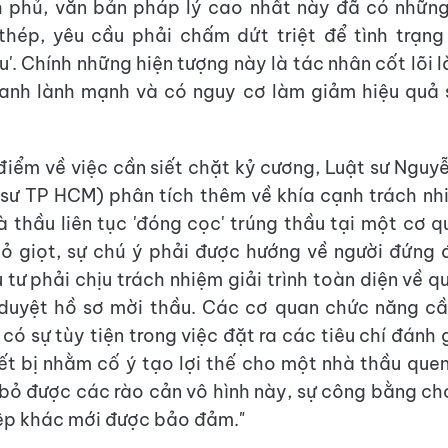
h phủ, văn bản pháp lý cao nhất này đã có những
hép, yêu cầu phải chấm dứt triệt để tình trạng 
u'. Chính những hiện tượng này là tác nhân cốt lõi
ranh lành mạnh và có nguy cơ làm giảm hiệu quả
iểm về việc cần siết chặt kỷ cương, Luật sư Nguy
sư TP HCM) phân tích thêm về khía cạnh trách nh
à thầu liên tục 'đóng cọc' trúng thầu tại một cơ qu
hỏ giọt, sự chú ý phải được hướng về người đứng
tư phải chịu trách nhiệm giải trình toàn diện về q
duyệt hồ sơ mời thầu. Các cơ quan chức năng cầ
 có sự tùy tiện trong việc đặt ra các tiêu chí đánh 
iết bị nhằm cố ý tạo lợi thế cho một nhà thầu que
i bỏ được các rào cản vô hình này, sự công bằng ch
ệp khác mới được bảo đảm."