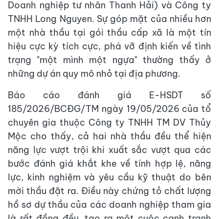
Doanh nghiệp tư nhân Thanh Hải) và Công ty
TNHH Long Nguyen. Sự góp mặt của nhiều hơn
một nhà thầu tại gói thầu cấp xã là một tín
hiệu cực kỳ tích cực, phá vỡ định kiến về tình
trạng "một mình một ngựa" thường thấy ở
những dự án quy mô nhỏ tại địa phương.
Báo cáo đánh giá E-HSDT số
185/2026/BCĐG/TM ngày 19/05/2026 của tổ
chuyên gia thuộc Công ty TNHH TM DV Thủy
Mộc cho thấy, cả hai nhà thầu đều thể hiện
năng lực vượt trội khi xuất sắc vượt qua các
bước đánh giá khắt khe về tính hợp lệ, năng
lực, kinh nghiệm và yêu cầu kỹ thuật do bên
mời thầu đặt ra. Điều này chứng tỏ chất lượng
hồ sơ dự thầu của các doanh nghiệp tham gia
là rất đồng đều, tạo ra một cuộc cạnh tranh