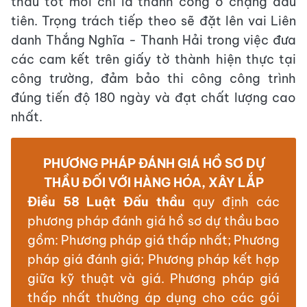
thầu tốt mới chỉ là thành công ở chặng đầu
tiên. Trọng trách tiếp theo sẽ đặt lên vai Liên
danh Thắng Nghĩa - Thanh Hải trong việc đưa
các cam kết trên giấy tờ thành hiện thực tại
công trường, đảm bảo thi công công trình
đúng tiến độ 180 ngày và đạt chất lượng cao
nhất.
PHƯƠNG PHÁP ĐÁNH GIÁ HỒ SƠ DỰ
THẦU ĐỐI VỚI HÀNG HÓA, XÂY LẮP
Điều 58 Luật Đấu thầu
quy định các
phương pháp đánh giá hồ sơ dự thầu bao
gồm: Phương pháp giá thấp nhất; Phương
pháp giá đánh giá; Phương pháp kết hợp
giữa kỹ thuật và giá. Phương pháp giá
thấp nhất thường áp dụng cho các gói