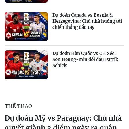
Dự đoán Canada vs Bosnia &
Herzegovina: Chủ nhà hướng tới
chiến thắng đầu tay
Dự đoán Hàn Quốc vs CH Séc:
Son Heung-min đối đầu Patrik
Schick
THỂ THAO
Dự đoán Mỹ vs Paraguay: Chủ nhà
quyết giành 3 điểm ngày ra quân