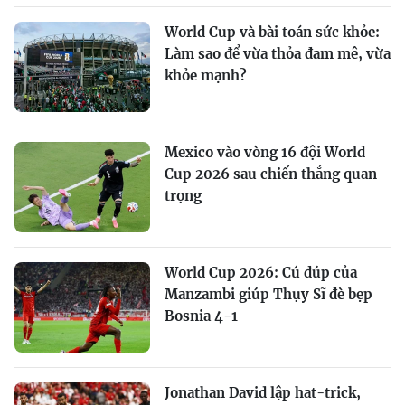
World Cup và bài toán sức khỏe:
Làm sao để vừa thỏa đam mê, vừa
khỏe mạnh?
Mexico vào vòng 16 đội World
Cup 2026 sau chiến thắng quan
trọng
World Cup 2026: Cú đúp của
Manzambi giúp Thụy Sĩ đè bẹp
Bosnia 4-1
Jonathan David lập hat-trick,