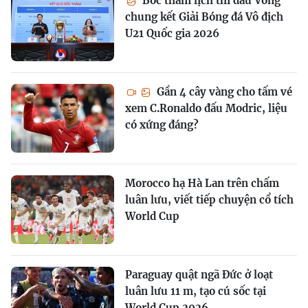
Bốc thăm lịch thi đấu Vòng
chung kết Giải Bóng đá Vô địch
U21 Quốc gia 2026
Gần 4 cây vàng cho tấm vé
xem C.Ronaldo đấu Modric, liệu
có xứng đáng?
Morocco hạ Hà Lan trên chấm
luân lưu, viết tiếp chuyện cổ tích
World Cup
Paraguay quật ngã Đức ở loạt
luân lưu 11 m, tạo cú sốc tại
World Cup 2026