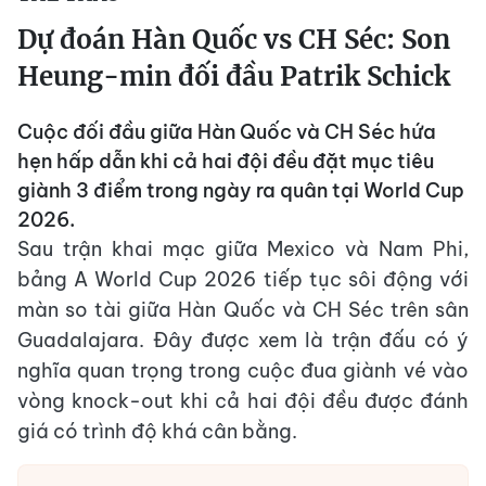
Dự đoán Hàn Quốc vs CH Séc: Son
Heung-min đối đầu Patrik Schick
Cuộc đối đầu giữa Hàn Quốc và CH Séc hứa
hẹn hấp dẫn khi cả hai đội đều đặt mục tiêu
giành 3 điểm trong ngày ra quân tại World Cup
2026.
Sau trận khai mạc giữa Mexico và Nam Phi,
bảng A World Cup 2026 tiếp tục sôi động với
màn so tài giữa Hàn Quốc và CH Séc trên sân
Guadalajara. Đây được xem là trận đấu có ý
nghĩa quan trọng trong cuộc đua giành vé vào
vòng knock-out khi cả hai đội đều được đánh
giá có trình độ khá cân bằng.