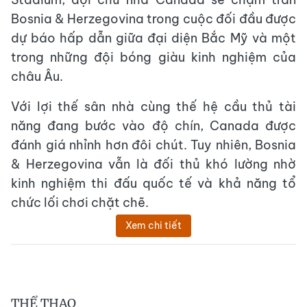
Bosnia & Herzegovina trong cuộc đối đầu được
dự báo hấp dẫn giữa đại diện Bắc Mỹ và một
trong những đội bóng giàu kinh nghiệm của
châu Âu.
Với lợi thế sân nhà cùng thế hệ cầu thủ tài
năng đang bước vào độ chín, Canada được
đánh giá nhỉnh hơn đôi chút. Tuy nhiên, Bosnia
& Herzegovina vẫn là đối thủ khó lường nhờ
kinh nghiệm thi đấu quốc tế và khả năng tổ
chức lối chơi chặt chẽ.
Xem chi tiết
THỂ THAO