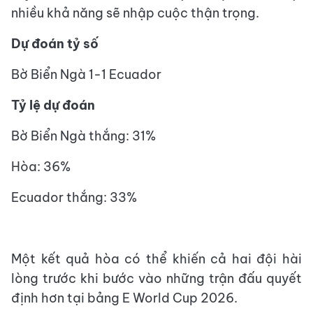
nhiều khả năng sẽ nhập cuộc thận trọng.
Dự đoán tỷ số
Bờ Biển Ngà 1-1 Ecuador
Tỷ lệ dự đoán
Bờ Biển Ngà thắng: 31%
Hòa: 36%
Ecuador thắng: 33%
Một kết quả hòa có thể khiến cả hai đội hài
lòng trước khi bước vào những trận đấu quyết
định hơn tại bảng E World Cup 2026.