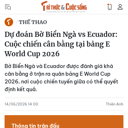
THỂ THAO
Dự đoán Bờ Biển Ngà vs Ecuador:
Cuộc chiến cân bằng tại bảng E
World Cup 2026
Bờ Biển Ngà và Ecuador được đánh giá khá
cân bằng ở trận ra quân bảng E World Cup
2026, nơi cuộc chiến tuyến giữa có thể quyết
định kết quả.
14/06/2026 14:00
Thiên Anh
Thông tin trận đấu