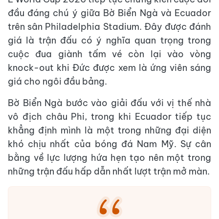
đầu đáng chú ý giữa Bờ Biển Ngà và Ecuador
trên sân Philadelphia Stadium. Đây được đánh
giá là trận đấu có ý nghĩa quan trọng trong
cuộc đua giành tấm vé còn lại vào vòng
knock-out khi Đức được xem là ứng viên sáng
giá cho ngôi đầu bảng.
Bờ Biển Ngà bước vào giải đấu với vị thế nhà
vô địch châu Phi, trong khi Ecuador tiếp tục
khẳng định mình là một trong những đại diện
khó chịu nhất của bóng đá Nam Mỹ. Sự cân
bằng về lực lượng hứa hẹn tạo nên một trong
những trận đấu hấp dẫn nhất lượt trận mở màn.