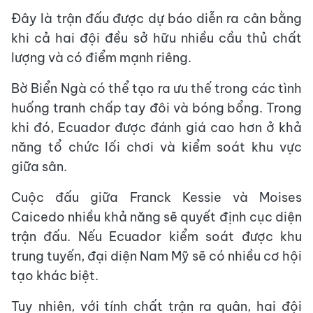
Đây là trận đấu được dự báo diễn ra cân bằng
khi cả hai đội đều sở hữu nhiều cầu thủ chất
lượng và có điểm mạnh riêng.
Bờ Biển Ngà có thể tạo ra ưu thế trong các tình
huống tranh chấp tay đôi và bóng bổng. Trong
khi đó, Ecuador được đánh giá cao hơn ở khả
năng tổ chức lối chơi và kiểm soát khu vực
giữa sân.
Cuộc đấu giữa Franck Kessie và Moises
Caicedo nhiều khả năng sẽ quyết định cục diện
trận đấu. Nếu Ecuador kiểm soát được khu
trung tuyến, đại diện Nam Mỹ sẽ có nhiều cơ hội
tạo khác biệt.
Tuy nhiên, với tính chất trận ra quân, hai đội