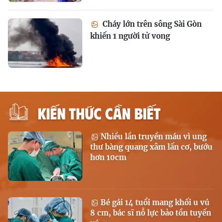
Cháy lớn trên sông Sài Gòn
khiến 1 người tử vong
KIẾN THỨC CẦN BIẾT
Nhiều lần truyền máu vì ung
thư bàng quang xâm lấn cơ, bướu
hơn 10cm
Bé gái 14 tuổi mang khối u vú
8 cm, bác sĩ nỗ lực bảo tồn tuyến