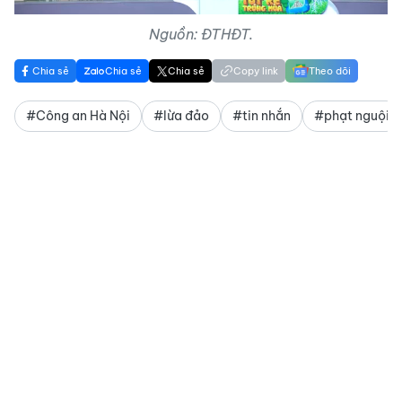
Nguồn: ĐTHĐT.
Chia sẻ
Chia sẻ
Chia sẻ
Copy link
Theo dõi
#Công an Hà Nội
#lừa đảo
#tin nhắn
#phạt nguội