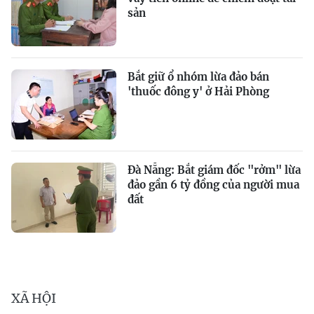
sản
Bắt giữ ổ nhóm lừa đảo bán
'thuốc đông y' ở Hải Phòng
Đà Nẵng: Bắt giám đốc "rởm" lừa
đảo gần 6 tỷ đồng của người mua
đất
XÃ HỘI