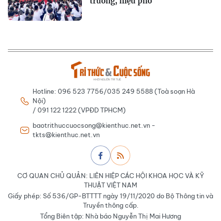
trưởng, hiệu phó
Hotline: 096 523 7756/035 249 5588 (Toà soạn Hà
Nội)
/ 091 122 1222 (VPĐD TPHCM)
baotrithuccuocsong@kienthuc.net.vn -
tkts@kienthuc.net.vn
CƠ QUAN CHỦ QUẢN: LIÊN HIỆP CÁC HỘI KHOA HỌC VÀ KỸ
THUẬT VIỆT NAM
Giấy phép: Số 536/GP-BTTTT ngày 19/11/2020 do Bộ Thông tin và
Truyền thông cấp.
Tổng Biên tập: Nhà báo Nguyễn Thị Mai Hương