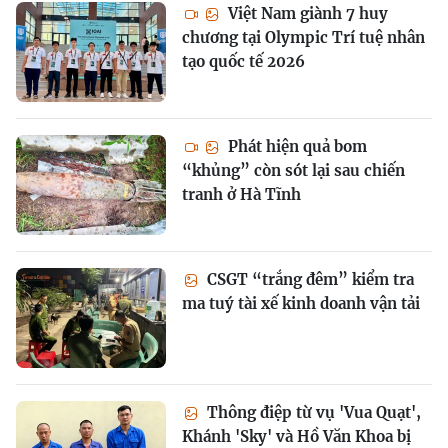
Việt Nam giành 7 huy
chương tại Olympic Trí tuệ nhân
tạo quốc tế 2026
Phát hiện quả bom
“khủng” còn sót lại sau chiến
tranh ở Hà Tĩnh
CSGT “trắng đêm” kiểm tra
ma tuý tài xế kinh doanh vận tải
Thông điệp từ vụ 'Vua Quạt',
Khánh 'Sky' và Hồ Văn Khoa bị