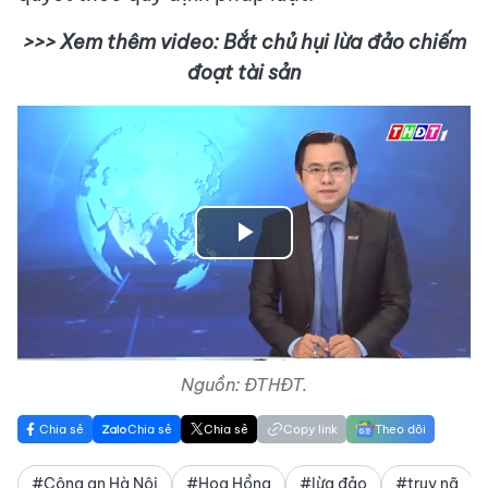
>>> Xem thêm video: Bắt chủ hụi lừa đảo chiếm
đoạt tài sản
Play
Video
Nguồn: ĐTHĐT.
Chia sẻ
Chia sẻ
Chia sẻ
Copy link
Theo dõi
#Công an Hà Nội
#Hoa Hồng
#lừa đảo
#truy nã