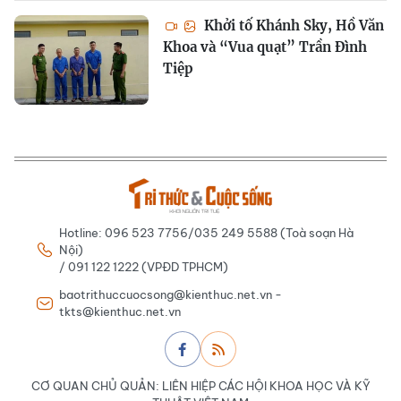
Khởi tố Khánh Sky, Hồ Văn
Khoa và “Vua quạt” Trần Đình
Tiệp
Hotline: 096 523 7756/035 249 5588 (Toà soạn Hà
Nội)
/ 091 122 1222 (VPĐD TPHCM)
baotrithuccuocsong@kienthuc.net.vn -
tkts@kienthuc.net.vn
CƠ QUAN CHỦ QUẢN: LIÊN HIỆP CÁC HỘI KHOA HỌC VÀ KỸ