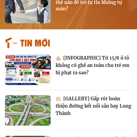
thế nào để trẻ tự tin không tự
mãn?
Tin mới
[INFOGRAPHIC] Từ 15/8 ô tô
không có ghế an toàn cho trẻ em
bị phạt ra sao?
[GALLERY] Gấp rút hoàn
thiện đường kết nối sân bay Long
Thành