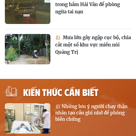
trong hầm Hải Vân để phòng
ngừa tai nạn
Mưa lớn gây ngập cục bộ, chia
cắt một số khu vực miền núi
Quảng Trị
KIẾN THỨC CẦN BIẾT
Những lưu ý người chạy thận
nhân tạo cần ghi nhớ để phòng
biến chứng