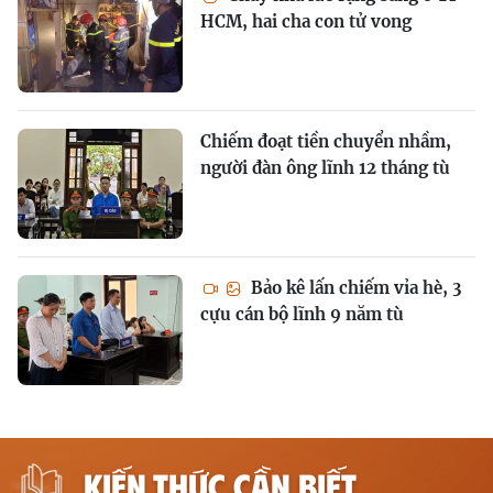
HCM, hai cha con tử vong
Chiếm đoạt tiền chuyển nhầm,
người đàn ông lĩnh 12 tháng tù
Bảo kê lấn chiếm vỉa hè, 3
cựu cán bộ lĩnh 9 năm tù
KIẾN THỨC CẦN BIẾT