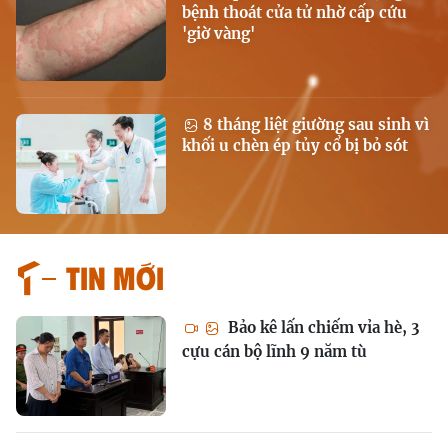
bệnh thoát cửa tử nhờ cấp cứu
'giờ vàng'
8 tháng liệt giường sau sinh vì
khối u chèn ép tủy cổ bị bỏ sót
Tin mới
Bảo kê lấn chiếm vỉa hè, 3
cựu cán bộ lĩnh 9 năm tù