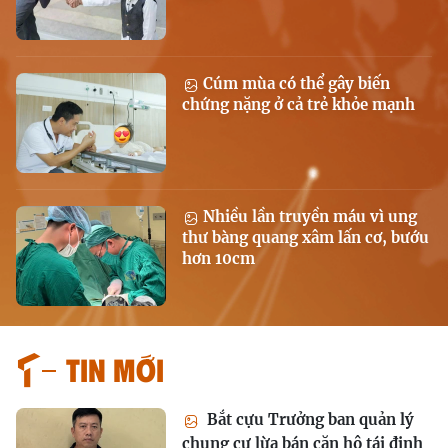
Cúm mùa có thể gây biến
chứng nặng ở cả trẻ khỏe mạnh
Nhiều lần truyền máu vì ung
thư bàng quang xâm lấn cơ, bướu
hơn 10cm
Tin mới
Bắt cựu Trưởng ban quản lý
chung cư lừa bán căn hộ tái định