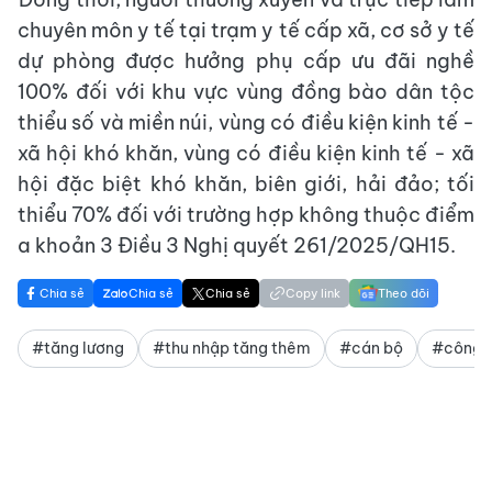
chuyên môn y tế tại trạm y tế cấp xã, cơ sở y tế
dự phòng được hưởng phụ cấp ưu đãi nghề
100% đối với khu vực vùng đồng bào dân tộc
thiểu số và miền núi, vùng có điều kiện kinh tế -
xã hội khó khăn, vùng có điều kiện kinh tế - xã
hội đặc biệt khó khăn, biên giới, hải đảo; tối
thiểu 70% đối với trường hợp không thuộc điểm
a khoản 3 Điều 3 Nghị quyết 261/2025/QH15.
Chia sẻ
Chia sẻ
Chia sẻ
Copy link
Theo dõi
#tăng lương
#thu nhập tăng thêm
#cán bộ
#công 