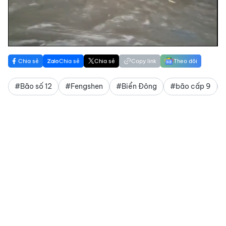
Video
Chia sẻ
Chia sẻ
Chia sẻ
Copy link
Theo dõi
#Bão số 12
#Fengshen
#Biển Đông
#bão cấp 9