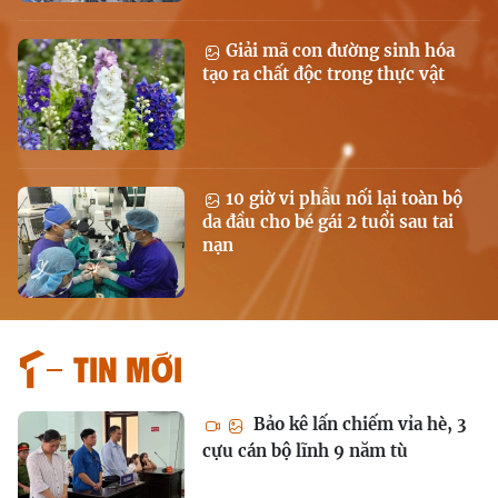
Giải mã con đường sinh hóa
tạo ra chất độc trong thực vật
10 giờ vi phẫu nối lại toàn bộ
da đầu cho bé gái 2 tuổi sau tai
nạn
Tin mới
Bảo kê lấn chiếm vỉa hè, 3
cựu cán bộ lĩnh 9 năm tù