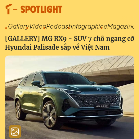
SPOTLIGHT
Gallery
Video
Podcast
Infographic
eMagazine
[GALLERY] MG RX9 - SUV 7 chỗ ngang cỡ
Hyundai Palisade sắp về Việt Nam