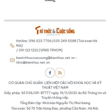
Hotline: 096 523 7756/035 249 5588 (Toà soạn Hà
Nội)
/ 091 122 1222 (VPĐD TPHCM)
baotrithuccuocsong@kienthuc.net.vn -
tkts@kienthuc.net.vn
CƠ QUAN CHỦ QUẢN: LIÊN HIỆP CÁC HỘI KHOA HỌC VÀ KỸ
THUẬT VIỆT NAM
Giấy phép: Số 536/GP-BTTTT ngày 19/11/2020 do Bộ Thông tin và
Truyền thông cấp.
Tổng Biên tập: Nhà báo Nguyễn Thị Mai Hương
Tòa soạn: Số 70 Trần Hưng Đạo, phường Cửa Nam, Hà Nội.