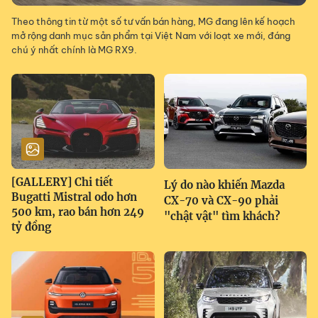
Theo thông tin từ một số tư vấn bán hàng, MG đang lên kế hoạch
mở rộng danh mục sản phẩm tại Việt Nam với loạt xe mới, đáng
chú ý nhất chính là MG RX9.
[GALLERY] Chi tiết
Lý do nào khiến Mazda
Bugatti Mistral odo hơn
CX-70 và CX-90 phải
500 km, rao bán hơn 249
"chật vật" tìm khách?
tỷ đồng