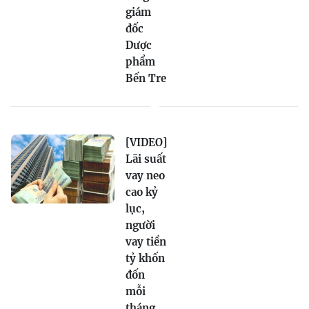
giám
đốc
Dược
phẩm
Bến Tre
[VIDEO]
Lãi suất
vay neo
cao kỷ
lục,
người
vay tiền
tỷ khốn
đốn
mỗi
tháng