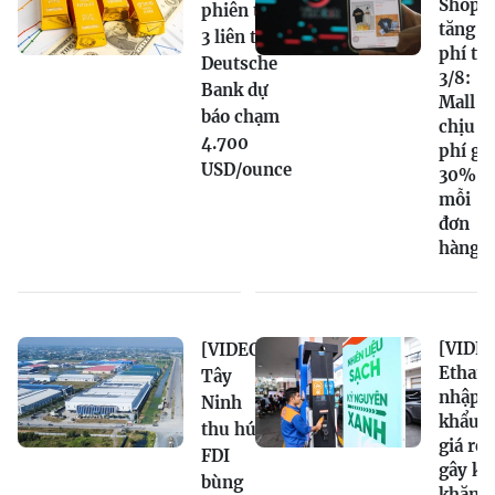
Shop
phiên thứ
tăng
3 liên tiếp,
phí từ
Deutsche
3/8:
Bank dự
Mall
báo chạm
chịu
4.700
phí gầ
USD/ounce
30%
mỗi
đơn
hàng
[VIDEO
[VIDEO]
Ethano
Tây
nhập
Ninh
khẩu
thu hút
giá rẻ
FDI
gây kh
bùng
khăn