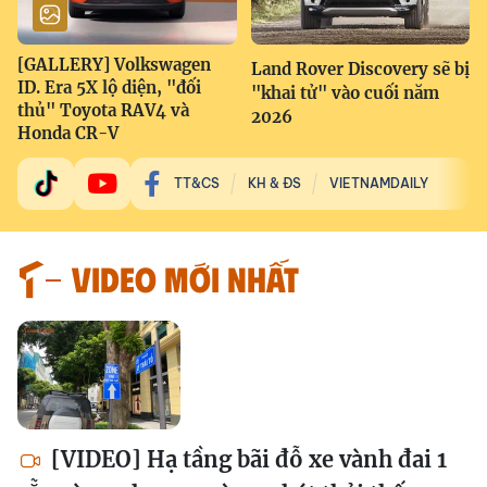
[GALLERY] Volkswagen
Land Rover Discovery sẽ bị
ID. Era 5X lộ diện, "đối
"khai tử" vào cuối năm
thủ" Toyota RAV4 và
2026
Honda CR-V
TT&CS
KH & ĐS
VIETNAMDAILY
VIDEO MỚI NHẤT
[VIDEO] Hạ tầng bãi đỗ xe vành đai 1