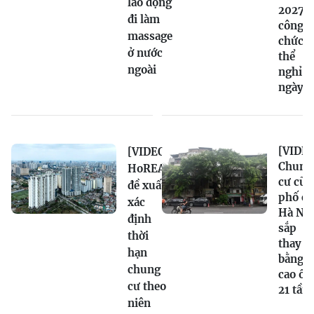
lao động
2027:
đi làm
công
massage
chức c
ở nước
thể
ngoài
nghỉ 1
ngày
[VIDEO
[VIDEO]
Chung
HoREA
cư cũ
đề xuất
phố cổ
xác
Hà Nội
định
sắp
thời
thay
hạn
bằng
chung
cao ốc
cư theo
21 tần
niên