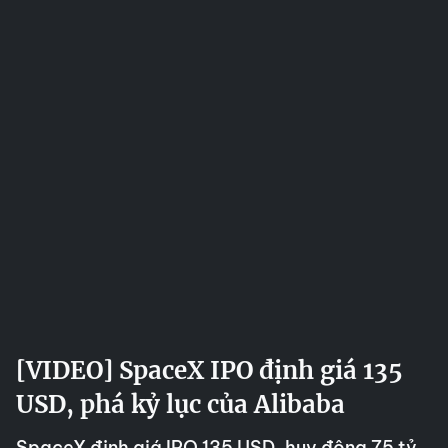
[VIDEO] SpaceX IPO định giá 135
USD, phá kỷ lục của Alibaba
SpaceX định giá IPO 135 USD, huy động 75 tỷ