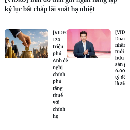
kỷ lục bất chấp lãi suất hạ nhiệt
[VIDEO
[VIDEO]
Doanh
120
nhân 2
triệu
tuổi sở
phú
hữu tà
Anh đề
sản gầ
nghị
6.000
chính
tỷ đồn
phủ
là ai?
tăng
thuế
với
chính
họ