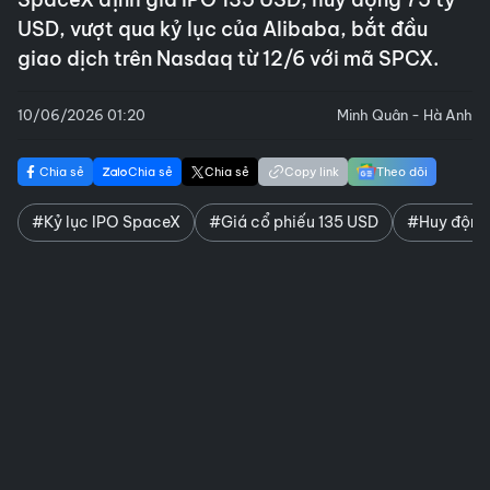
USD, vượt qua kỷ lục của Alibaba, bắt đầu
giao dịch trên Nasdaq từ 12/6 với mã SPCX.
10/06/2026 01:20
Minh Quân - Hà Anh
Chia sẻ
Chia sẻ
Chia sẻ
Copy link
Theo dõi
#Kỷ lục IPO SpaceX
#Giá cổ phiếu 135 USD
#Huy động 