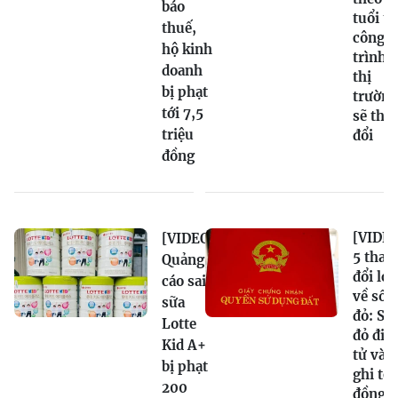
báo
tuổi t
thuế,
công
hộ kinh
trình,
doanh
thị
bị phạt
trường
tới 7,5
sẽ tha
triệu
đổi
đồng
[VIDEO
[VIDEO]
5 thay
Quảng
đổi lớn
cáo sai
về sổ
sữa
đỏ: Sổ
Lotte
đỏ điệ
Kid A+
tử và
bị phạt
ghi tê
200
đồng s