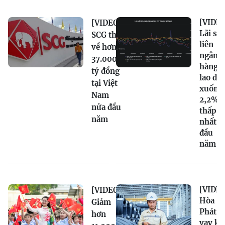
[VIDEO
[VIDEO]
Lãi su
SCG thu
liên
về hơn
ngân
37.000
hàng
tỷ đồng
lao dố
tại Việt
xuống
Nam
2,2%,
nửa đầu
thấp
năm
nhất t
đầu
năm
[VIDEO
[VIDEO]
Hòa
Giảm
Phát n
hơn
vay kỷ