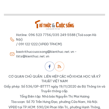
Hotline: 096 523 7756/035 249 5588 (Toà soạn Hà
Nội)
/ 091 122 1222 (VPĐD TPHCM)
baotrithuccuocsong@kienthuc.net.vn -
tkts@kienthuc.net.vn
CƠ QUAN CHỦ QUẢN: LIÊN HIỆP CÁC HỘI KHOA HỌC VÀ KỸ
THUẬT VIỆT NAM
Giấy phép: Số 536/GP-BTTTT ngày 19/11/2020 do Bộ Thông tin và
Truyền thông cấp.
Tổng Biên tập: Nhà báo Nguyễn Thị Mai Hương
Tòa soạn: Số 70 Trần Hưng Đạo, phường Cửa Nam, Hà Nội.
VPĐD tại TP.HCM: 590/24 Phan Văn Trị, phường Hạnh Thông,