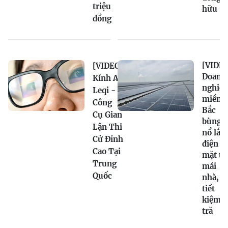
triệu
hữu
đồng
[VIDEO
[VIDEO]
Doanh
Kính AI
nghiệ
Leqi -
miền
Công
Bắc
Cụ Gian
bùng
Lận Thi
nổ lắp
Cử Đỉnh
điện
Cao Tại
mặt tr
Trung
mái
Quốc
nhà,
tiết
kiệm
tră