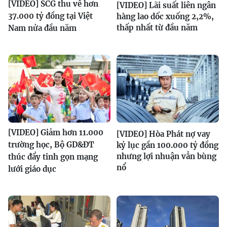
[VIDEO] SCG thu về hơn
[VIDEO] Lãi suất liên ngân
37.000 tỷ đồng tại Việt
hàng lao dốc xuống 2,2%,
thấp nhất từ đầu năm
Nam nửa đầu năm
[VIDEO] Giảm hơn 11.000
[VIDEO] Hòa Phát nợ vay
trường học, Bộ GD&ĐT
kỷ lục gần 100.000 tỷ đồng
nhưng lợi nhuận vẫn bùng
thúc đẩy tinh gọn mạng
nổ
lưới giáo dục