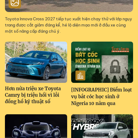
Toyota Innova Cross 2027 tiếp tục xuất hiện chạy thử với lớp ngụy
trang được cắt giảm đáng kể, hé lộ diện mạo mới ở đầu xe cùng
một số nâng cấp đáng chú ý.
Hơn nửa triệu xe Toyota
[INFOGRAPHIC] Điểm loạt
Camry bị triệu hồi vì lỗi
vụ bắt cóc học sinh ở
đồng hồ kỹ thuật số
Nigeria 10 năm qua