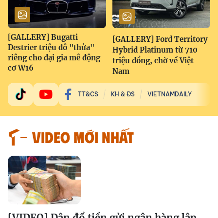
[GALLERY] Bugatti
[GALLERY] Ford Territory
Destrier triệu đô "thửa"
Hybrid Platinum từ 710
riêng cho đại gia mê động
triệu đồng, chờ về Việt
cơ W16
Nam
TT&CS
KH & ĐS
VIETNAMDAILY
VIDEO MỚI NHẤT
[VIDEO] Dân đổ tiền gửi ngân hàng lập