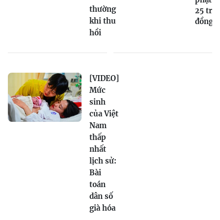
thường
25 triệ
khi thu
đồng
hồi
[VIDEO]
Mức
sinh
của Việt
Nam
thấp
nhất
lịch sử:
Bài
toán
dân số
già hóa