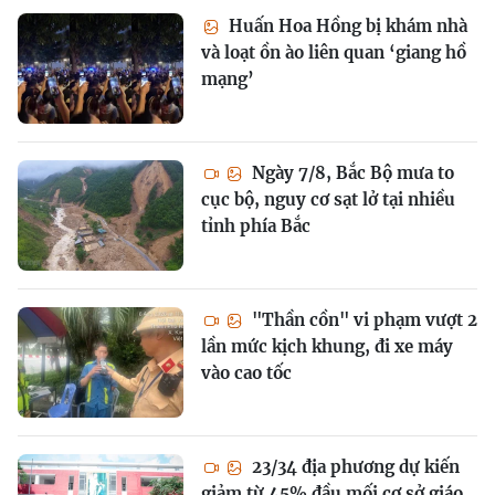
Huấn Hoa Hồng bị khám nhà
và loạt ồn ào liên quan ‘giang hồ
mạng’
Ngày 7/8, Bắc Bộ mưa to
cục bộ, nguy cơ sạt lở tại nhiều
tỉnh phía Bắc
"Thần cồn" vi phạm vượt 2
lần mức kịch khung, đi xe máy
vào cao tốc
23/34 địa phương dự kiến
giảm từ 45% đầu mối cơ sở giáo