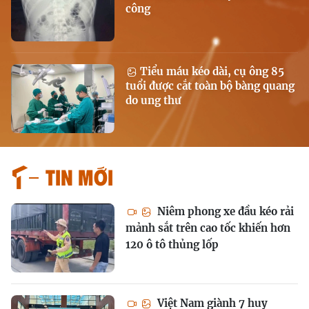
công
Tiểu máu kéo dài, cụ ông 85
tuổi được cắt toàn bộ bàng quang
do ung thư
Tin mới
Niêm phong xe đầu kéo rải
mảnh sắt trên cao tốc khiến hơn
120 ô tô thủng lốp
Việt Nam giành 7 huy