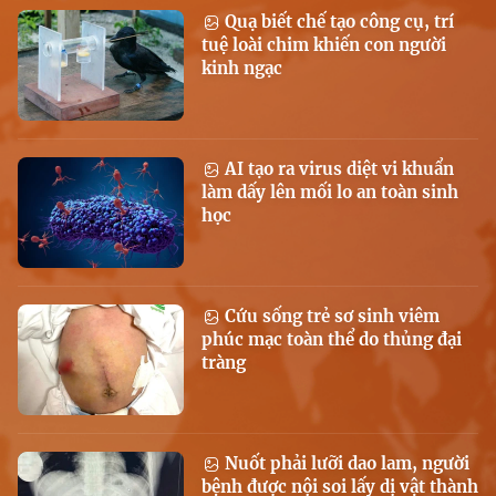
Quạ biết chế tạo công cụ, trí
tuệ loài chim khiến con người
kinh ngạc
AI tạo ra virus diệt vi khuẩn
làm dấy lên mối lo an toàn sinh
học
Cứu sống trẻ sơ sinh viêm
phúc mạc toàn thể do thủng đại
tràng
Nuốt phải lưỡi dao lam, người
bệnh được nội soi lấy dị vật thành