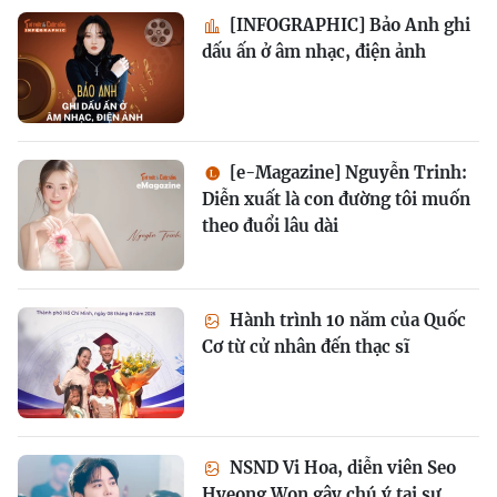
[INFOGRAPHIC] Bảo Anh ghi
dấu ấn ở âm nhạc, điện ảnh
[e-Magazine] Nguyễn Trinh:
Diễn xuất là con đường tôi muốn
theo đuổi lâu dài
Hành trình 10 năm của Quốc
Cơ từ cử nhân đến thạc sĩ
NSND Vi Hoa, diễn viên Seo
Hyeong Won gây chú ý tại sự