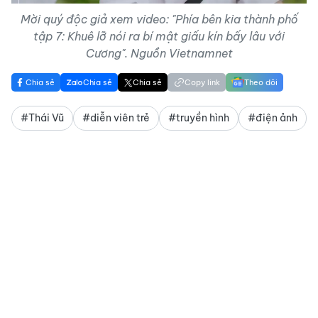
Mời quý độc giả xem video: "Phía bên kia thành phố
tập 7: Khuê lỡ nói ra bí mật giấu kín bấy lâu với
Cương". Nguồn Vietnamnet
Chia sẻ
Chia sẻ
Chia sẻ
Copy link
Theo dõi
#Thái Vũ
#diễn viên trẻ
#truyền hình
#điện ảnh