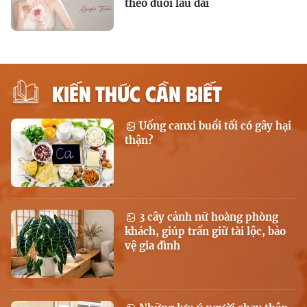
theo đuổi lâu dài
KIẾN THỨC CẦN BIẾT
Uống canxi buổi tối có gây hại
thận?
3 cây cảnh nữ hoàng phòng
khách, giúp trấn giữ tài lộc, bảo
vệ gia đình