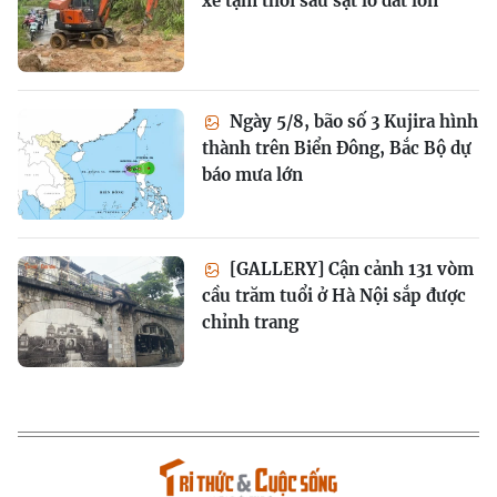
xe tạm thời sau sạt lở đất lớn
Ngày 5/8, bão số 3 Kujira hình
thành trên Biển Đông, Bắc Bộ dự
báo mưa lớn
[GALLERY] Cận cảnh 131 vòm
cầu trăm tuổi ở Hà Nội sắp được
chỉnh trang