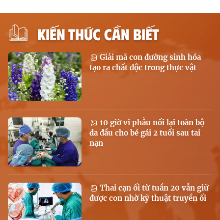
KIẾN THỨC CẦN BIẾT
Giải mã con đường sinh hóa
tạo ra chất độc trong thực vật
10 giờ vi phẫu nối lại toàn bộ
da đầu cho bé gái 2 tuổi sau tai
nạn
Thai cạn ối từ tuần 20 vẫn giữ
được con nhờ kỹ thuật truyền ối