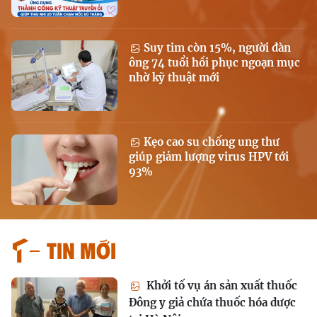
Suy tim còn 15%, người đàn
ông 74 tuổi hồi phục ngoạn mục
nhờ kỹ thuật mới
Kẹo cao su chống ung thư
giúp giảm lượng virus HPV tới
93%
Tin mới
Khởi tố vụ án sản xuất thuốc
Đông y giả chứa thuốc hóa dược