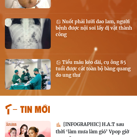
Nuốt phải lưỡi dao lam, người
bệnh được nội soi lấy dị vật thành
công
Tiểu máu kéo dài, cụ ông 85
tuổi được cắt toàn bộ bàng quang
do ung thư
Tin mới
[INFOGRAPHIC] H.A.T sau
thời ‘làm mưa làm gió’ Vpop giờ