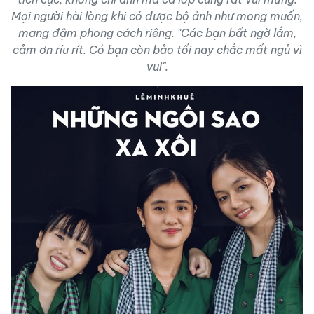
Mọi người hài lòng khi có được bộ ảnh như mong muốn,
mang đậm phong cách riêng. "Các bạn bất ngờ lắm,
cảm ơn ríu rít. Có bạn còn bảo tối nay chắc mất ngủ vì
vui".