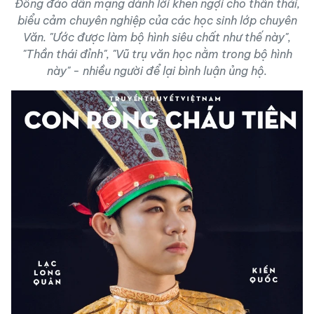
Đông đảo dân mạng dành lời khen ngợi cho thần thái,
biểu cảm chuyên nghiệp của các học sinh lớp chuyên
Văn. "Ước được làm bộ hình siêu chất như thế này",
"Thần thái đỉnh", "Vũ trụ văn học nằm trong bộ hình
này" - nhiều người để lại bình luận ủng hộ.