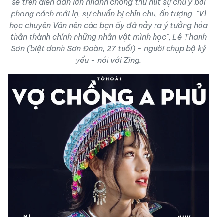
sẻ trên diễn đàn lớn nhanh chóng thu hút sự chú ý bởi
phong cách mới lạ, sự chuẩn bị chỉn chu, ấn tượng. "Vì
học chuyên Văn nên các bạn ấy đã nảy ra ý tưởng hóa
thân thành chính những nhân vật mình học", Lê Thanh
Sơn (biệt danh Sơn Đoàn, 27 tuổi) - người chụp bộ kỷ
yếu - nói với
Zing
.