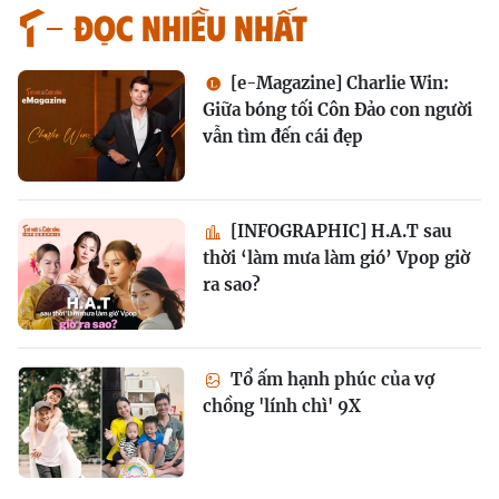
Đọc nhiều nhất
[e-Magazine] Charlie Win:
Giữa bóng tối Côn Đảo con người
vẫn tìm đến cái đẹp
[INFOGRAPHIC] H.A.T sau
thời ‘làm mưa làm gió’ Vpop giờ
ra sao?
Tổ ấm hạnh phúc của vợ
chồng 'lính chì' 9X