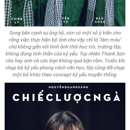
Song bên cạnh sự ủng hộ, còn có một số ý kiến cho
rằng việc thực hiện bộ ảnh như vậy chỉ là "làm màu"
chứ không gắn với hình ảnh thời học trò, trường lớp,
không đúng tinh thần của kỷ yếu. Tuy nhiên Thanh Sơn
cho hay anh và các bạn không quá bận tâm. Trước khi
chụp bộ kỷ yếu phong cách văn học, lớp cũng đã chụp
một bộ khác theo concept kỷ yếu truyền thống.