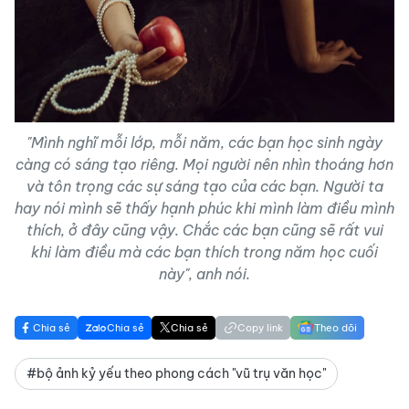
"Mình nghĩ mỗi lớp, mỗi năm, các bạn học sinh ngày
càng có sáng tạo riêng. Mọi người nên nhìn thoáng hơn
và tôn trọng các sự sáng tạo của các bạn. Người ta
hay nói mình sẽ thấy hạnh phúc khi mình làm điều mình
thích, ở đây cũng vậy. Chắc các bạn cũng sẽ rất vui
khi làm điều mà các bạn thích trong năm học cuối
này", anh nói.
Chia sẻ
Chia sẻ
Chia sẻ
Copy link
Theo dõi
#bộ ảnh kỷ yếu theo phong cách "vũ trụ văn học"