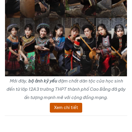
Mới đây,
bộ ảnh kỷ yếu
đậm chất dân tộc của học sinh
đến từ lớp 12A3 trường THPT thành phố Cao Bằng đã gây
ấn tượng mạnh mẽ với cộng đồng mạng.
Xem chi tiết