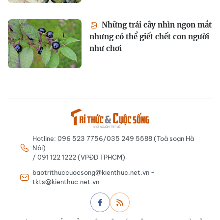
Những trái cây nhìn ngon mắt
nhưng có thể giết chết con người
như chơi
Hotline: 096 523 7756/035 249 5588 (Toà soạn Hà
Nội)
/ 091 122 1222 (VPĐD TPHCM)
baotrithuccuocsong@kienthuc.net.vn -
tkts@kienthuc.net.vn