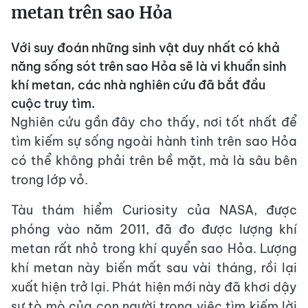
metan trên sao Hỏa
Với suy đoán những sinh vật duy nhất có khả
năng sống sót trên sao Hỏa sẽ là vi khuẩn sinh
khí metan, các nhà nghiên cứu đã bắt đầu
cuộc truy tìm.
Nghiên cứu gần đây cho thấy, nơi tốt nhất để
tìm kiếm sự sống ngoài hành tinh trên sao Hỏa
có thể không phải trên bề mặt, mà là sâu bên
trong lớp vỏ.
Tàu thám hiểm Curiosity của NASA, được
phóng vào năm 2011, đã đo được lượng khí
metan rất nhỏ trong khí quyển sao Hỏa. Lượng
khí metan này biến mất sau vài tháng, rồi lại
xuất hiện trở lại. Phát hiện mới này đã khơi dậy
sự tò mò của con người trong việc tìm kiếm lời