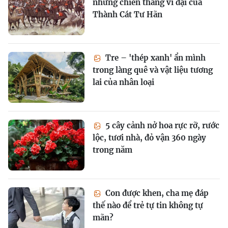
những chiến thắng vĩ đại của
Thành Cát Tư Hãn
Tre – 'thép xanh' ẩn mình
trong làng quê và vật liệu tương
lai của nhân loại
5 cây cảnh nở hoa rực rỡ, rước
lộc, tươi nhà, đỏ vận 360 ngày
trong năm
Con được khen, cha mẹ đáp
thế nào để trẻ tự tin không tự
mãn?