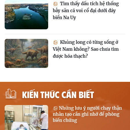
Tìm thấy dấu tích hệ thống
bẫy săn cá voi cổ đại dưới đáy
biển Na Uy
Khủng long có từng sống ở
Việt Nam không? Sao chưa tìm
được hóa thạch?
KIẾN THỨC CẦN BIẾT
Những lưu ý người chạy thận
nhân tạo cần ghi nhớ để phòng
biến chứng