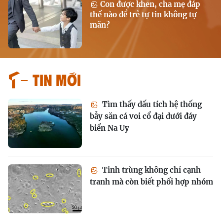
Con được khen, cha mẹ đáp
thế nào để trẻ tự tin không tự
mãn?
Tin mới
Tìm thấy dấu tích hệ thống
bẫy săn cá voi cổ đại dưới đáy
biển Na Uy
Tinh trùng không chỉ cạnh
tranh mà còn biết phối hợp nhóm