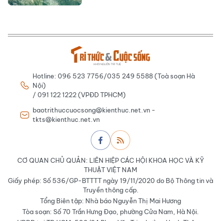
Hotline: 096 523 7756/035 249 5588 (Toà soạn Hà
Nội)
/ 091 122 1222 (VPĐD TPHCM)
baotrithuccuocsong@kienthuc.net.vn -
tkts@kienthuc.net.vn
CƠ QUAN CHỦ QUẢN: LIÊN HIỆP CÁC HỘI KHOA HỌC VÀ KỸ
THUẬT VIỆT NAM
Giấy phép: Số 536/GP-BTTTT ngày 19/11/2020 do Bộ Thông tin và
Truyền thông cấp.
Tổng Biên tập: Nhà báo Nguyễn Thị Mai Hương
Tòa soạn: Số 70 Trần Hưng Đạo, phường Cửa Nam, Hà Nội.