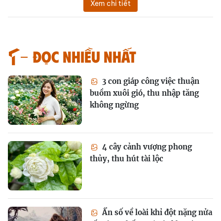
Xem chi tiết
Đọc nhiều nhất
3 con giáp công việc thuận
buồm xuôi gió, thu nhập tăng
không ngừng
4 cây cảnh vượng phong
thủy, thu hút tài lộc
Ẩn số về loài khỉ đột nặng nửa