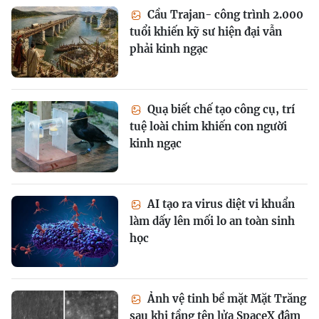
Cầu Trajan- công trình 2.000
tuổi khiến kỹ sư hiện đại vẫn
phải kinh ngạc
Quạ biết chế tạo công cụ, trí
tuệ loài chim khiến con người
kinh ngạc
AI tạo ra virus diệt vi khuẩn
làm dấy lên mối lo an toàn sinh
học
Ảnh vệ tinh bề mặt Mặt Trăng
sau khi tầng tên lửa SpaceX đâm