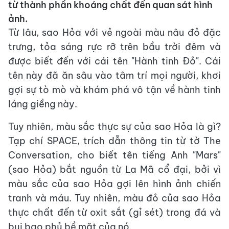
từ thành phần khoáng chất đến quan sát hình
ảnh.
Từ lâu, sao Hỏa với vẻ ngoài màu nâu đỏ đặc
trưng, ​​tỏa sáng rực rỡ trên bầu trời đêm và
được biết đến với cái tên "Hành tinh Đỏ". Cái
tên này đã ăn sâu vào tâm trí mọi người, khơi
gợi sự tò mò và khám phá vô tận về hành tinh
láng giềng này.
Tuy nhiên, màu sắc thực sự của sao Hỏa là gì?
Tạp chí SPACE, trích dẫn thông tin từ tờ The
Conversation, cho biết tên tiếng Anh "Mars"
(sao Hỏa) bắt nguồn từ La Mã cổ đại, bởi vì
màu sắc của sao Hỏa gợi lên hình ảnh chiến
tranh và máu. Tuy nhiên, màu đỏ của sao Hỏa
thực chất đến từ oxit sắt (gỉ sét) trong đá và
bụi bao phủ bề mặt của nó.