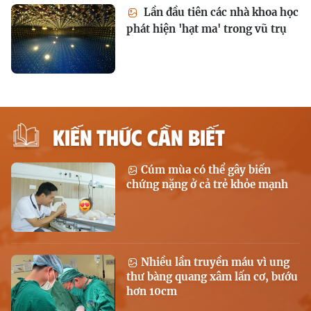
Lần đầu tiên các nhà khoa học
phát hiện 'hạt ma' trong vũ trụ
KIẾN THỨC CẦN BIẾT
Cúm mùa có thể gây biến
chứng nặng ở cả trẻ khỏe mạnh
Nhiều lần truyền máu vì ung
thư bàng quang xâm lấn cơ, bướu
hơn 10cm