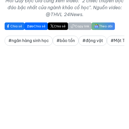
Mời Quý Độc Giả cùng xem video: “2 chiếc thuyền độc
đáo bậc nhất của ngành khảo cổ học”. Nguồn video:
@THVL 24News.
Chia sẻ
Chia sẻ
Chia sẻ
Copy link
Theo dõi
#ngân hàng sinh học
#bảo tồn
#động vật
#Mặt Tră