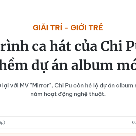
GIẢI TRÍ - GIỚI TRẺ
rình ca hát của Chi P
thềm dự án album mớ
 lại với MV "Mirror", Chi Pu còn hé lộ dự án album
năm hoạt động nghệ thuật.
ợp)
0