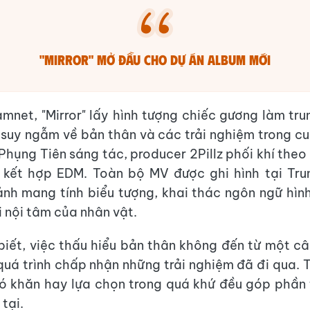
"Mirror" mở đầu cho dự án album mới
mnet, "Mirror" lấy hình tượng chiếc gương làm tru
suy ngẫm về bản thân và các trải nghiệm trong c
Phụng Tiên sáng tác, producer 2Pillz phối khí the
kết hợp EDM. Toàn bộ MV được ghi hình tại Tru
ảnh mang tính biểu tượng, khai thác ngôn ngữ hìn
i nội tâm của nhân vật.
biết, việc thấu hiểu bản thân không đến từ một câu
quá trình chấp nhận những trải nghiệm đã đi qua. 
hó khăn hay lựa chọn trong quá khứ đều góp phần
 tại.