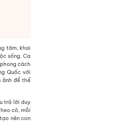
ng tâm, khai
uộc sống. Ca
o phong cách
ng Quốc với
h ảnh để thể
 trả lời duy
Theo cô, mỗi
 tạo nên con