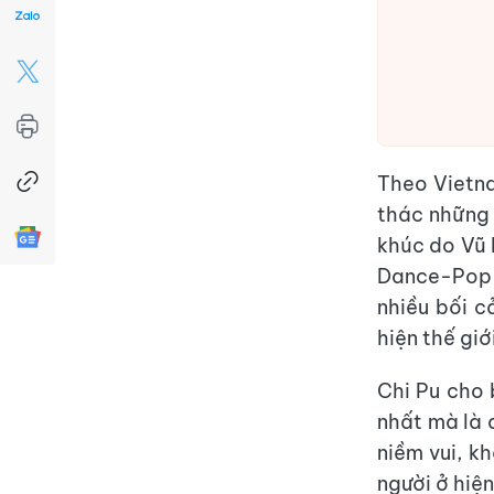
Theo Vietna
thác những 
khúc do Vũ 
Dance-Pop 
nhiều bối c
hiện thế giớ
Chi Pu cho 
nhất mà là 
niềm vui, k
người ở hiện