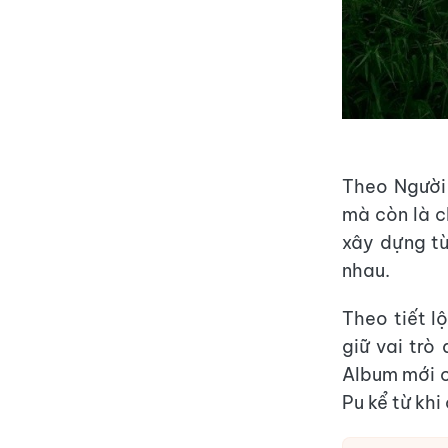
Theo Người 
mà còn là c
xây dựng từ
nhau.
Theo tiết l
giữ vai trò
Album mới c
Pu kể từ khi