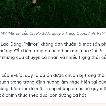
MV "Mirror" của Chi Pu được quay ở Trung Quốc. Ảnh: VTV.
Lao Động, "Mirror" không đơn thuần là một sản 
hương đầu tiên trong dự án album mới của Chi Pu
 những câu chuyện cá nhân và nhiều trạng thái 
ộ của ê-kíp, đây là dự án được chuẩn bị trong thời
 quan trọng trong định hướng âm nhạc hiện tại của
ũng được xem là một trong những dự án có quy mô
 cô chính thức theo đuổi con đường ca hát.