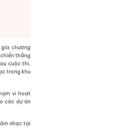
 gia chương
 chiến thắng
au cuộc thi,
hạc trong khu
hạm vi hoạt
ho các dự án
 âm nhạc tại