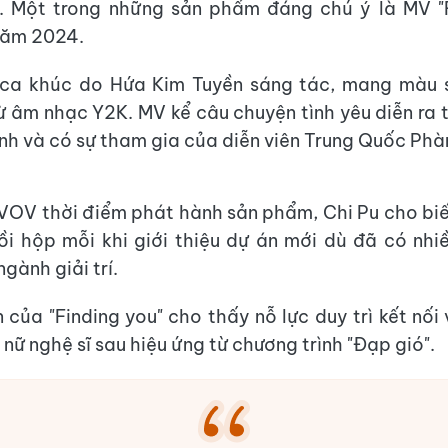
. Một trong những sản phẩm đáng chú ý là MV "F
năm 2024.
ca khúc do Hứa Kim Tuyền sáng tác, mang màu 
 âm nhạc Y2K. MV kể câu chuyện tình yêu diễn ra 
nh và có sự tham gia của diễn viên Trung Quốc Phàn
 VOV thời điểm phát hành sản phẩm, Chi Pu cho biế
i hộp mỗi khi giới thiệu dự án mới dù đã có nh
gành giải trí.
 của "Finding you" cho thấy nỗ lực duy trì kết nối
nữ nghệ sĩ sau hiệu ứng từ chương trình "Đạp gió".