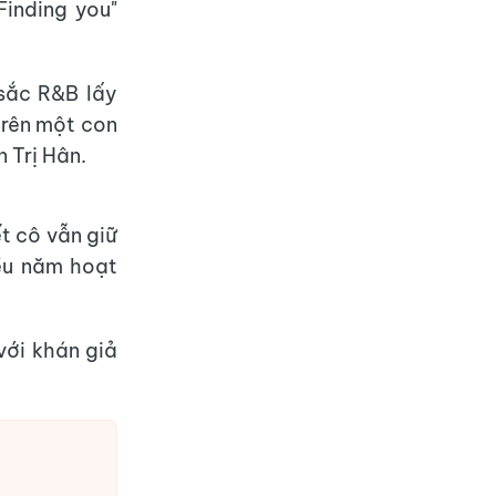
inding you"
sắc R&B lấy
trên một con
 Trị Hân.
t cô vẫn giữ
iều năm hoạt
 với khán giả