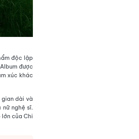
phẩm độc lập
. Album được
cảm xúc khác
 gian dài và
 nữ nghệ sĩ.
 lớn của Chi