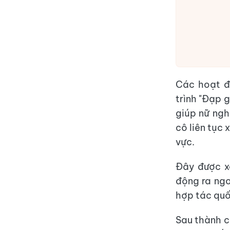
Các hoạt đ
trình "Đạp 
giúp nữ ngh
cô liên tục 
vực.
Đây được x
động ra ngo
hợp tác quố
Sau thành c