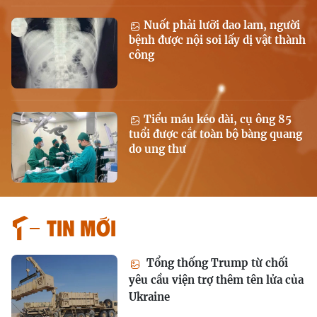
Nuốt phải lưỡi dao lam, người
bệnh được nội soi lấy dị vật thành
công
Tiểu máu kéo dài, cụ ông 85
tuổi được cắt toàn bộ bàng quang
do ung thư
Tin mới
Tổng thống Trump từ chối
yêu cầu viện trợ thêm tên lửa của
Ukraine