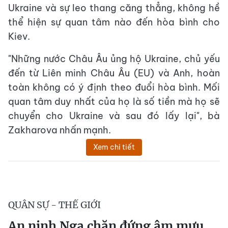
Ukraine và sự leo thang căng thẳng, không hề
thể hiện sự quan tâm nào đến hòa bình cho
Kiev.
"Những nước Châu Âu ủng hộ Ukraine, chủ yếu
đến từ Liên minh Châu Âu (EU) và Anh, hoàn
toàn không có ý định theo đuổi hòa bình. Mối
quan tâm duy nhất của họ là số tiền mà họ sẽ
chuyển cho Ukraine và sau đó lấy lại", bà
Zakharova nhấn mạnh.
Xem chi tiết
QUÂN SỰ - THẾ GIỚI
An ninh Nga chặn đứng âm mưu