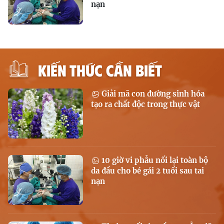
nạn
KIẾN THỨC CẦN BIẾT
Giải mã con đường sinh hóa
tạo ra chất độc trong thực vật
10 giờ vi phẫu nối lại toàn bộ
da đầu cho bé gái 2 tuổi sau tai
nạn