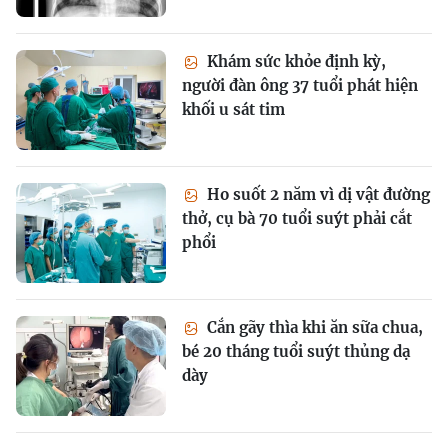
Khám sức khỏe định kỳ,
người đàn ông 37 tuổi phát hiện
khối u sát tim
Ho suốt 2 năm vì dị vật đường
thở, cụ bà 70 tuổi suýt phải cắt
phổi
Cắn gãy thìa khi ăn sữa chua,
bé 20 tháng tuổi suýt thủng dạ
dày