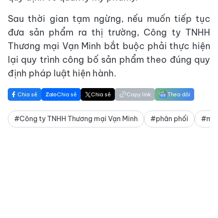
Sau thời gian tạm ngừng, nếu muốn tiếp tục
đưa sản phẩm ra thị trường, Công ty TNHH
Thương mại Vạn Minh bắt buộc phải thực hiện
lại quy trình công bố sản phẩm theo đúng quy
định pháp luật hiện hành.
Chia sẻ
Chia sẻ
Chia sẻ
Copy link
Theo dõi
#Công ty TNHH Thương mại Vạn Minh
#phân phối
#mỹ 