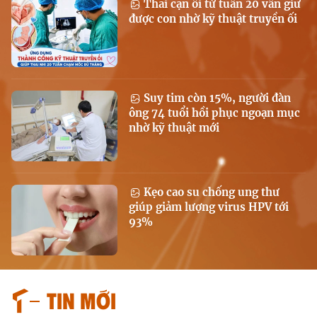
Thai cạn ối từ tuần 20 vẫn giữ
được con nhờ kỹ thuật truyền ối
Suy tim còn 15%, người đàn
ông 74 tuổi hồi phục ngoạn mục
nhờ kỹ thuật mới
Kẹo cao su chống ung thư
giúp giảm lượng virus HPV tới
93%
Tin mới