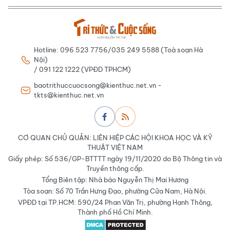
Hotline: 096 523 7756/035 249 5588 (Toà soạn Hà
Nội)
/ 091 122 1222 (VPĐD TPHCM)
baotrithuccuocsong@kienthuc.net.vn -
tkts@kienthuc.net.vn
CƠ QUAN CHỦ QUẢN: LIÊN HIỆP CÁC HỘI KHOA HỌC VÀ KỸ
THUẬT VIỆT NAM
Giấy phép: Số 536/GP-BTTTT ngày 19/11/2020 do Bộ Thông tin và
Truyền thông cấp.
Tổng Biên tập: Nhà báo Nguyễn Thị Mai Hương
Tòa soạn: Số 70 Trần Hưng Đạo, phường Cửa Nam, Hà Nội.
VPĐD tại TP.HCM: 590/24 Phan Văn Trị, phường Hạnh Thông,
Thành phố Hồ Chí Minh.