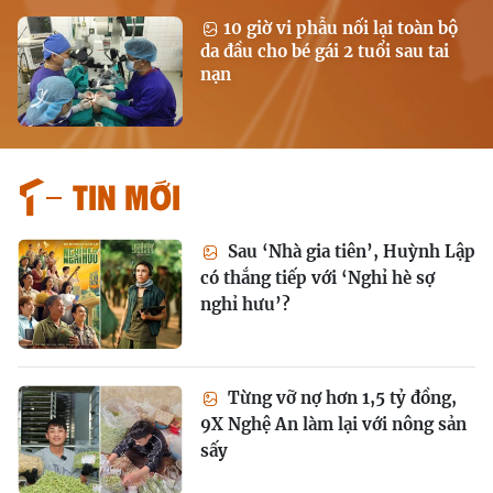
10 giờ vi phẫu nối lại toàn bộ
da đầu cho bé gái 2 tuổi sau tai
nạn
Tin mới
Sau ‘Nhà gia tiên’, Huỳnh Lập
có thắng tiếp với ‘Nghỉ hè sợ
nghỉ hưu’?
Từng vỡ nợ hơn 1,5 tỷ đồng,
9X Nghệ An làm lại với nông sản
sấy