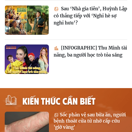
Sau ‘Nhà gia tiên’, Huỳnh Lập
có thắng tiếp với ‘Nghỉ hè sợ
nghỉ hưu’?
[INFOGRAPHIC] Thu Minh tài
năng, ba người học trò tỏa sáng
KIẾN THỨC CẦN BIẾT
Sốc phản vệ sau bữa ăn, người
bệnh thoát cửa tử nhờ cấp cứu
'giờ vàng'