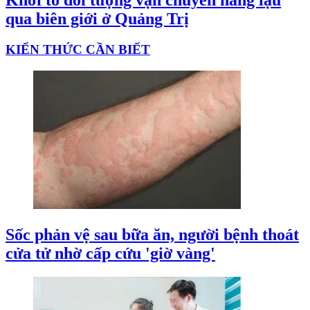
Khởi tố đối tượng vận chuyển hàng lậu
qua biên giới ở Quảng Trị
KIẾN THỨC CẦN BIẾT
Sốc phản vệ sau bữa ăn, người bệnh thoát
cửa tử nhờ cấp cứu 'giờ vàng'