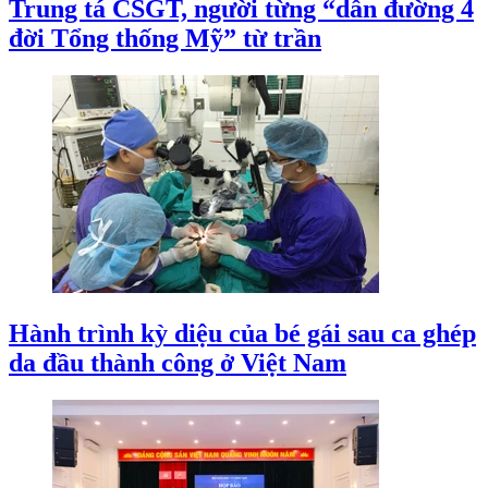
Trung tá CSGT, người từng “dẫn đường 4
đời Tổng thống Mỹ” từ trần
Hành trình kỳ diệu của bé gái sau ca ghép
da đầu thành công ở Việt Nam