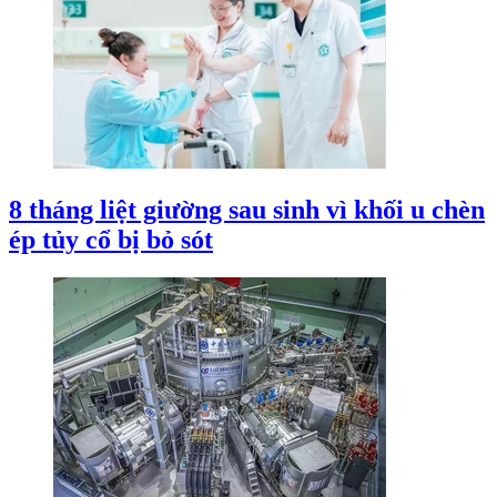
8 tháng liệt giường sau sinh vì khối u chèn
ép tủy cổ bị bỏ sót