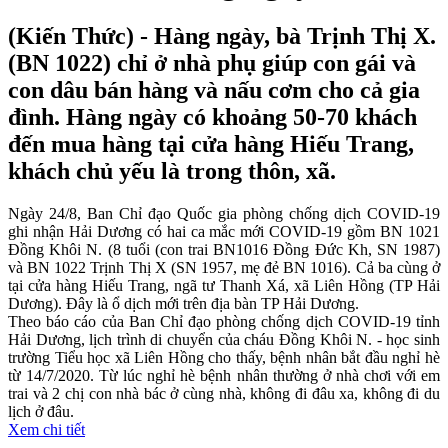
(Kiến Thức) - Hàng ngày, bà Trịnh Thị X.
(BN 1022) chỉ ở nhà phụ giúp con gái và
con dâu bán hàng và nấu cơm cho cả gia
đình. Hàng ngày có khoảng 50-70 khách
đến mua hàng tại cửa hàng Hiếu Trang,
khách chủ yếu là trong thôn, xã.
Ngày 24/8, Ban Chỉ đạo Quốc gia phòng chống dịch COVID-19
ghi nhận Hải Dương có hai ca mắc mới COVID-19 gồm BN 1021
Đồng Khôi N. (8 tuổi (con trai BN1016 Đồng Đức Kh, SN 1987)
và BN 1022 Trịnh Thị X (SN 1957, mẹ đẻ BN 1016). Cả ba cùng ở
tại cửa hàng Hiếu Trang, ngã tư Thanh Xá, xã Liên Hồng (TP Hải
Dương). Đây là ổ dịch mới trên địa bàn TP Hải Dương.
Theo báo cáo của Ban Chỉ đạo phòng chống dịch COVID-19 tỉnh
Hải Dương, lịch trình di chuyển của cháu Đồng Khôi N. - học sinh
trường Tiểu học xã Liên Hồng cho thấy, bệnh nhân bắt đầu nghỉ hè
từ 14/7/2020. Từ lúc nghỉ hè bệnh nhân thường ở nhà chơi với em
trai và 2 chị con nhà bác ở cùng nhà, không đi đâu xa, không đi du
lịch ở đâu.
Xem chi tiết