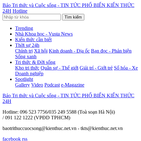
Báo Tri thức và Cuộc sống - TIN TỨC PHỔ BIẾN KIẾN THỨC
24H
Hotline
Tìm kiếm
Trending
Nhà Khoa học - Vusta News
Kiến thức cần biết
Thời sự 24h
Chính trị
Xã hội
Kinh doanh - Địa ốc
Bạn đọc - Phản biện
Sống xanh
Tri thức & Đời sống
Kho tri thức
Quân sự - Thế giới
Giải trí - Giới trẻ
Số hóa - Xe
Doanh nghiệp
Spotlight
Gallery
Video
Podcast
e-Magazine
Báo Tri thức và Cuộc sống - TIN TỨC PHỔ BIẾN KIẾN THỨC
24H
Hotline: 096 523 7756/035 249 5588 (Toà soạn Hà Nội)
/ 091 122 1222 (VPĐD TPHCM)
baotrithuccuocsong@kienthuc.net.vn - tkts@kienthuc.net.vn
facebook
rss