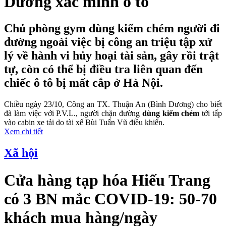
Dương xác minh ô tô
Chủ phòng gym dùng kiếm chém người đi
đường ngoài việc bị công an triệu tập xử
lý về hành vi hủy hoại tài sản, gây rồi trật
tự, còn có thể bị điều tra liên quan đến
chiếc ô tô bị mất cắp ở Hà Nội.
Chiều ngày 23/10, Công an TX. Thuận An (Bình Dương) cho biết
đã làm việc với P.V.L., người chặn đường
dùng kiếm chém
tới tấp
vào cabin xe tải do tài xế Bùi Tuấn Vũ điều khiển.
Xem chi tiết
Xã hội
Cửa hàng tạp hóa Hiếu Trang
có 3 BN mắc COVID-19: 50-70
khách mua hàng/ngày