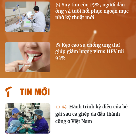
Suy tim còn 15%, người đàn
ông 74 tuổi hồi phục ngoạn mục
nhờ kỹ thuật mới
Kẹo cao su chống ung thư
giúp giảm lượng virus HPV tới
93%
Tin mới
Hành trình kỳ diệu của bé
gái sau ca ghép da đầu thành
công ở Việt Nam