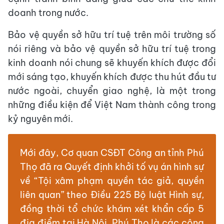
doanh trong nước.
Bảo vệ quyền sở hữu trí tuệ trên môi trường số
nói riêng và bảo vệ quyền sở hữu trí tuệ trong
kinh doanh nói chung sẽ khuyến khích được đổi
mới sáng tạo, khuyến khích được thu hút đầu tư
nước ngoài, chuyển giao nghệ, là một trong
những điều kiện để Việt Nam thành công trong
kỷ nguyên mới.
Mới đây, Cơ quan CSĐT Công an tỉnh Phú
Thọ đã ra Quyết định khởi tố vụ án hình sự
về “Tội xâm phạm quyền tác giả, quyền
liên quan” theo Điều 225 Bộ luật Hình sự,
đồng thời tổ chức khám xét khẩn cấp 5
địa điểm tại Hà Nội, Phú Thọ là các công